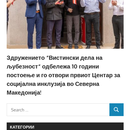
Здружението “Вистински дела на
љубезност“ одбележа 10 години
постоење и го отвори првиот Центар за
социјална инклузија во Северна
Македонија!
Search
SEARCH
for:
КАТЕГОРИИ