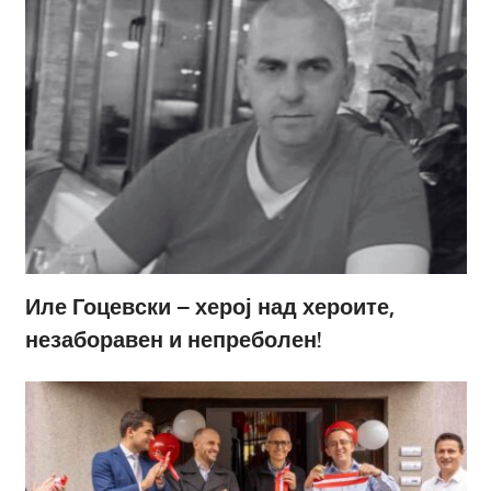
Иле Гоцевски – херој над хероите,
незаборавен и непреболен!