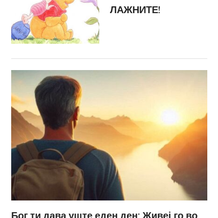
ЛАЖНИТЕ!
Бог ти дава уште еден ден: Живеј го во