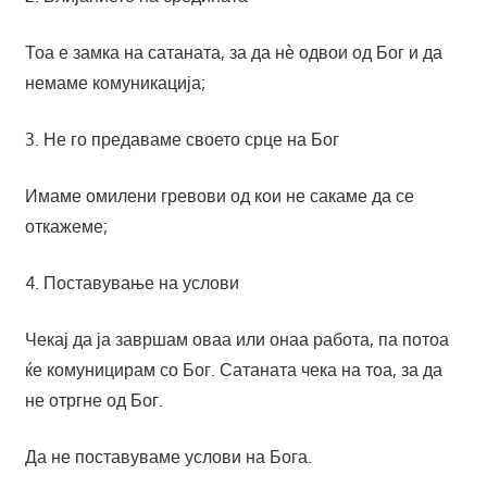
Тоа е замка на сатаната, за да нѐ одвои од Бог и да
немаме комуникација;
3. Не го предаваме своето срце на Бог
Имаме омилени гревови од кои не сакаме да се
откажеме;
4. Поставување на услови
Чекај да ја завршам оваа или онаа работа, па потоа
ќе комуницирам со Бог. Сатаната чека на тоа, за да
не отргне од Бог.
Да не поставуваме услови на Бога.