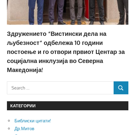
Здружението “Вистински дела на
љубезност“ одбележа 10 години
постоење и го отвори првиот Центар за
социјална инклузија во Северна
Македонија!
Search
SEARCH
for:
КАТЕГОРИИ
Библиски цитати!
Др.Митов