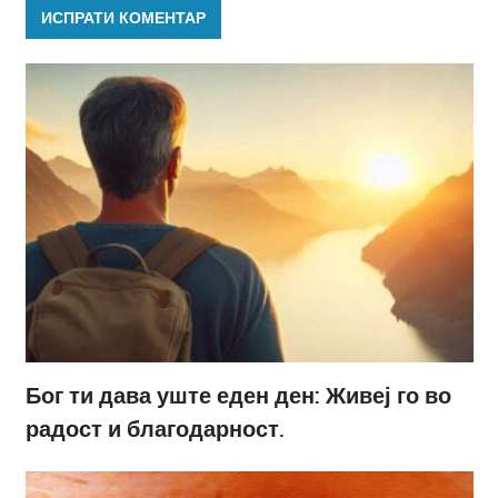
Бог ти дава уште еден ден: Живеј го во
радост и благодарност.