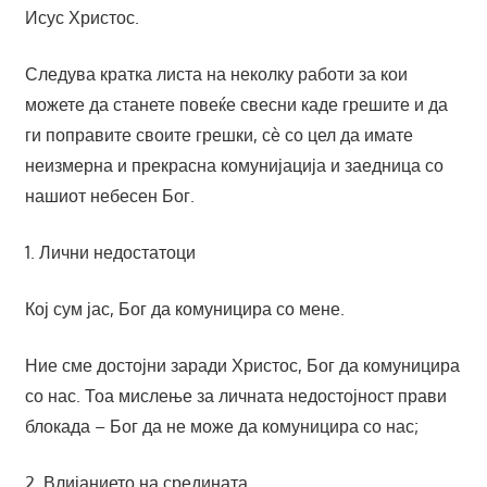
Исус Христос.
Следува кратка листа на неколку работи за кои
можете да станете повеќе свесни каде грешите и да
ги поправите своите грешки, сѐ со цел да имате
неизмерна и прекрасна комунијација и заедница со
нашиот небесен Бог.
1. Лични недостатоци
Кој сум јас, Бог да комуницира со мене.
Ние сме достојни заради Христос, Бог да комуницира
со нас. Тоа мислење за личната недостојност прави
блокада – Бог да не може да комуницира со нас;
2.
Влијанието на средината