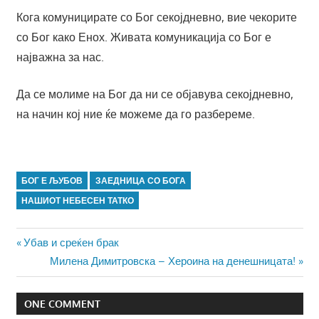
Кога комуницирате со Бог секојдневно, вие чекорите
со Бог како Енох. Живата комуникација со Бог е
најважна за нас.
Да се молиме на Бог да ни се објавува секојдневно,
на начин кој ние ќе можеме да го разбереме.
БОГ Е ЉУБОВ
ЗАЕДНИЦА СО БОГА
НАШИОТ НЕБЕСЕН ТАТКО
Навигација
Previous
Убав и среќен брак
Post:
Next
Милена Димитровска – Хероина на денешницата!
на
Post:
напис
ONE COMMENT