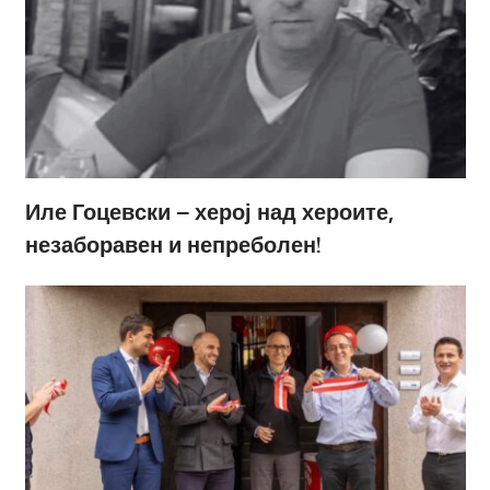
Иле Гоцевски – херој над хероите,
незаборавен и непреболен!