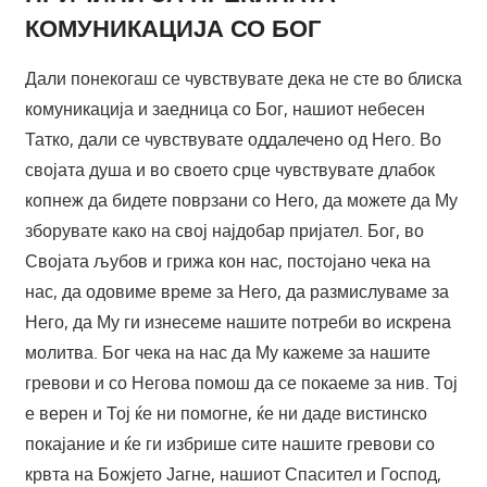
КОМУНИКАЦИЈА СО БОГ
Дали понекогаш се чувствувате дека не сте во блиска
комуникација и заедница со Бог, нашиот небесен
Татко, дали се чувствувате оддалечено од Него. Во
својата душа и во своето срце чувствувате длабок
копнеж да бидете поврзани со Него, да можете да Му
зборувате како на свој најдобар пријател. Бог, во
Својата љубов и грижа кон нас, постојано чека на
нас, да одовиме време за Него, да размислуваме за
Него, да Му ги изнесеме нашите потреби во искрена
молитва. Бог чека на нас да Му кажеме за нашите
гревови и со Негова помош да се покаеме за нив. Тој
е верен и Тој ќе ни помогне, ќе ни даде вистинско
покајание и ќе ги избрише сите нашите гревови со
крвта на Божјето Јагне, нашиот Спасител и Господ,