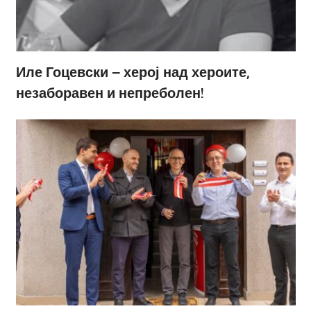
Иле Гоцевски – херој над хероите,
незаборавен и непреболен!