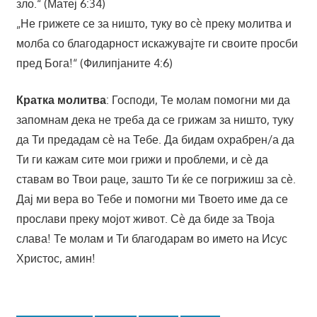
зло.“ (Матеј 6:34)
„Не грижете се за ништо, туку во сè преку молитва и
молба со благодарност искажувајте ги своите просби
пред Бога!“ (Филипјаните 4:6)
Кратка молитва
: Господи, Те молам помогни ми да
запомнам дека не треба да се грижам за ништо, туку
да Ти предадам сѐ на Тебе. Да бидам охрабрен/а да
Ти ги кажам сите мои грижи и проблеми, и сѐ да
ставам во Твои раце, зашто Ти ќе се погрижиш за сѐ.
Дај ми вера во Тебе и помогни ми Твоето име да се
прослави преку мојот живот. Сѐ да биде за Твоја
слава! Те молам и Ти благодарам во името на Исус
Христос, амин!