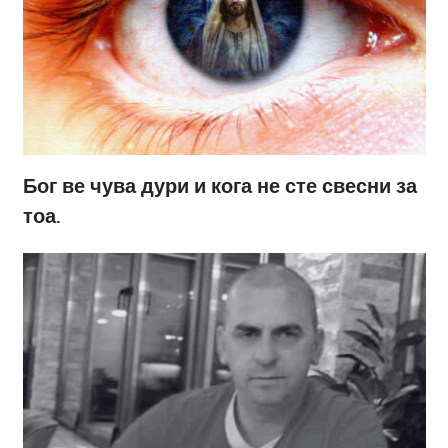
Бог ве чува дури и кога не сте свесни за
тоа.