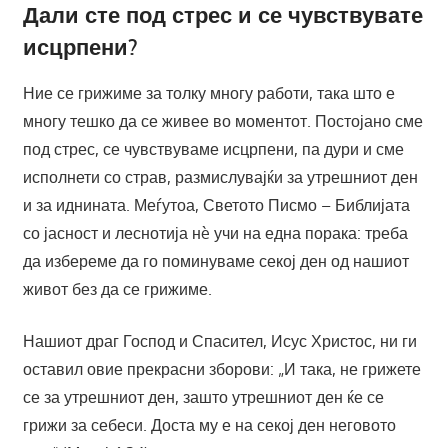
Дали сте под стрес и се чувствувате
исцрпени?
Ние се грижиме за толку многу работи, така што е
многу тешко да се живее во моментот. Постојано сме
под стрес, се чувствуваме исцрпени, па дури и сме
исполнети со страв, размислувајќи за утрешниот ден
и за иднината. Меѓутоа, Светото Писмо – Библијата
со јасност и леснотија нè учи на една порака: треба
да избереме да го поминуваме секој ден од нашиот
живот без да се грижиме.
Нашиот драг Господ и Спасител, Исус Христос, ни ги
оставил овие прекрасни зборови: „И така, не грижете
се за утрешниот ден, зашто утрешниот ден ќе се
грижи за себеси. Доста му е на секој ден неговото