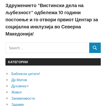
Здружението “Вистински дела на
љубезност“ одбележа 10 години
постоење и го отвори првиот Центар за
социјална инклузија во Северна
Македонија!
Search
SEARCH
for:
КАТЕГОРИИ
Библиски цитати!
Др.Митов
Духовност
Живот
Занимливости
Здравје