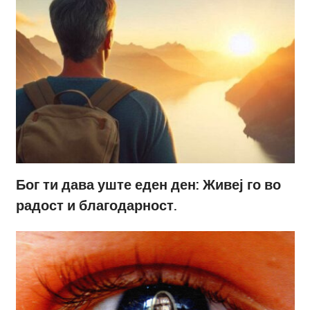
Бог ти дава уште еден ден: Живеј го во
радост и благодарност.