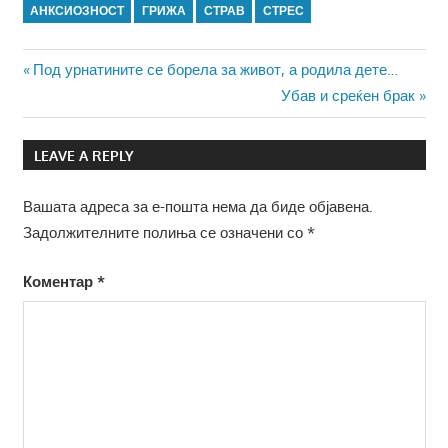
АНКСИОЗНОСТ
ГРИЖА
СТРАВ
СТРЕС
Навигација
Previous
Под урнатините се борела за живот, а родила дете…
Post:
Next
Убав и среќен брак
на
Post:
напис
LEAVE A REPLY
Вашата адреса за е-пошта нема да биде објавена.
Задолжителните полиња се означени со
*
Коментар
*