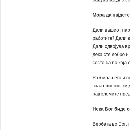
Мора да најдете
Дали вашиот парт
работите? Дали в
Дали одвојува в
дека сте добро и
состојба во која
Разбирањето и по
знаат вистински 
најголемите пред
Нека Бог биде о
Вербата во Бог, 