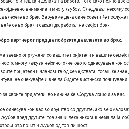
 бракот е и тешка и деликатна работа. Тој е како нежно цвеќ
секојдневно внимание и многу љубов. Следуваат неколку с
а влезете во брак. Веруваме дека овие совети ќе послужат
веќе се во брак и сакаат да работат на својот брак.
обро партнерот пред да побрзате да влезете во брак.
ме заедно опркужени со вашите пријатели и вашите семејст
чноста многу кажува нејзиното/неговото однесување кон ос
своите пријатели и членовите од семејствата, тогаш ќе знае
читува, не очекувајте и вие да бидете вистински почитувани.
 за своите пријатели, во иднина ќе зборува лошо и за вас.
се однесува кон вас во друштво со другите, ако ве омалова
 љубов пред другите, тоа значи дека никогаш нема да ја до
отребната почит и љубов од таа личност.