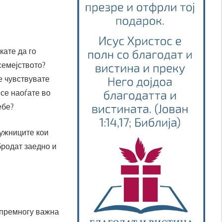
кате да го
семејството?
е чувствувате
се наоѓате во
ебе?
ружниците кои
бродат заедно и
 премногу важна