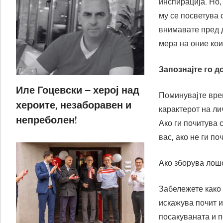
инспирација. Но,
му се посветува 
внимавате пред д
мера на оние кои 
Запознајте го д
Иле Гоцевски – херој над
Поминувајте вре
хероите, незаборавен и
карактерот на ли
непреболен!
Ако ги почитува 
вас, ако не ги по
Ако зборува лошо
Забележете како 
искажува почит и
посакуваната и п