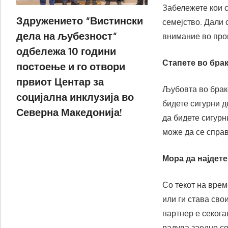
Забележете кои с
Здружението “Вистински
семејство. Дали 
дела на љубезност“
внимание во проц
одбележа 10 години
Стапете во брак 
постоење и го отвори
првиот Центар за
Љубовта во брако
социјална инклузија во
бидете сигурни д
Северна Македонија!
да бидете сигурн
може да се спра
Мора да најдете
Со текот на врем
или ги става сво
партнер е секога
радува заедно со