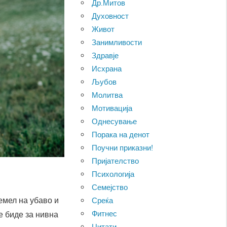
Др.Митов
Духовност
Живот
Занимливости
Здравје
Исхрана
Љубов
Молитва
Мотивација
Однесување
Порака на денот
Поучни приказни!
Пријателство
Психологија
Семејство
емел на убаво и
Среќа
Фитнес
е биде за нивна
Цитати