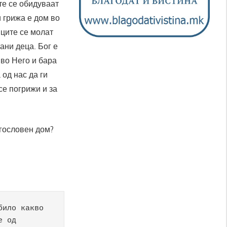
те се обидуваат
 грижа е дом во
иците се молат
ани деца. Бог е
 во Него и бара
 од нас да ги
се погрижи и за
агословен дом?
ило какво 
 од 