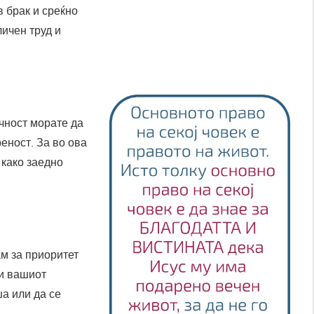
в брак и среќно
личен труд и
ичност морате да
реност. За во ова
 како заедно
ам за приоритет
ли вашиот
ша или да се