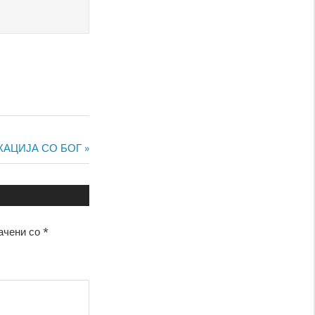
КАЦИЈА СО БОГ
ачени со
*