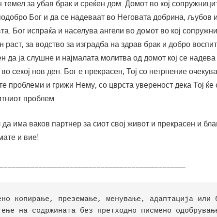
 темел за убав брак и среќен дом. Домот во кој сопружници
подобро Бог и да се надеваат во Неговата добрина, љубов и
та. Бог испраќа и населува ангели во домот во кој сопружн
н раст, за водство за изградба на здрав брак и добро воспит
н да ја слушне и најмалата молитва од домот кој се надева
во секој нов ден. Бог е прекрасен, Тој со нетрпение очекува
 проблеми и грижи Нему, со цврста увереност дека Тој ќе 
итниот проблем.
л да има ваков партнер за сиот свој живот и прекрасен и бл
мате и вие!
________________________________________________
ено копирање, преземање, менување, адаптација или б
тење на содржината без претходно писмено одобрување