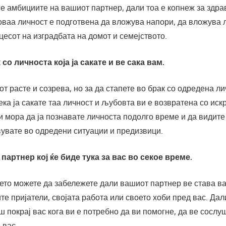
е амбициите на вашиот партнер, дали тоа е копнеж за здра
оваа личност е подготвена да вложува напори, да вложува 
есот на изградбата на домот и семејството.
со личноста која ја сакате и ве сака вам.
т расте и созрева, но за да стапете во брак со одредена л
ека ја сакате таа личност и љубовта ви е возвратена со иск
и мора да ја познавате личноста подолго време и да видите
вувате во одредени ситуации и предизвици.
 партнер кој ќе биде тука за вас во секое време.
ето можете да забележете дали вашиот партнер ве става в
ите пријатели, својата работа или своето хоби пред вас. Да
ш покрај вас кога ви е потребно да ви помогне, да ве сослу
 вас.