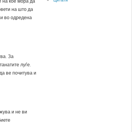
е на кое мора да
овети на што да
 и во одредена
ва. За
танатите луѓе.
 да ве почитува и
жува и не ви
биете