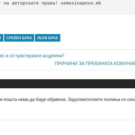
т на авторските права! semesinapovo.mk 
М
СРЕЌЕН БРАК
УБАВ БРАК
ја
ес и се чувствувате исцрпени?
Next
ПРИЧИНИ ЗА ПРЕКИНАТА КОМУНИ
Post:
е-пошта нема да биде објавена.
Задолжителните полиња се озн