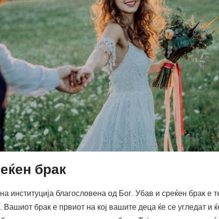
реќен брак
на институција благословена од Бог. Убав и среќен брак е т
. Вашиот брак е првиот на кој вашите деца ќе се угледат и ќ