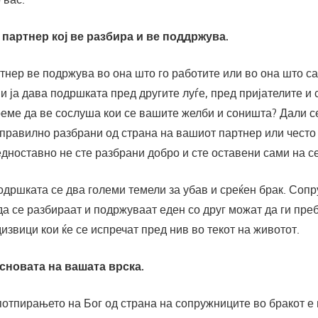
 партнер кој ве разбира и ве поддржува.
нер ве подржува во она што го работите или во она што са
и ја дава подршката пред другите луѓе, пред пријателите и 
реме да ве сослуша кои се вашите желби и соништа? Дали с
 правилно разбрани од страна на вашиот партнер или често 
 едноставно не сте разбрани добро и сте оставени сами на с
дршката се два големи темели за убав и среќен брак. Соп
да се разбираат и подржуваат еден со друг можат да ги пре
извици кои ќе се испречат пред нив во текот на животот.
сновата на вашата врска.
потпирањето на Бог од страна на сопружниците во бракот е