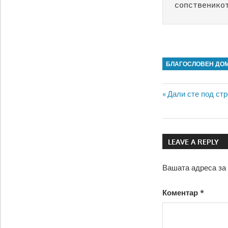
сопственико
БЛАГОСЛОВЕН ДО
Навигаци
Previous
Дали сте под стр
Post:
на
напис
LEAVE A REPLY
Вашата адреса за 
Коментар
*