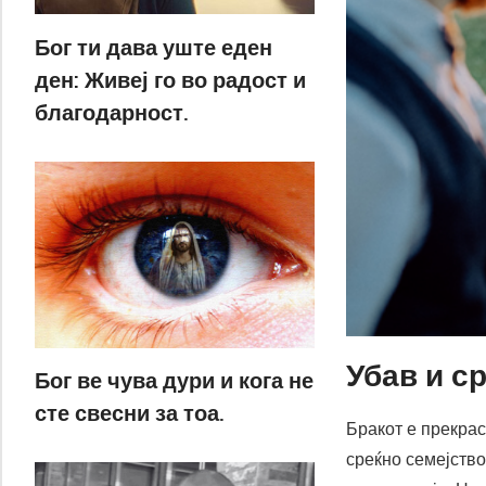
Бог ти дава уште еден
ден: Живеј го во радост и
благодарност.
Убав и с
Бог ве чува дури и кога не
сте свесни за тоа.
Бракот е прекрас
среќно семејство