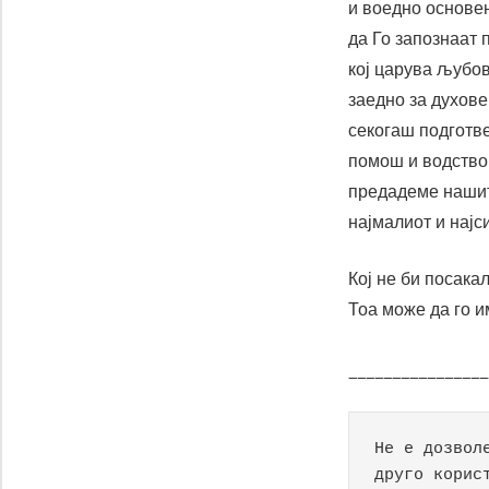
и воедно основен
да Го запознаат 
кој царува љубов
заедно за духове
секогаш подготве
помош и водство 
предадеме нашите
најмалиот и најс
Кој не би посака
Тоа може да го и
________________
Не е дозвол
друго корис