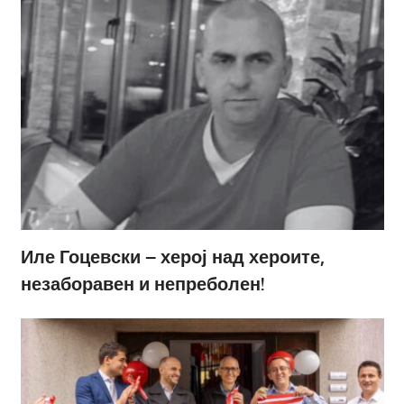
Иле Гоцевски – херој над хероите,
незаборавен и непреболен!