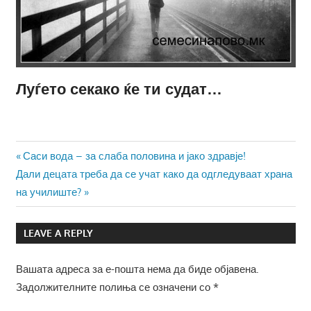
Луѓето секако ќе ти судат…
Навигација
Previous
Саси вода – за слаба половина и јако здравје!
Next
Post:
Дали децата треба да се учат како да одгледуваат храна
на
Post:
на училиште?
напис
LEAVE A REPLY
Вашата адреса за е-пошта нема да биде објавена.
Задолжителните полиња се означени со
*