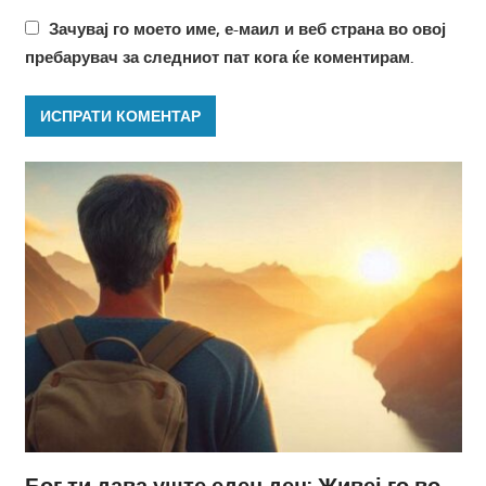
Зачувај го моето име, е-маил и веб страна во овој
пребарувач за следниот пат кога ќе коментирам.
Бог ти дава уште еден ден: Живеј го во