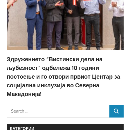
Здружението “Вистински дела на
љубезност“ одбележа 10 години
постоење и го отвори првиот Центар за
социјална инклузија во Северна
Македонија!
Search
SEARCH
for:
КАТЕГОРИИ