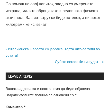
Со помош на овој напиток, заедно со умерената
исхрана, малите оброци како и редовната физичка
активност, Вашиот струк ќе биде потенок, а вишокот
килограми ќе исчезнат.
Навигација
Previous
Италијанска шарлотa со јаболка. Торта што се топи во
Post:
устата!
на
Next
Луѓето секако ќе ти судат…
напис
Post:
LEAVE A REPLY
Вашата адреса за е-пошта нема да биде објавена.
Задолжителните полиња се означени со
*
Коментар
*