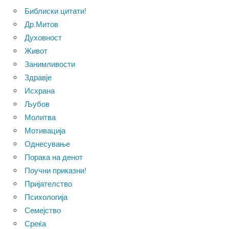
Библиски цитати!
Др.Митов
Духовност
Живот
Занимливости
Здравје
Исхрана
Љубов
Молитва
Мотивација
Однесување
Порака на денот
Поучни приказни!
Пријателство
Психологија
Семејство
Среќа