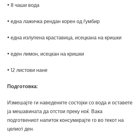
• 8 чаши вода
• една лажичка рендан корен од ѓумбир
• една излупена краставица, исецкана на кришки
• еден лимон, исецкан на кришки
• 12 листови нане
Подготовка:
Измешајте ги наведените состојки со вода и оставете
ја мешавината да отстои преку ноќ. Вака
подготвениот напиток консумирајте го во текот на
целиот ден.