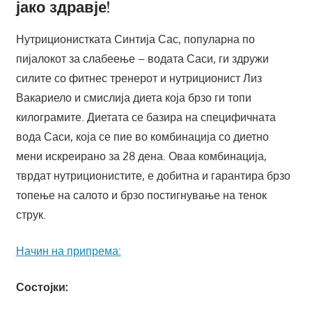
јако здравје!
Нутриционистката Синтија Сас, популарна по
пијалокот за слабеење – водата Саси, ги здружи
силите со фитнес тренерот и нутриционист Лиз
Вакариело и смислија диета која брзо ги топи
килограмите. Диетата се базира на специфичната
вода Саси, која се пие во комбинација со диетно
мени искреирано за 28 дена. Оваа комбинација,
тврдат нутриционистите, е добитна и гарантира брзо
топење на салото и брзо постигнување на тенок
струк.
Начин на припрема:
Состојки: