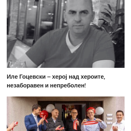
Иле Гоцевски – херој над хероите,
незаборавен и непреболен!