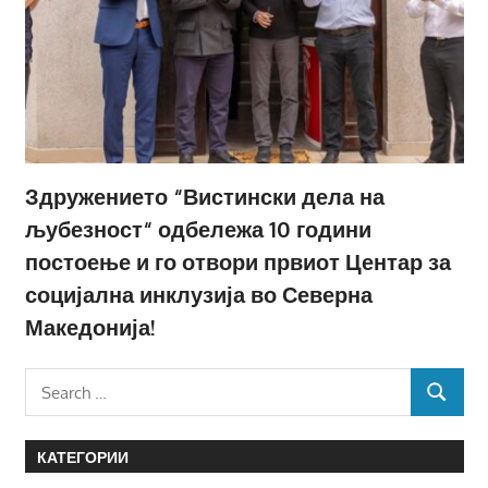
Здружението “Вистински дела на
љубезност“ одбележа 10 години
постоење и го отвори првиот Центар за
социјална инклузија во Северна
Македонија!
Search
SEARCH
for:
КАТЕГОРИИ