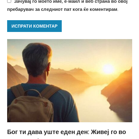
Зачувај го моето име, е-маил и веб страна во овој
пребарувач за следниот пат кога ќе коментирам.
Бог ти дава уште еден ден: Живеј го во