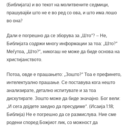
(Библијата) и во текот на молитвените седмици,
прашувајќи што не е во ред со ова, и што има лошо
во она?
Дали е погрешно да се зборува за „Што“? – Не,
Библијата содржи многу информации за тоа: „Што?“
Меѓутоа, „Што?“, никогаш не може да биде основа на
христијанството.
Потоа, овде е прашањето: „Зошто?“ Тоа е префинето,
интелектуално прашање. Се поставува кога нешто
анализирате, детално испитувате и за тоа
дискутирате. Зошто може да биде значајно. Бог вели:
„И сега дојдете заедно да пресудиме“. (Исаија 1:18;
Библија) Не е погрешно да се размислува. Ние сме
родени според Божјиот лик, со можност да