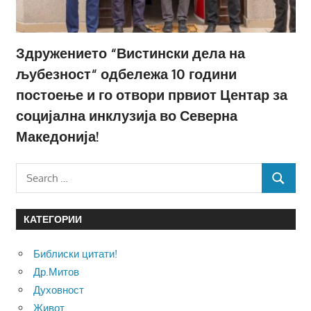
Здружението “Вистински дела на
љубезност“ одбележа 10 години
постоење и го отвори првиот Центар за
социјална инклузија во Северна
Македонија!
Search
SEARCH
for:
КАТЕГОРИИ
Библиски цитати!
Др.Митов
Духовност
Живот