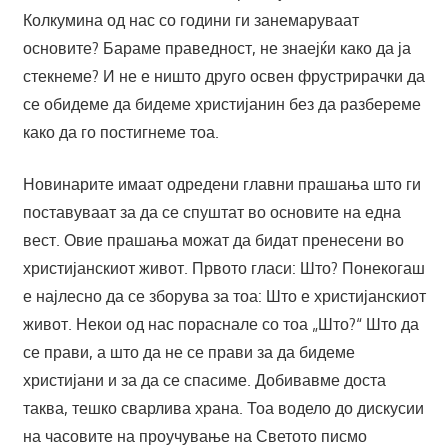
Колкумина од нас со години ги занемаруваат
основите? Бараме праведност, не знаејќи како да ја
стекнеме? И не е ништо друго освен фрустрирачки да
се обидеме да бидеме христијанин без да разбереме
како да го постигнеме тоа.
Новинарите имаат одредени главни прашања што ги
поставуваат за да се спуштат во основите на една
вест. Овие прашања можат да бидат пренесени во
христијанскиот живот. Првото гласи: Што? Понекогаш
е најлесно да се зборува за тоа: Што е христијанскиот
живот. Некои од нас пораснале со тоа „Што?“ Што да
се прави, а што да не се прави за да бидеме
христијани и за да се спасиме. Добивавме доста
таква, тешко сварлива храна. Тоа водело до дискусии
на часовите на проучување на Светото писмо