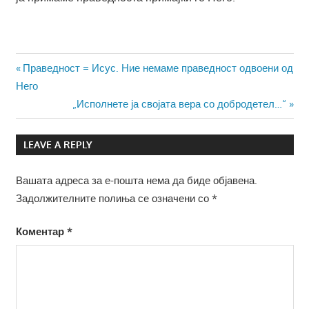
Навигација
Previous
Праведност = Исус. Ние немаме праведност одвоени од
Post:
Него
на
Next
„Исполнете ја својата вера со добродетел…“
напис
Post:
LEAVE A REPLY
Вашата адреса за е-пошта нема да биде објавена.
Задолжителните полиња се означени со
*
Коментар
*