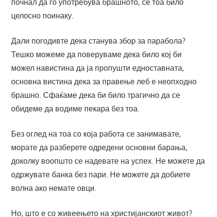
почнал да го употребува брашното, сѐ тоа било
целосно поинаку.
Дали погодивте дека станува збор за парабола?
Тешко можеме да поверуваме дека било кој би
можел навистина да ја пропушти едноставната,
основна вистина дека за правење леб е неопходно
брашно. Сфаќаме дека би било трагично да се
обидеме да водиме пекара без тоа.
Без оглед на тоа со која работа се занимавате,
морате да разберете одредени основни барања,
доколку воопшто се надевате на успех. Не можете да
одржувате банка без пари. Не можете да добиете
волна ако немате овци.
Но, што е со живеењето на христијанскиот живот?