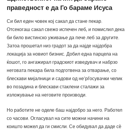
праведност е да Го бараме Исуса
Си бил еден човек кој сакал да стане пекар.
Отсекогаш сакал свежо испечен леб, и помислил дека
би било вистинско уживање да пече леб за другите.
Затоа прошетал низ градот за да најде најдобра
локација за новиот бизнис. Добил една парцела на
ќошот, го ангажирал градскиот изведувач и набрзо
неговата пекара била подготвена за отварање, со
блескави мијалници и садови од не’рѓосувачки челик
во позадина и блескави стаклени сталажи за
изложување на неговите производи.
Но работите не оделе баш најдобро за него. Работел
со часови. Огласувал на сите можни начини на
коишто можел да ги смисли. Се обидувал да даде сѐ