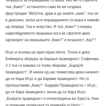
теоријата за оправдание со вера. Ако не го сфатите
тоа „Како?“, останатото само ќе ви создава
фрустрации. Меѓутоа, дури и да знаете „како“, тоа не
е доволно, затоа што оправданието со вера е повеќе
од теорија. Тоа е искуство. И тоа „Како?“ станува
највозбудливото прашање кога ќе сфатите дека
одговорот на прашањето „Како?“ е всушност „Кој?“!
Исус е основа на христијанството. Точно е дека
Библијата зборува за барање праведност. Софонија
2:3 тоа го кажува со толку зборови: „Барајте
праведност“. И некои од нас помислија дека начинот
да се бара Исус е да бараме праведност. Но го
пропуштивме „Како?“. Бидејќи Праведноста = Исус,
да се бара праведност значи да се бара Исус.
„Божјата праведност е отелотворена во Христа. Ние
ја примаме праведноста примајќи го Него.“