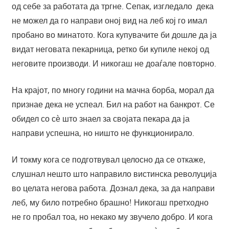
од себе за работата да тргне. Сепак, изгледало дека
не можел да го направи оној вид на леб кој го имал
пробано во минатото. Кога купувачите би дошле да ја
видат неговата пекарница, ретко би купиле некој од
неговите производи. И никогаш не доаѓале повторно.
На крајот, по многу години на мачна борба, морал да
признае дека не успеал. Бил на работ на банкрот. Се
обидел со сѐ што знаел за својата пекара да ја
направи успешна, но ништо не функционирало.
И токму кога се подготвувал целосно да се откаже,
слушнал нешто што направило вистинска револуција
во целата негова работа. Дознал дека, за да направи
леб, му било потребно брашно! Никогаш претходно
не го пробал тоа, но некако му звучело добро. И кога