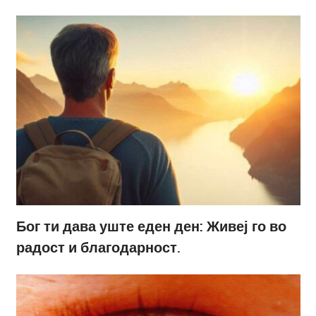
Бог ти дава уште еден ден: Живеј го во
радост и благодарност.