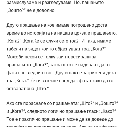
размислуваме и разгледуваме. Но, пашањето
„Зошто?“ не е доволно.
Друго прашање на кое имаме потрошено доста
време во историјата на нашата црква е прашањето:
„Кога?“ „Кога ќе се случи сето тоа?“ И така, имаме
табели на ѕидот кои го објаснуваат тоа: „Кога?“
Можеби некои се толку заинтересирани за
прашањето: „Кога?“, затоа што се надеваат да го
фатат последниот воз. Други пак се загрижени дека
тоа „Кога?“ ќе ги затекне пред да сфатат како да го
остварат она „Што?“
Ако сте пораснале со прашањата: „Што?“ и „Зошто?“
и „Кога?“, следното логично прашање гласи: „Како?“
Тоа е практично прашање и може да ве доведе до