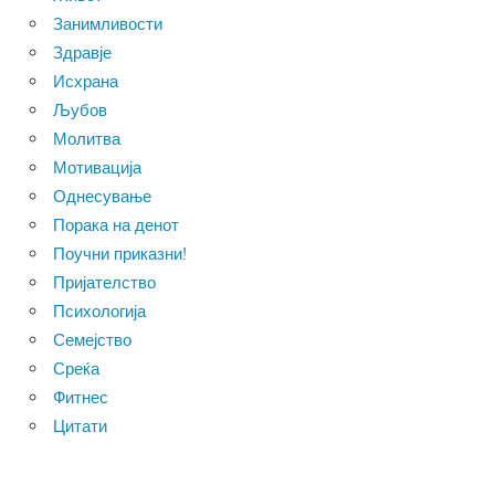
Занимливости
Здравје
Исхрана
Љубов
Молитва
Мотивација
Однесување
Порака на денот
Поучни приказни!
Пријателство
Психологија
Семејство
Среќа
Фитнес
Цитати