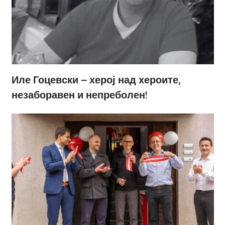
Иле Гоцевски – херој над хероите,
незаборавен и непреболен!