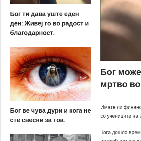
Бог ти дава уште еден
ден: Живеј го во радост и
благодарност.
Бог може
мртво во
Имате ли финанси
Бог ве чува дури и кога не
со учениците на 
сте свесни за тоа.
Кога дошло време