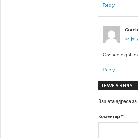
Reply
Gord
на јану
Gospod e golem.T
Reply
LEAVE A REPLY
Вашата адреса за 
Коментар
*