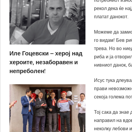
потребниот износ
рекол дека ќе на
платат данокот.
Можеме да замис
го видам! Бев ри
трева. Но во ние
Иле Гоцевски – херој над
риба и ја отвори
хероите, незаборавен и
нивниот данок, ба
непреболен!
Исус тука длеува
прави невозможно
секоја голема по
Тој сака да знае 
направил на вдов
неколку лебови и