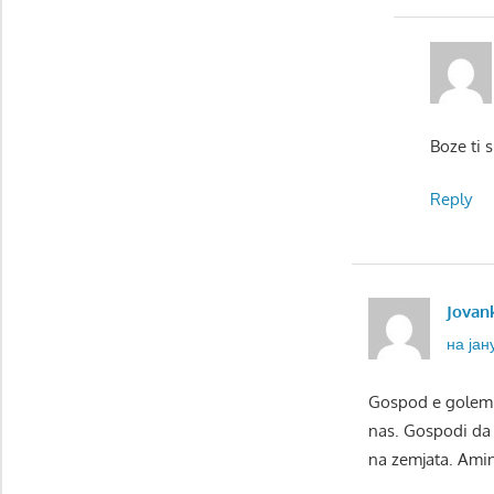
Boze ti 
Reply
Jovan
на јану
Gospod e golem I
nas. Gospodi da 
na zemjata. Ami