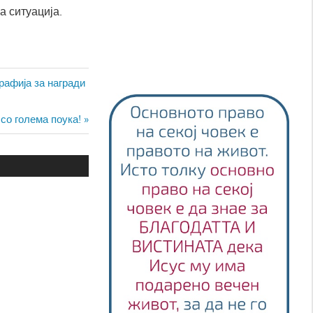
а ситуација.
рафија за награди
 со голема поука!