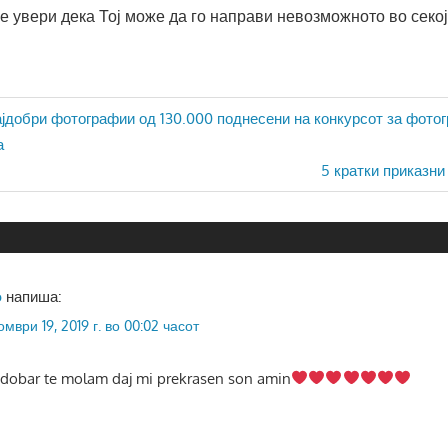
 не увери дека Тој може да го направи невозможното во секој
ја
јдобри фотографии од 130.000 поднесени на конкурсот за фотог
а
Next
5 кратки приказни
Post:
o
напиша:
омври 19, 2019 г. во 00:02 часот
ajdobar te molam daj mi prekrasen son amin