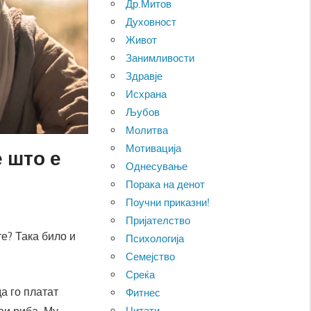
Др.Митов
Духовност
Живот
Занимливости
Здравје
Исхрана
Љубов
Молитва
Мотивација
 што е
Однесување
Порака на денот
Поучни приказни!
Пријателство
те? Така било и
Психологија
Семејство
Среќа
а го платат
Фитнес
Цитати