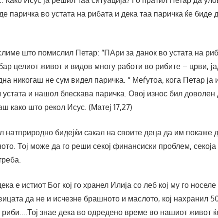
. Како Исус ја решил таа ситуација? Го пратил Петар да уло
јде паричка во устата на рибата и дека таа паричка ќе биде 
лиме што помислил Петар: “ПАри за данок во устата на риб
бар целиот живот и видов многу работи во рибите – црви, ј
дна никогаш не сум видел паричка. “ Меѓутоа, кога Петар ја
л устата и нашол блескава паричка. Овој износ бил доволен 
ш како што рекол Исус. (Матеј 17,27)
л натприродно бидејќи сакал на своите деца да им покаже де
то. Тој може да го реши секој финансиски проблем, секоја 
треба.
дека е истиот Бог кој го хранел Илија со леб кој му го носеле
ицата да не и исчезне брашното и маслото, кој нахранил 5
 риби….Тој знае дека во одредено време во нашиот живот 