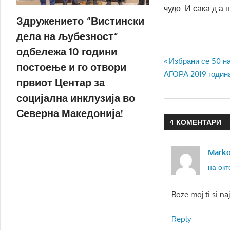
чудо. И сака д а
Здружението “Вистински
дела на љубезност“
одбележа 10 години
Навигаци
Previous
Избрани се 50 на
постоење и го отвори
Post:
АГОРА 2019 годин
на
првиот Центар за
социјална инклузија во
напис
Северна Македонија!
4 КОМЕНТАРИ
Mark
на окт
Boze moj ti si n
Reply