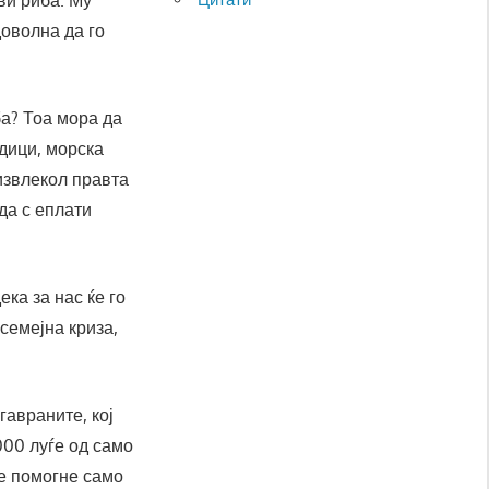
ви риба. Му
доволна да го
а? Тоа мора да
адици, морска
 извлекол правта
да с еплати
ка за нас ќе го
семејна криза,
 гавраните, кој
000 луѓе од само
ќе помогне само