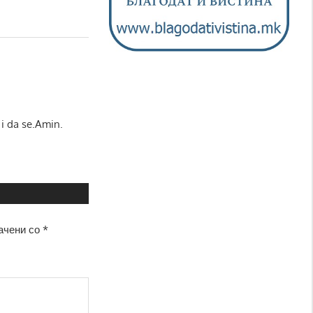
i da se.Amin.
ачени со
*