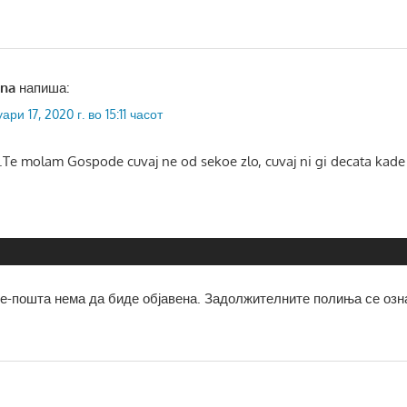
ana
напиша:
ари 17, 2020 г. во 15:11 часот
e molam Gospode cuvaj ne od sekoe zlo, cuvaj ni gi decata kade 
е-пошта нема да биде објавена.
Задолжителните полиња се озн