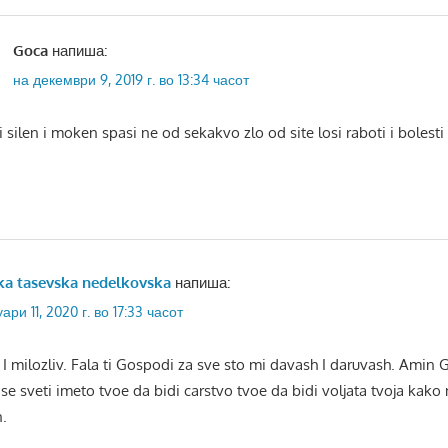
Goca
напиша:
на декември 9, 2019 г. во 13:34 часот
si silen i moken spasi ne od sekakvo zlo od site losi raboti i bolest
ka tasevska nedelkovska
напиша:
ари 11, 2020 г. во 17:33 часот
 milozliv. Fala ti Gospodi za sve sto mi davash I daruvash. Amin 
se sveti imeto tvoe da bidi carstvo tvoe da bidi voljata tvoja kako
n.