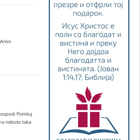
i Amin
Gospodi Pomiluj
 na neboto taka