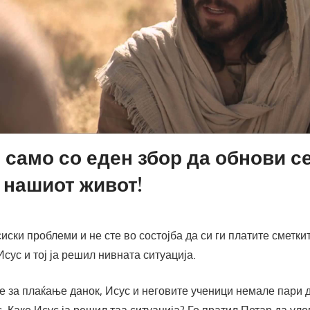
 само со еден збор да обнови се
 нашиот живот!
ски проблеми и не сте во состојба да си ги платите сметки
Исус и тој ја решил нивната ситуација.
 за плаќање данок, Исус и неговите ученици немале пари д