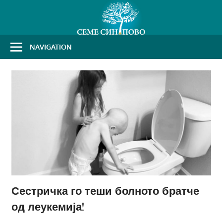
Skip
to
content
NAVIGATION
Сестричка го теши болното братче
од леукемија!