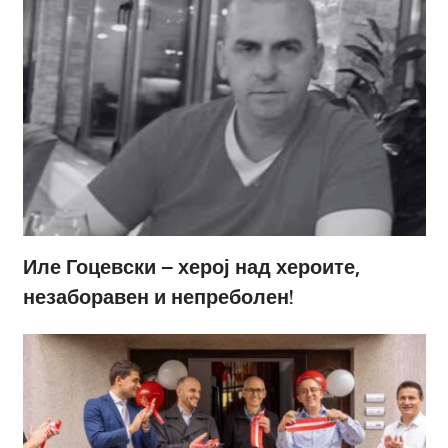
Иле Гоцевски – херој над хероите,
незаборавен и непреболен!