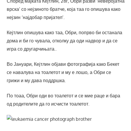
Според мајката Кејтлин, 28г, Обри разви ‘неверојатна
врска’ со нејзиното братче, која таа го опишува како
нејзин ‘најдобар пријател’.
Кејтлин опишува како таа, Обри, попрво би останала
дома и би го чувала, отколку да оди надвор и да се
игра со другарчињата..
Во Јануари, Кејтлин објави фотографија како Бекет
се навалува на тоалетот и му е лошо, а Обри се
грижи и му дава поддршка.
По тоаа, Обри оди во тоалетот и се мие раце и бара
од родителите да го исчисти тоалетот.