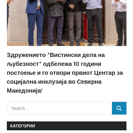
Здружението “Вистински дела на
љубезност“ одбележа 10 години
постоење и го отвори првиот Центар за
социјална инклузија во Северна
Македонија!
Search
SEARCH
for:
КАТЕГОРИИ