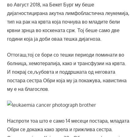
во Август 2018, на Бекет Бург му беше
дијагностицирана акутна лимфобластична леукемија,
тип на рак на крвта која почнува во младите бели
крвни зрнца во коскената срж. Тој беше само две
години која ја доби оваа тешка дијагноза.
Оттогаш,тој се бори со тешки периоди поминати во
болница, хемотерапија, како и трансфузии на крвта.
И покрај се,љубовта и поддршката од неговата
постара сестра Обри која му ја покажува, навистина
му е на благослов.
Наспроти тоа што е само 14 месеци постара, младата
Обри се докажа како зрела и грижлива сестра.