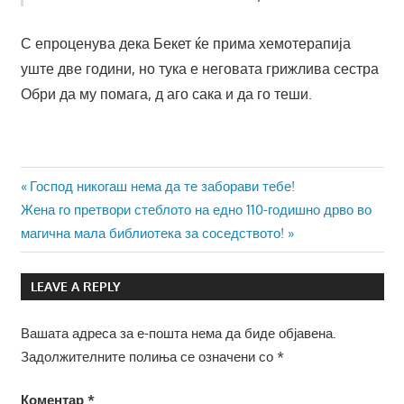
С епроценува дека Бекет ќе прима хемотерапија
уште две години, но тука е неговата грижлива сестра
Обри да му помага, д аго сака и да го теши.
Навигација
Previous
Господ никогаш нема да те заборави тебе!
Next
Post:
Жена го претвори стеблото на едно 110-годишно дрво во
на
Post:
магична мала библиотека за соседството!
напис
LEAVE A REPLY
Вашата адреса за е-пошта нема да биде објавена.
Задолжителните полиња се означени со
*
Коментар
*