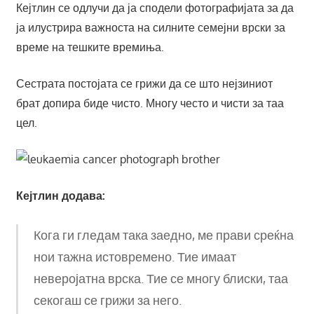
Кејтлин се одлучи да ја сподели фотографијата за да
ја илустрира важноста на силните семејни врски за
време на тешките времиња.
Сестрата постојата се грижи да се што нејзиниот
брат допира биде чисто. Многу често и чисти за таа
цел.
Кејтлин додава:
Кога ги гледам така заедно, ме прави среќна
нои тажна истовремено. Тие имаат
неверојатна врска. Тие се многу блиски, таа
секогаш се грижи за него.