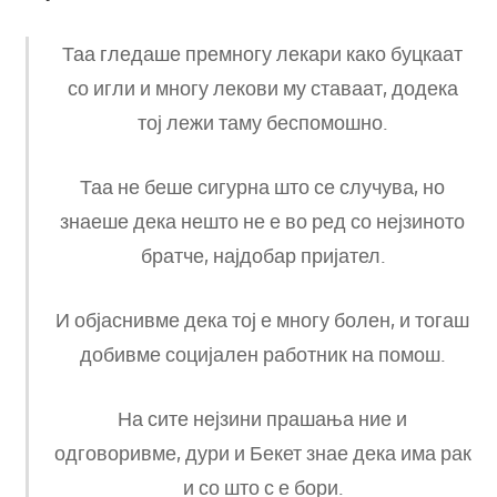
Таа гледаше премногу лекари како буцкаат
со игли и многу лекови му ставаат, додека
тој лежи таму беспомошно.
Таа не беше сигурна што се случува, но
знаеше дека нешто не е во ред со нејзиното
братче, најдобар пријател.
И објаснивме дека тој е многу болен, и тогаш
добивме социјален работник на помош.
На сите нејзини прашања ние и
одговоривме, дури и Бекет знае дека има рак
и со што с е бори.