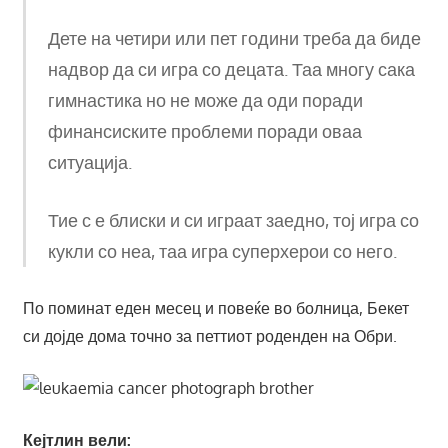
Дете на четири или пет години треба да биде
надвор да си игра со децата. Таа многу сака
гимнастика но не може да оди поради
финансиските проблеми поради оваа
ситуација.
Тие с е блиски и си играат заедно, тој игра со
кукли со неа, таа игра суперхерои со него.
По поминат еден месец и повеќе во болница, Бекет
си дојде дома точно за петтиот роденден на Обри.
Кејтлин вели: