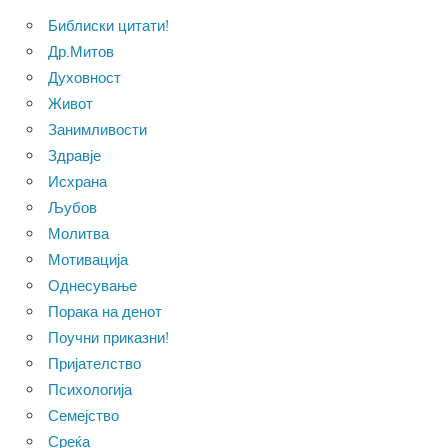
Библиски цитати!
Др.Митов
Духовност
Живот
Занимливости
Здравје
Исхрана
Љубов
Молитва
Мотивација
Однесување
Порака на денот
Поучни приказни!
Пријателство
Психологија
Семејство
Среќа