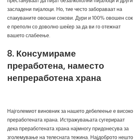
престануваат да пијат безалкохолни пијалоци и други
засладени пијалоци. Но, тие често забораваат на
спакуваните овошни сокови. Дури и 100% овошен сок
е преполн со доволно шеќер за да ви го отежнат
вашето слабеење.
8. Консумираме
преработена, наместо
непреработена храна
Најголемиот виновник за нашето дебелеење е високо
преработената храна. Истражувањата сугерираат
дека преработената храна најмногу придонесува за
зголемување на телесната тежина. Најдоброто нешто