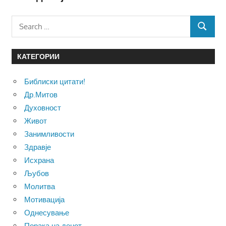
Search
SEARCH
for:
КАТЕГОРИИ
Библиски цитати!
Др.Митов
Духовност
Живот
Занимливости
Здравје
Исхрана
Љубов
Молитва
Мотивација
Однесување
Порака на денот