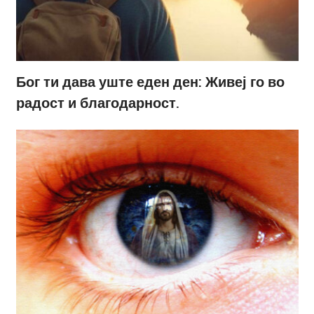
Бог ти дава уште еден ден: Живеј го во
радост и благодарност.