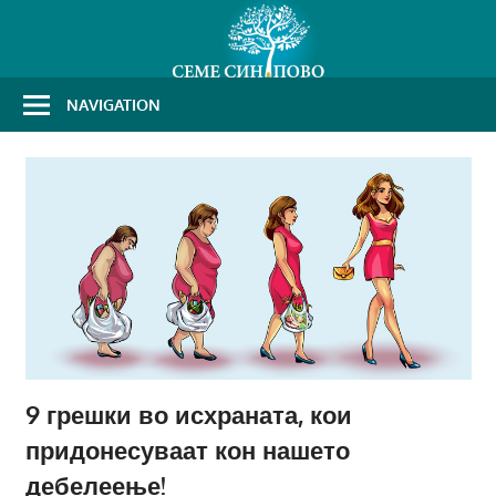
Skip
to
content
NAVIGATION
9 грешки во исхраната, кои
придонесуваат кон нашето
дебелеење!