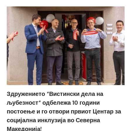
Здружението “Вистински дела на
љубезност“ одбележа 10 години
постоење и го отвори првиот Центар за
социјална инклузија во Северна
Македонија!