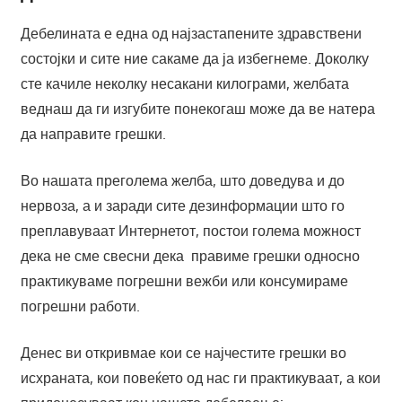
Дебелината е една од најзастапените здравствени
состојки и сите ние сакаме да ја избегнеме. Доколку
сте качиле неколку несакани килограми, желбата
веднаш да ги изгубите понекогаш може да ве натера
да направите грешки.
Во нашата преголема желба, што доведува и до
нервоза, а и заради сите дезинформации што го
преплавуваат Интернетот, постои голема можност
дека не сме свесни дека правиме грешки односно
практикуваме погрешни вежби или консумираме
погрешни работи.
Денес ви откривмае кои се најчестите грешки во
исхраната, кои повеќето од нас ги практикуваат, а кои