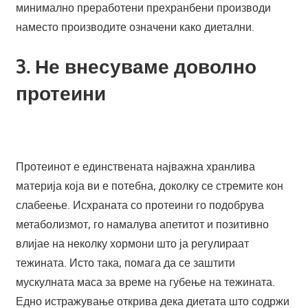
минимално преработени прехранбени производи
наместо производите означени како диетални.
3. Не внесуваме доволно
протеини
Протеинот е единствената најважна хранлива
материја која ви е потебна, доколку се стремите кон
слабеење. Исхраната со протеини го подобрува
метаболизмот, го намалува апетитот и позитивно
влијае на неколку хормони што ја регулираат
тежината. Исто така, помага да се заштити
мускулната маса за време на губење на тежината.
Едно истражување открива дека диетата што содржи