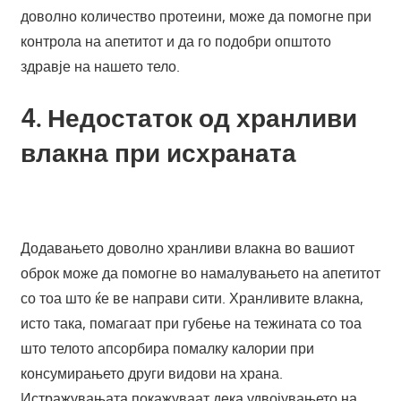
доволно количество протеини, може да помогне при
контрола на апетитот и да го подобри општото
здравје на нашето тело.
4. Недостаток од хранливи
влакна при исхраната
Додавањето доволно хранливи влакна во вашиот
оброк може да помогне во намалувањето на апетитот
со тоа што ќе ве направи сити. Хранливите влакна,
исто така, помагаат при губење на тежината со тоа
што телото апсорбира помалку калории при
консумирањето други видови на храна.
Истражувањата покажуваат дека удвојувањето на