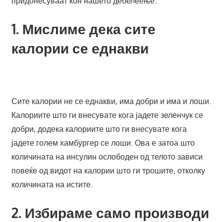
придонесуваат кон нашето дебелеење:
1. Мислиме дека сите
калории се еднакви
Сите калории не се еднакви, има добри и има и лоши.
Калориите што ги внесувате кога јадете зеленчук се
добри, додека калориите што ги внесувате кога
јадете голем хамбургер се лоши. Ова е затоа што
количината на инсулин ослободен од телото зависи
повеќе од видот на калории што ги трошите, отколку
количината на истите.
2. Избираме само производи