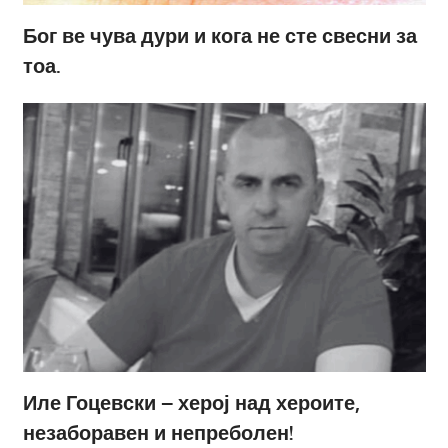
Бог ве чува дури и кога не сте свесни за
тоа.
Иле Гоцевски – херој над хероите,
незаборавен и непреболен!