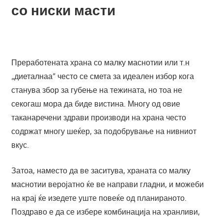
со ниски масти
Преработената храна со малку маснотии или т.н
„диеталнаа“ често се смета за идеален избор кога
станува збор за губење на тежината, но тоа не
секогаш мора да биде вистина. Многу од овие
таканаречени здрави производи на храна често
содржат многу шеќер, за подобрување на нивниот
вкус.
Затоа, наместо да ве заситува, храната со малку
маснотии веројатно ќе ве направи гладни, и можеби
на крај ќе изедете уште повеќе од планираното.
Поздраво е да се избере комбинација на хранливи,