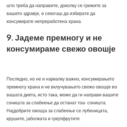
што треба да направите, доколку се грижите за
вашето здравје, е секогаш да избирате да
консумирате непреработена храна.
9. Јадеме премногу и не
консумираме свежо овошје
Последно, но не и најмалку важно, консумирањето
премногу храна и не вклучувањето свежо овошје во
вашата диета, исто така, може да ги направи вашите
соништа за слабеење да останат тоа- соништа.
Најдобрите овошја за слабеење се лубеницата,
крушите, јаболката и грејпфрутите.