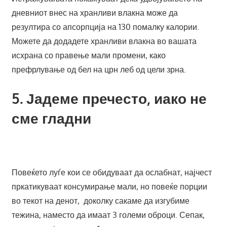
дневниот внес на хранливи влакна може да
резултира со апсорпција на 130 помалку калории.
Можете да додадете хранливи влакна во вашата
исхрана со правење мали промени, како
префрлување од бел на црн леб од цели зрна.
5. Јадеме пречесто, иако не
сме гладни
Повеќето луѓе кои се обидуваат да ослабнат, најчест
пркатикуваат консумирање мали, но повеќе порции
во текот на денот, доколку сакаме да изгубиме
тежина, наместо да имаат 3 големи оброци. Сепак,