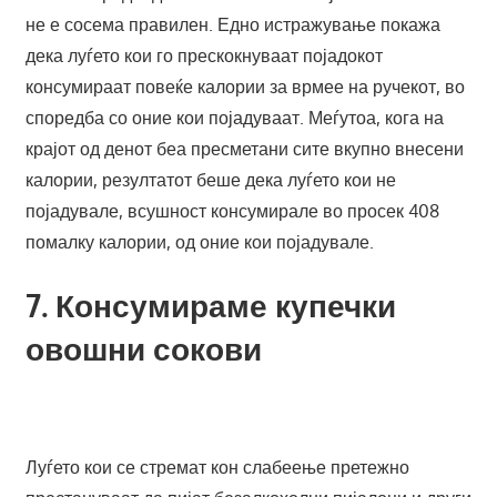
не е сосема правилен. Едно истражување покажа
дека луѓето кои го прескокнуваат појадокот
консумираат повеќе калории за врмее на ручекот, во
споредба со оние кои појадуваат. Меѓутоа, кога на
крајот од денот беа пресметани сите вкупно внесени
калории, резултатот беше дека луѓето кои не
појадувале, всушност консумирале во просек 408
помалку калории, од оние кои појадувале.
7. Консумираме купечки
овошни сокови
Луѓето кои се стремат кон слабеење претежно