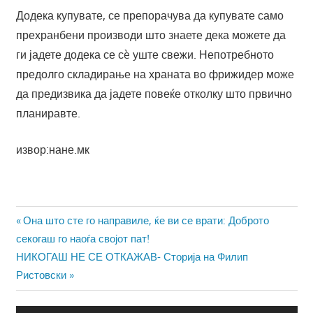
Додека купувате, се препорачува да купувате само
прехранбени производи што знаете дека можете да
ги јадете додека се сè уште свежи. Непотребното
предолго складирање на храната во фрижидер може
да предизвика да јадете повеќе отколку што првично
планиравте.
извор:нане.мк
Навигација
Previous
Она што сте го направиле, ќе ви се врати: Доброто
Post:
секогаш го наоѓа својот пат!
на
Next
НИКОГАШ НЕ СЕ ОТКАЖАВ- Сторија на Филип
напис
Post:
Ристовски