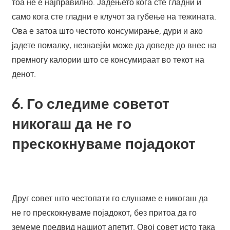
тоа не е најправилно. Јадењето кога сте гладни и
само кога сте гладни е клучот за губење на тежината.
Ова е затоа што честото консумирање, дури и ако
јадете помалку, незнаејќи може да доведе до внес на
премногу калории што се консумираат во текот на
денот.
6. Го следиме советот
никогаш да не го
прескокнуваме појадокот
Друг совет што честопати го слушаме е никогаш да
не го прескокнуваме појадокот, без притоа да го
земеме предвид нашиот апетит. Овој совет исто така