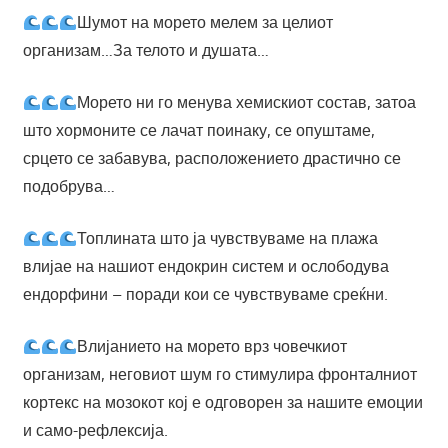
Шумот на морето мелем за целиот
организам…За телото и душата…
Морето ни го менува хемискиот состав, затоа
што хормоните се лачат поинаку, се опуштаме,
срцето се забавува, расположението драстично се
подобрува…
Топлината што ја чувствуваме на плажа
влијае на нашиот ендокрин систем и ослободува
ендорфини – поради кои се чувствуваме среќни.
Влијанието на морето врз човечкиот
организам, неговиот шум го стимулира фронталниот
кортекс на мозокот кој е одговорен за нашите емоции
и само-рефлексија.