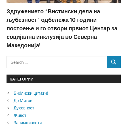
Здружението “Вистински дела на
љубезност“ одбележа 10 години
постоење и го отвори првиот Центар за
социјална инклузија во Северна
Македонија!
Search
SEARCH
for:
КАТЕГОРИИ
Библиски цитати!
Др.Митов
Духовност
Живот
Занимливости