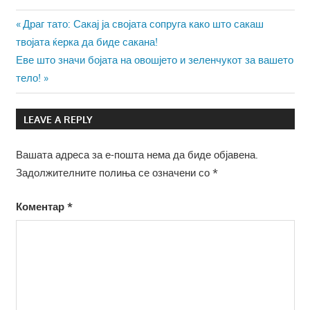
Навигација
Previous
Драг тато: Сакај ја својата сопруга како што сакаш
Post:
твојата ќерка да биде сакана!
на
Next
Еве што значи бојата на овошјето и зеленчукот за вашето
напис
Post:
тело!
LEAVE A REPLY
Вашата адреса за е-пошта нема да биде објавена.
Задолжителните полиња се означени со
*
Коментар
*