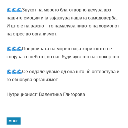
Звукот на морето благотворно делува врз
нашите емоции и ја зајакнува нашата самодоверба.
И што е најважно – го намалува нивото на хормонот
на стрес во организмот.
Површината на морето која хоризонтот се
спојува со небото, во нас буди чувство на спокојство.
Се оддалечуваме од она што нè оптеретува и
го обновува организмот.
Нутриционист: Валентина Глигорова
МОРЕ