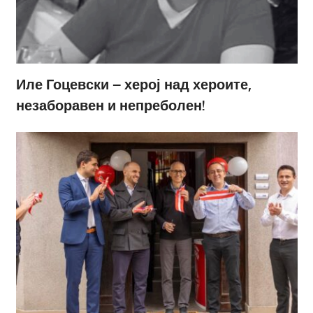
Иле Гоцевски – херој над хероите,
незаборавен и непреболен!