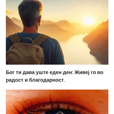
Бог ти дава уште еден ден: Живеј го во
радост и благодарност.