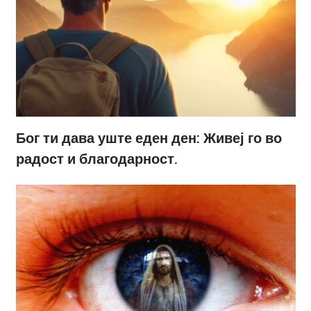
Бог ти дава уште еден ден: Живеј го во
радост и благодарност.