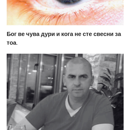
Бог ве чува дури и кога не сте свесни за
тоа.