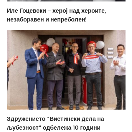
Иле Гоцевски – херој над хероите,
незаборавен и непреболен!
Здружението “Вистински дела на
љубезност“ одбележа 10 години