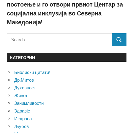
постоење и го отвори првиот Центар за
социјална инклузија во Северна
Македонија!
Search
SEARCH
for:
КАТЕГОРИИ
Библиски цитати!
Др.Митов
Духовност
Живот
Занимливости
Здравје
Исхрана
Љубов