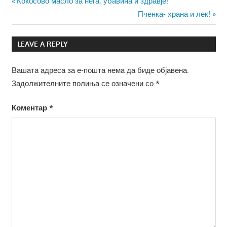
Навигација
Previous
Кокосово масло за нега, убавина и здравје!
Post:
Next
Пченка- храна и лек!
на
Post:
напис
LEAVE A REPLY
Вашата адреса за е-пошта нема да биде објавена.
Задолжителните полиња се означени со
*
Коментар
*