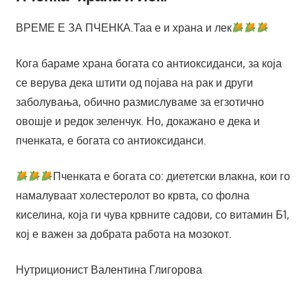
ВРЕМЕ Е ЗА ПЧЕНКА.Таа е и храна и лек
Кога бараме храна богата со антиоксиданси, за која
се верува дека штити од појава на рак и други
заболувања, обично размислуваме за егзотично
овошје и редок зеленчук. Но, докажано е дека и
пченката, е богата со антиоксиданси.
Пченката е богата со: диететски влакна, кои го
намалуваат холестеролот во крвта, со фолна
киселина, која ги чува крвните садови, со витамин Б1,
кој е важен за добрата работа на мозокот.
Нутриционист Валентина Глигорова