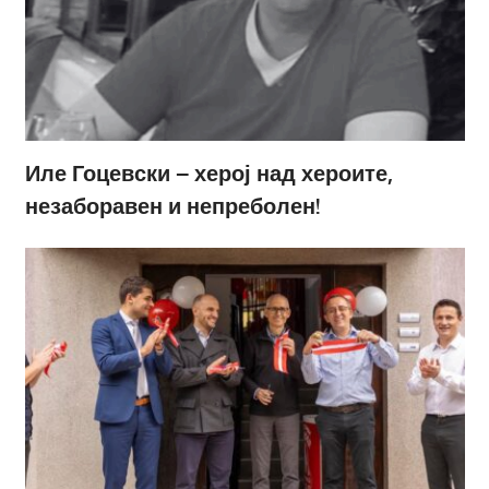
Иле Гоцевски – херој над хероите,
незаборавен и непреболен!