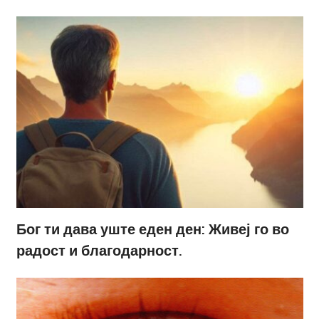
Бог ти дава уште еден ден: Живеј го во
радост и благодарност.