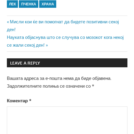
ЛЕК
ПЧЕНКА
ХРАНА
Навигација
Previous
Мисли кои ќе ви помогнат да бидете позитивни секој
Post:
ден!
на
Next
Науката објаснува што се случува со мозокот кога некој
напис
Post:
се жали секој ден!
LEAVE A REPLY
Вашата адреса за е-пошта нема да биде објавена.
Задолжителните полиња се означени со
*
Коментар
*