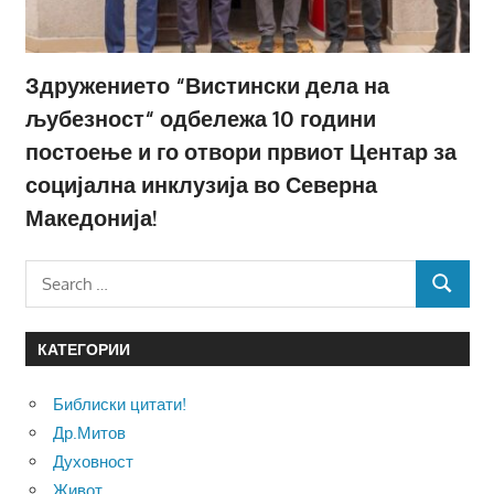
Здружението “Вистински дела на
љубезност“ одбележа 10 години
постоење и го отвори првиот Центар за
социјална инклузија во Северна
Македонија!
Search
SEARCH
for:
КАТЕГОРИИ
Библиски цитати!
Др.Митов
Духовност
Живот