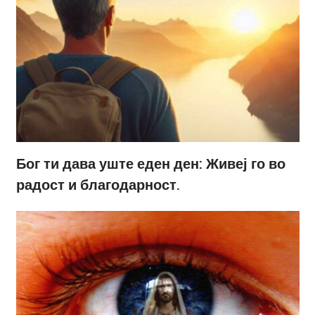
Бог ти дава уште еден ден: Живеј го во
радост и благодарност.