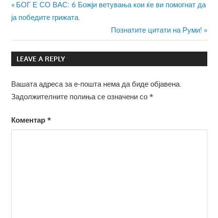
Навигација
Previous
БОГ Е СО ВАС: 6 Божји ветувања кои ќе ви помогнат да
Post:
ја победите грижата.
на
Next
Познатите цитати на Руми!
напис
Post:
LEAVE A REPLY
Вашата адреса за е-пошта нема да биде објавена.
Задолжителните полиња се означени со
*
Коментар
*