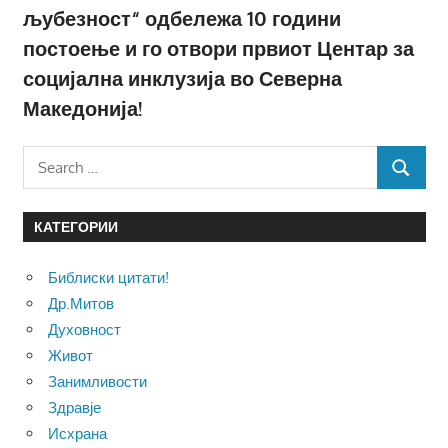
љубезност“ одбележа 10 години
постоење и го отвори првиот Центар за
социјална инклузија во Северна
Македонија!
Search
SEARCH
for:
КАТЕГОРИИ
Библиски цитати!
Др.Митов
Духовност
Живот
Занимливости
Здравје
Исхрана