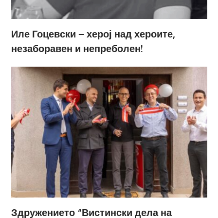
Иле Гоцевски – херој над хероите,
незаборавен и непреболен!
Здружението “Вистински дела на