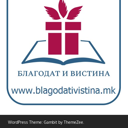
WordPress Theme: Gambit by ThemeZee.