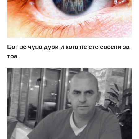
Бог ве чува дури и кога не сте свесни за
тоа.