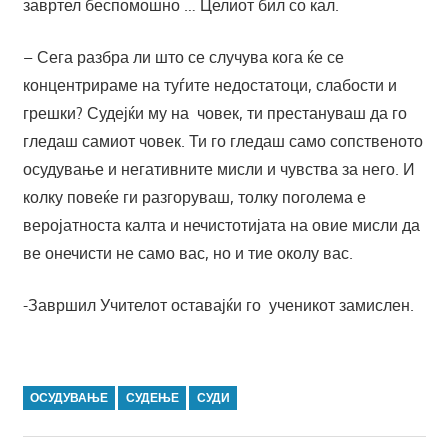
завртел беспомошно … Целиот бил со кал.
– Сега разбра ли што се случува кога ќе се
концентрираме на туѓите недостатоци, слабости и
грешки? Судејќи му на човек, ти престануваш да го
гледаш самиот човек. Ти го гледаш само сопственото
осудување и негативните мисли и чувства за него. И
колку повеќе ги разгоруваш, толку поголема е
веројатноста калта и нечистотијата на овие мисли да
ве онечисти не само вас, но и тие околу вас.
-Завршил Учителот оставајќи го ученикот замислен.
ОСУДУВАЊЕ
СУДЕЊЕ
СУДИ