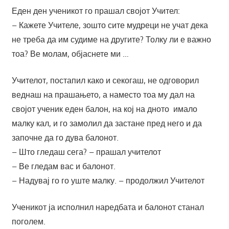
Еден ден ученикот го прашал својот Учител:
– Кажете Учителе, зошто сите мудреци не учат дека
не треба да им судиме на другите? Толку ли е важно
тоа? Ве молам, објаснете ми …
Учителот, постапил како и секогаш, не одговорил
веднаш на прашањето, а наместо тоа му дал на
својот ученик еден балон, на кој на дното имало
малку кал, и го замолил да застане пред него и да
започне да го дува балонот.
– Што гледаш сега? – прашал учителот
– Ве гледам вас и балонот.
– Надувај го го уште малку. – продолжил Учителот
Ученикот ја исполнил наредбата и балонот станал
поголем.