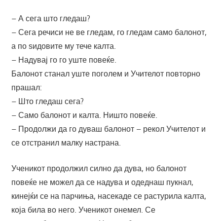
– А сега што гледаш?
– Сега речиси не ве гледам, го гледам само балонот,
а по ѕидовите му тече калта.
– Надувај го го уште повеќе.
Балонот станал уште поголем и Учителот повторно
прашал:
– Што гледаш сега?
– Само балонот и калта. Ништо повеќе.
– Продолжи да го дуваш балонот – рекол Учителот и
се отстранил малку настрана.
Ученикот продолжил силно да дува, но балонот
повеќе не можел да се надува и одеднаш пукнал,
кинејќи се на парчиња, насекаде се растурила калта,
која била во него. Ученикот онемел. Се