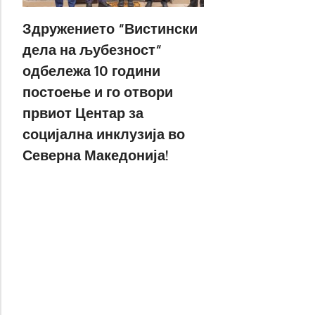
Здружението “Вистински
дела на љубезност“
одбележа 10 години
постоење и го отвори
првиот Центар за
социјална инклузија во
Северна Македонија!