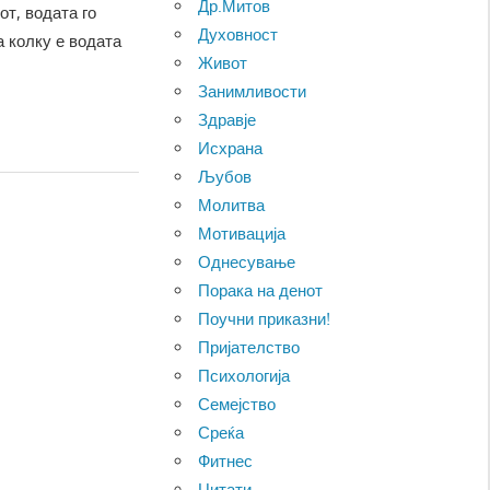
Др.Митов
от, водата го
Духовност
 колку е водата
Живот
Занимливости
Здравје
Исхрана
Љубов
Молитва
Мотивација
Однесување
Порака на денот
Поучни приказни!
Пријателство
Психологија
Семејство
Среќа
Фитнес
Цитати