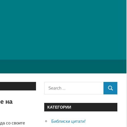
Search
SEARCH
for:
е на
КАТЕГОРИИ
Библиски цитати!
да со своите