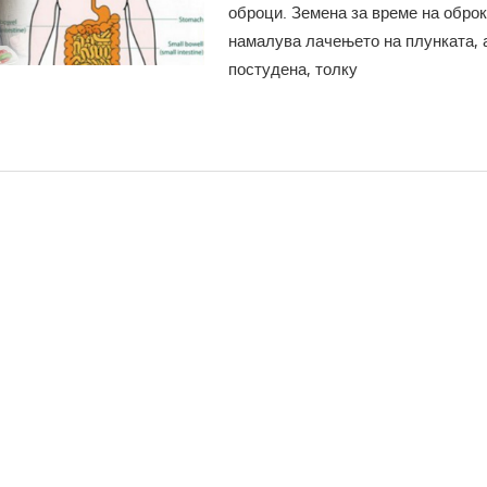
оброци. Земена за време на оброк
намалува лачењето на плунката, а
постудена, толку