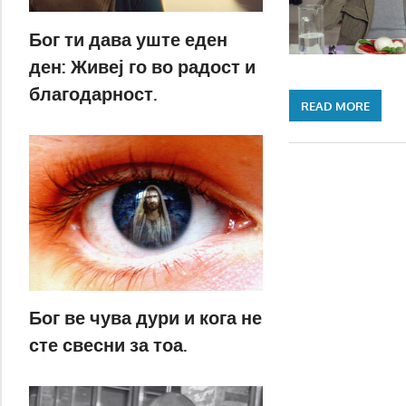
Бог ти дава уште еден
ден: Живеј го во радост и
благодарност.
READ MORE
Бог ве чува дури и кога не
сте свесни за тоа.