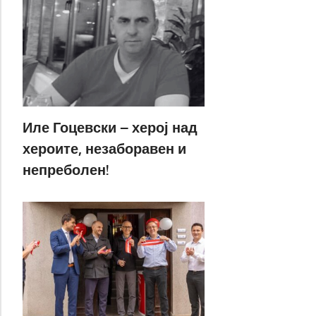
Иле Гоцевски – херој над
хероите, незаборавен и
непреболен!