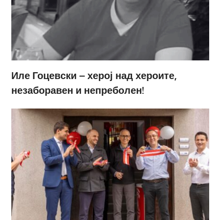
Иле Гоцевски – херој над хероите,
незаборавен и непреболен!