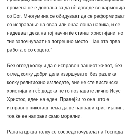
промена не е доволна за да нè доведе во хармонија
со Бог. Многумина се обидуваат да се реформираат
со исправање на оваа или онаа лоша навика, и се
надеваат дека на тој начин ќе станат христијани, но
тие започнуваат на погрешно место. Нашата прва
работа е со срцето.“
Без оглед колку и да е исправен вашиот живот, без
оглед колку добри дела извршувате, без разлика
колку религиозно изгледате, вие не сте вистински
христијанин сè додека не го познавате лично Исус
Христос, еден на еден. Правејќи го она што е
исправно никогаш нема да ве направи христијанин,
тоа ќе ве направи само морални.
Раната црква толку се сосредоточувала на Господа