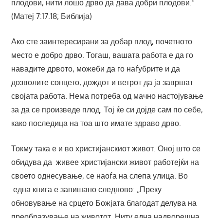
плодови, нити лошо дрво да дава добри плодови.“
(Матеј 7:17.18; Библија)
Ако сте заинтересирани за добар плод, почетното
место е добро дрво. Тогаш, вашата работа е да го
навадите дрвото, можеби да го наѓубрите и да
дозволите сонцето, дождот и ветрот да ја завршат
својата работа. Нема потреба од мачно настојување
за да се произведе плод. Тој ќе си дојде сам по себе,
како последица на тоа што имате здраво дрво.
Токму така е и во христијанскиот живот. Оној што се
обидува да живее христијански живот работејќи на
своето однесување, се наоѓа на слепа улица. Во
една книга е запишано следново: „Преку
обновување на срцето Божјата благодат делува на
преобразување на животот. Ниту една надворешна