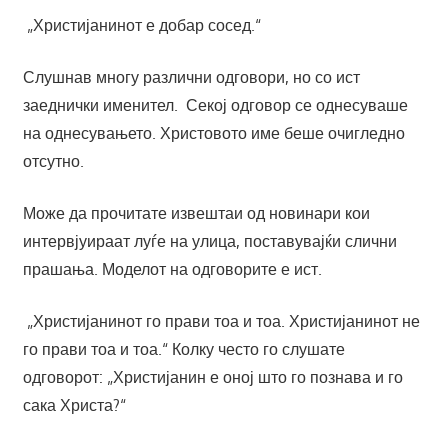
„Христијанинот е добар сосед.“
Слушнав многу различни одговори, но со ист
заеднички именител. Секој одговор се однесуваше
на однесувањето. Христовото име беше очигледно
отсутно.
Може да прочитате извештаи од новинари кои
интервјуираат луѓе на улица, поставувајќи слични
прашања. Моделот на одговорите е ист.
„Христијанинот го прави тоа и тоа. Христијанинот не
го прави тоа и тоа.“ Колку често го слушате
одговорот: „Христијанин е оној што го познава и го
сака Христа?“