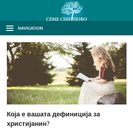
Skip
to
content
NAVIGATION
Која е вашата дефиниција за
христијанин?