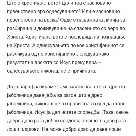
Што е христијанството? Дали тоа е засновано
првенствено врз однесувањето? Или е засновано
првенствено на врска? Овде е најважната линија за
разбирање и доживување на спасението со вера во
Христа. Христијанството е последица на познавање
на Христа. А однесувањето по кое христијанинот се
разликува од не-христијанинот, следува како
резултат на врската со Исус преку вера –
однесувањето никогаш не е причината.
Да ја парафразираме само малку оваа теза. Дрвото
јаболкница дава јаболка затоа што е дрво
јаболкница, никогаш не го прави тоа со цел да стане
јаболкница. Исус ја дал истата споредба: „Така, секое
добро дрво раѓа добри плодови, а лошото дрво раѓа
лоши плодови. Не може добро дрво да дава лоши