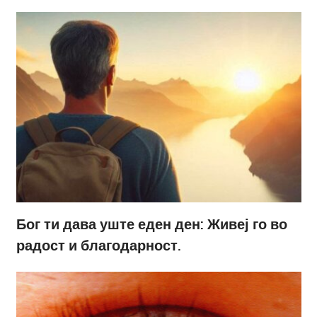
Бог ти дава уште еден ден: Живеј го во
радост и благодарност.