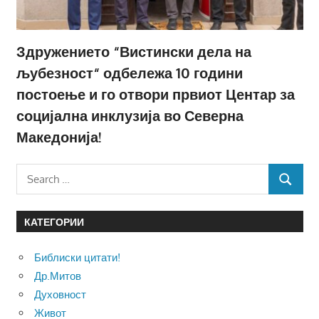
Здружението “Вистински дела на
љубезност“ одбележа 10 години
постоење и го отвори првиот Центар за
социјална инклузија во Северна
Македонија!
Search
SEARCH
for:
КАТЕГОРИИ
Библиски цитати!
Др.Митов
Духовност
Живот