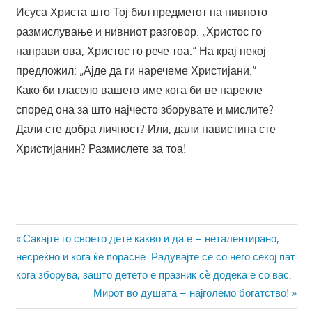
Исуса Христа што Тој бил предметот на нивното
размислување и нивниот разговор. „Христос го
направи ова, Христос го рече тоа.“ На крај некој
предложил: „Ајде да ги наречеме Христијани.“
Како би гласело вашето име кога би ве нарекле
според она за што најчесто зборувате и мислите?
Дали сте добра личност? Или, дали навистина сте
Христијанин? Размислете за тоа!
Навигација
Previous
Сакајте го своето дете какво и да е – неталентирано,
Post:
несреќно и кога ќе порасне. Радувајте се со него секој пат
на
кога зборува, зашто детето е празник сè додека е со вас.
напис
Next
Мирот во душата – најголемо богатство!
Post: