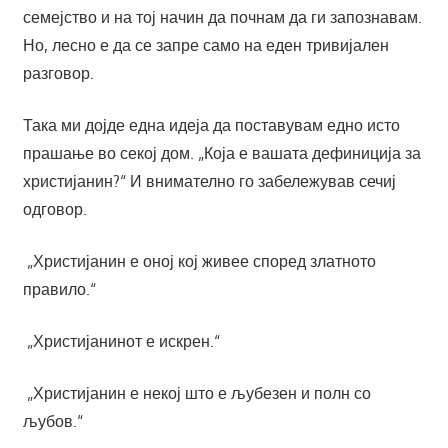
семејство и на тој начин да почнам да ги запознавам.
Но, лесно е да се запре само на еден тривијален
разговор.
Така ми дојде една идеја да поставувам едно исто
прашање во секој дом. „Која е вашата дефиниција за
христијанин?“ И внимателно го забележував сечиј
одговор.
„Христијанин е оној кој живее според златното
правило.“
„Христијанинот е искрен.“
„Христијанин е некој што е љубезен и полн со
љубов.“