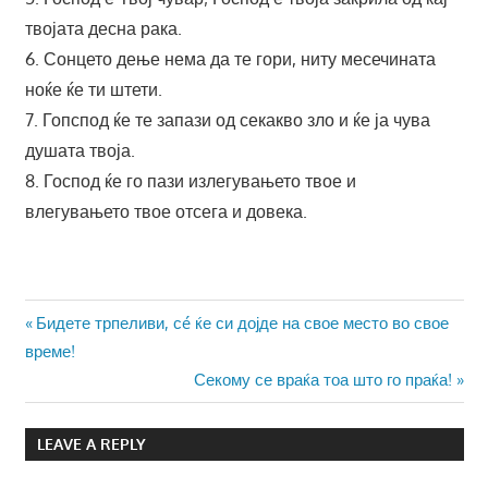
твојата десна рака.
6. Сонцето дење нема да те гори, ниту месечината
ноќе ќе ти штети.
7. Гопспод ќе те запази од секакво зло и ќе ја чува
душата твоја.
8. Господ ќе го пази излегувањето твое и
влегувањето твое отсега и довека.
Навигација
Previous
Бидете трпеливи, сé ќе си дојде на свое место во свое
Post:
време!
на
Next
Секому се враќа тоа што го праќа!
напис
Post:
LEAVE A REPLY