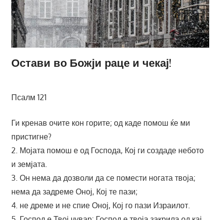
Остави во Божји раце и чекај!
Псалм 121
Ги кренав очите кон горите; од каде помош ќе ми
пристигне?
2. Мојата помош е од Господа, Кој ги создаде небото
и земјата.
3. Он нема да дозволи да се помести ногата твоја;
нема да задреме Оној, Кој те пази;
4. не дреме и не спие Оној, Кој го пази Израилот.
5. Господ е Твој чувар; Господ е твоја закрила од кај