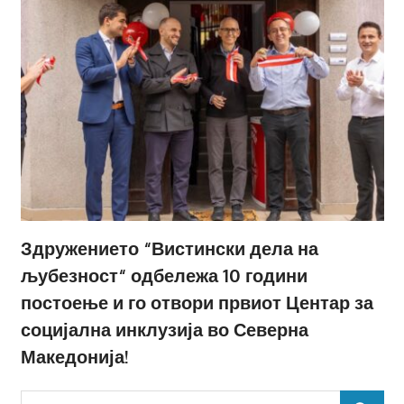
Здружението “Вистински дела на
љубезност“ одбележа 10 години
постоење и го отвори првиот Центар за
социјална инклузија во Северна
Македонија!
Search