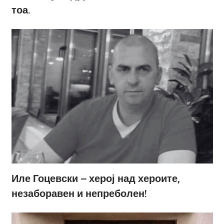
тоа.
Иле Гоцевски – херој над хероите,
незаборавен и непреболен!