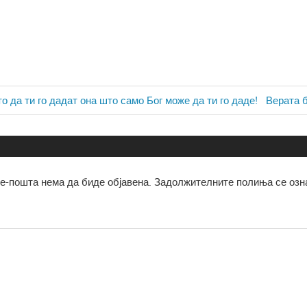
ја
Next
то да ти го дадат она што само Бог може да ти го даде!
Верата б
Post:
е-пошта нема да биде објавена.
Задолжителните полиња се озн