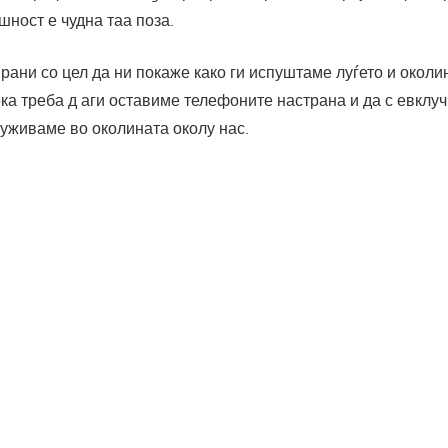
шност е чудна таа поза.
рани со цел да ни покаже како ги испуштаме луѓето и околи
ека треба д аги оставиме телефоните настрана и да с евклуч
 уживаме во околината околу нас.