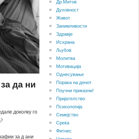
Др.Митов
Духовност
Живот
Занимливости
Здравје
Исхрана
Љубов
Молитва
Мотивација
Однесување
за да ни
Порака на денот
Поучни приказни!
Пријателство
Психологија
едале доколку го
Семејство
а?
Среќа
Фитнес
рафии за д ани
Цитати