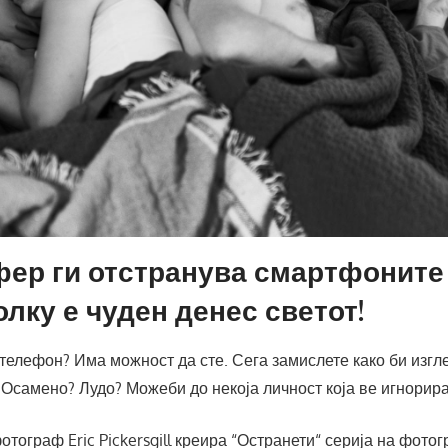
ер ги отстранува смартфоните 
олку е чуден денес светот!
 телефон? Има можност да сте. Сега замислете како би изгл
Осамено? Лудо? Можеби до некоја личност која ве игнорир
тограф Eric Pickersgill креира “Остранети“ серија на фотог