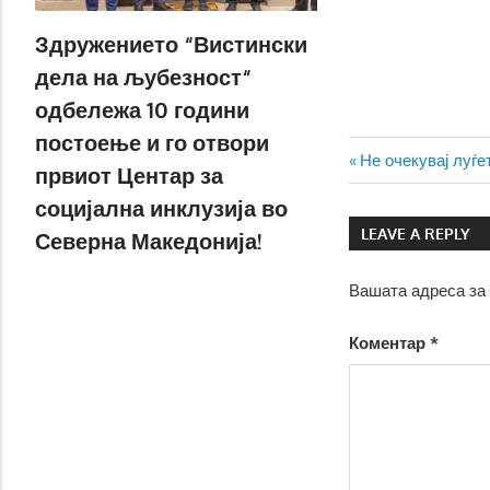
Здружението “Вистински
дела на љубезност“
одбележа 10 години
постоење и го отвори
Навигаци
Previous
Не очекувај луѓе
првиот Центар за
Post:
на
социјална инклузија во
LEAVE A REPLY
Северна Македонија!
напис
Вашата адреса за 
Коментар
*