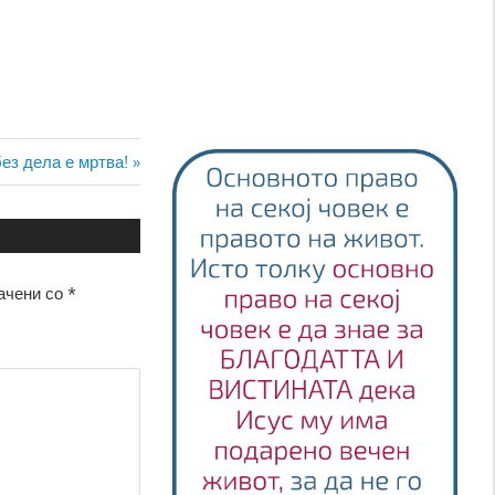
ез дела е мртва!
ачени со
*