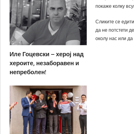
покаже колку всу
Сликите се едити
да не потстети д
околу нас или да
Иле Гоцевски – херој над
хероите, незаборавен и
непреболен!