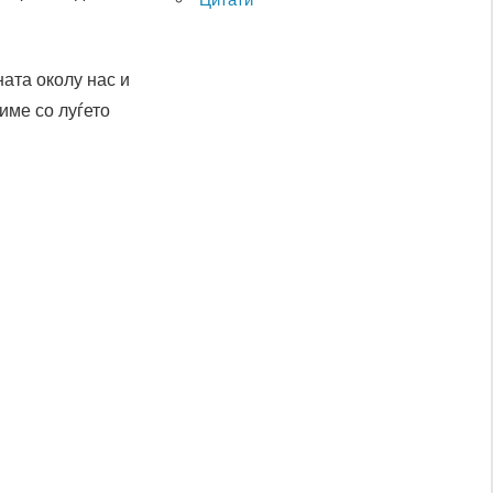
ната околу нас и
име со луѓето