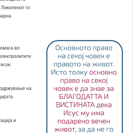
 Ликопенот го
ларна
Помага во
електролитите
исок.
а одржување на
ијата.
ација и