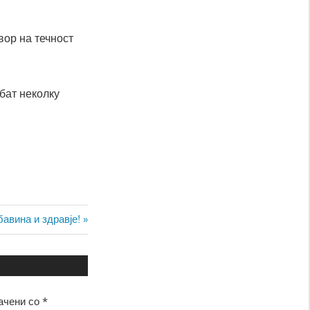
вор на течност
убат неколку
бавина и здравје!
ачени со
*