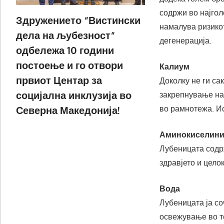
содржи во најгол
Здружението “Вистински
намалува ризико
дела на љубезност“
дегенерација.
одбележа 10 години
постоење и го отвори
Калиум
првиот Центар за
Доколку не ги са
социјална инклузија во
закрепнување на
во рамнотежа. Ис
Северна Македонија!
Аминокиселин
Лубеницата содр
здравјето и цело
Вода
Лубеницата ја со
освежување во т