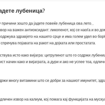
адете лубеница?
 причини зошто да јадете повеќе лубеница ова лето…
звор на важен антиоксидант: ликопенот, кој се наоѓа и во до
о одржува здравјето на нашето срце и има голем удел во бо
а спречува појавата на ракот на дојката или простатата.
ствува исто како вијагра: цитрулинот што го содржи лубени
ст начин како и вијаграта, а дури и ако не успее тоа, одлич
ржи многу витамини што се добри за нашиот имунитет, здра
дличен извор на калиум, кој помага кај функцијата на муску