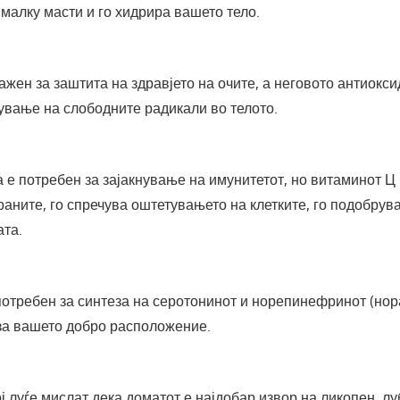
малку масти и го хидрира вашето тело.
ажен за заштита на здравјето на очите, а неговото антиокс
ување на слободните радикали во телото.
 е потребен за зајакнување на имунитетот, но витаминот Ц 
аните, го спречува оштетувањето на клетките, го подобрува
ата.
потребен за синтеза на серотонинот и норепинефринот (нор
 за вашето добро расположение.
ј луѓе мислат дека доматот е најдобар извор на ликопен, л