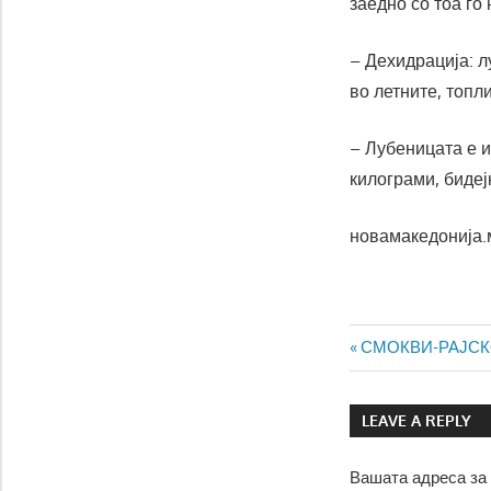
заедно со тоа го
– Дехидрација: л
во летните, топл
– Лубеницата е и
килограми, бидеј
новамакедонија.
Навигаци
Previous
СМОКВИ-РАЈСК
Post:
на
LEAVE A REPLY
напис
Вашата адреса за 