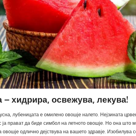
 – хидрира, освежува, лекува!
кусна, лубеницата е омилено овошје налето. Нејзината црве
 ја прават да биде симбол на летното овошје. Но она што 
а овошје одлично дејствува на вашето здравје. Изобилува 