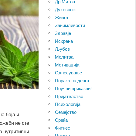
Др.Митов
Духовност
Живот
Занимливости
Здравје
Исхрана
Љубов
Молитва
Мотивација
Однесување
Порака на денот
Поучни приказни!
Пријателство
Психологија
Семејство
на боја и
Среќа
можеби не сте
Фитнес
со нутритивни
Цитати