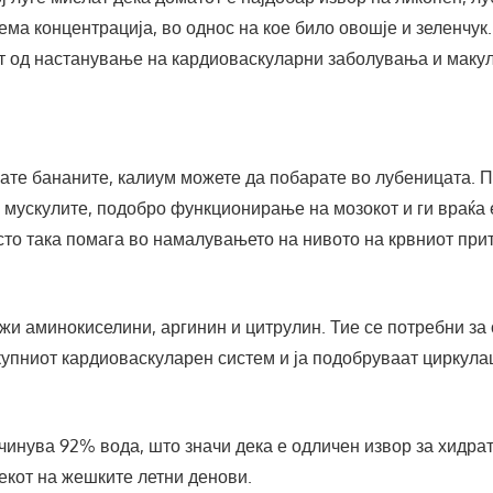
ема концентрација, во однос на кое било овошје и зеленчук.
т од настанување на кардиоваскуларни заболувања и маку
кате бананите, калиум можете да побарате во лубеницата. 
 мускулите, подобро функционирање на мозокот и ги враќа 
то така помага во намалувањето на нивото на крвниот прит
и
жи аминокиселини, аргинин и цитрулин. Тие се потребни з
купниот кардиоваскуларен систем и ја подобруваат циркулац
чинува 92% вода, што значи дека е одличен извор за хидрат
екот на жешките летни денови.