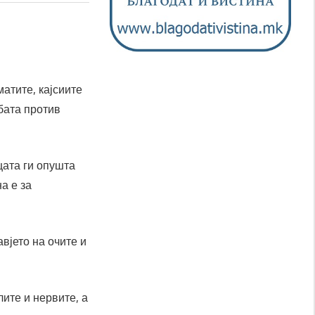
матите, кајсиите
рбата против
цата ги опушта
на е за
вјето на очите и
лите и нервите, а