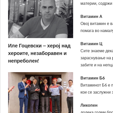
материи, содржи 
Витамин А
Овој витамин е в
помага во намал
Витамин Ц
Иле Гоцевски – херој над
Сите знаеме дека
хероите, незаборавен и
зараснување на р
непреболен!
забите и на непц
Витамин Б6
Витаминот Б6 е 
кои се заслужни
Ликопен
додека голем бро