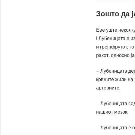
Зошто да ј
Еве уште неколку
l Лубеницата е и
и грејпфрутот, г
ракот, односно ј
– Лубеницата деј
крвните жили на и
артериите.
– Лубеницата сод
нашиот мозок.
– Лубеницата е о