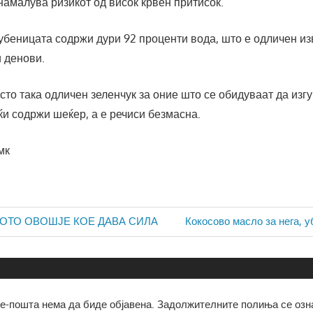
 намалува ризикот од висок крвен притисок.
убеницата содржи дури 92 проценти вода, што е одличен из
и денови.
сто така одличен зеленчук за оние што се обидуваат да изг
ќи содржи шеќер, а е речиси безмасна.
мк
ја
Next
ОТО ОВОШЈЕ КОЕ ДАВА СИЛА
Кокосово масло за нега, у
Post:
е-пошта нема да биде објавена.
Задолжителните полиња се озн