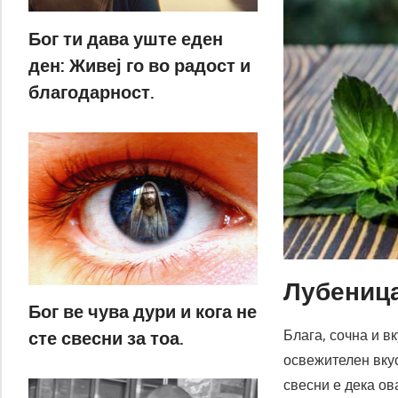
Бог ти дава уште еден
ден: Живеј го во радост и
благодарност.
Лубеница
Бог ве чува дури и кога не
Блага, сочна и в
сте свесни за тоа.
освежителен вкус
свесни е дека ов