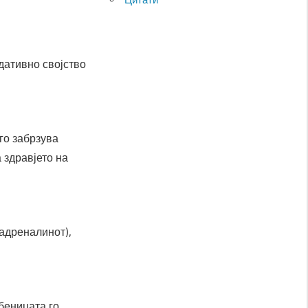
идативно својство
го забрзува
 здравјето на
адреналинот),
убеницата го