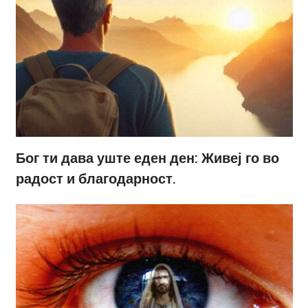
Бог ти дава уште еден ден: Живеј го во
радост и благодарност.