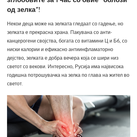
од зелка”!
Некои деца може на зелката гледаат со гадење, но
зелката е прекрасна храна. Пакувана со анти-
канцерогени својства, богата со витамини Ц и Б6, со
ниски калории и ефикасно антиинфламаторно
дејство, зелката е добра вечера која се шири низ
светот со векови. Интересно, Русија има највисока
годишна потрошувачка на зелка по глава на жител во
светот.