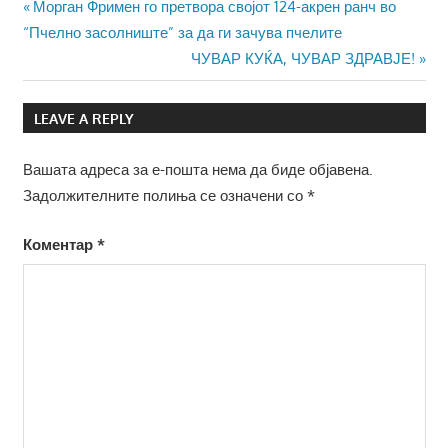
Навигација
Previous
Морган Фримен го претвора својот 124-акрен ранч во
Post:
“Пчелно засолниште” за да ги зачува пчелите
на
Next
ЧУВАР КУЌА, ЧУВАР ЗДРАВЈЕ!
напис
Post:
LEAVE A REPLY
Вашата адреса за е-пошта нема да биде објавена.
Задолжителните полиња се означени со
*
Коментар
*