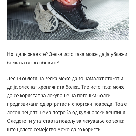
Но, дали знаевте? Зелка исто така може да ја ублажи
болката во зглобовите!
Лесни облоги на зелка може да го намалат отокот и
да ја олеснат хроничната болка. Тие исто така може
да се користат за лекување на потешки болки
предизвикани од артритис и спортски повреди. Тоа е
лесен рецепт: нема потреба од кулинарски вештини.
Следете ги упатствата подолу за лекување со зелка
што целото семејство може да го користи.