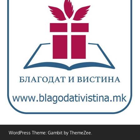
WordPress Theme: Gambit by ThemeZee.