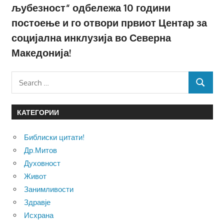
љубезност“ одбележа 10 години
постоење и го отвори првиот Центар за
социјална инклузија во Северна
Македонија!
Search
SEARCH
for:
КАТЕГОРИИ
Библиски цитати!
Др.Митов
Духовност
Живот
Занимливости
Здравје
Исхрана