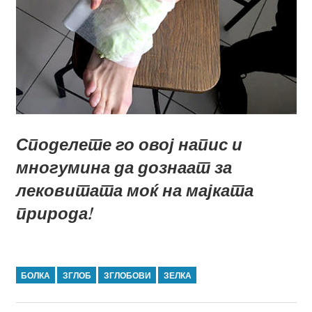
Споделете го овој напис и
многумина да дознаат за
лековитата моќ на мајката
природа!
БОЛКА
ЗГЛОБ
ЗГЛОБОВИ
ЗЕЛКА