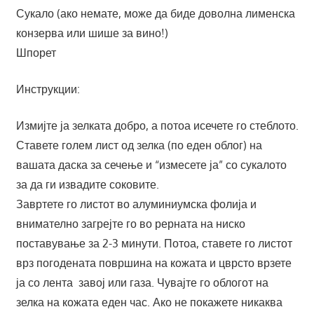
Сукало (ако немате, може да биде доволна лименска
конзерва или шише за вино!)
Шпорет
Инструкции:
Измијте ја зелката добро, а потоа исечете го стеблото.
Ставете голем лист од зелка (по еден облог) на
вашата даска за сечење и “измесете ја” со сукалото
за да ги извадите соковите.
Завртете го листот во алуминиумска фолија и
внимателно загрејте го во рерната на ниско
поставување за 2-3 минути. Потоа, ставете го листот
врз погодената површина на кожата и цврсто врзете
ја со лента завој или газа. Чувајте го облогот на
зелка на кожата еден час. Ако не покажете никаква