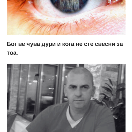
Бог ве чува дури и кога не сте свесни за
тоа.