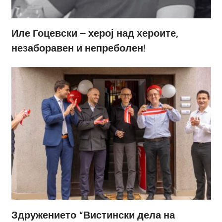
Иле Гоцевски – херој над хероите,
незаборавен и непреболен!
Здружението “Вистински дела на