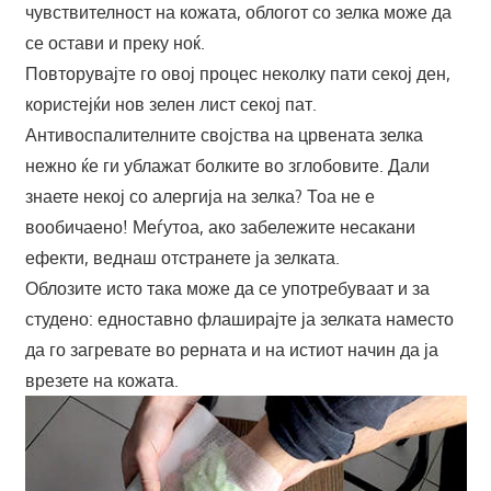
чувствителност на кожата, облогот со зелка може да
се остави и преку ноќ.
Повторувајте го овој процес неколку пати секој ден,
користејќи нов зелен лист секој пат.
Антивоспалителните својства на црвената зелка
нежно ќе ги ублажат болките во зглобовите. Дали
знаете некој со алергија на зелка? Тоа не е
вообичаено! Меѓутоа, ако забележите несакани
ефекти, веднаш отстранете ја зелката.
Облозите исто така може да се употребуваат и за
студено: едноставно флаширајте ја зелката наместо
да го загревате во рерната и на истиот начин да ја
врезете на кожата.