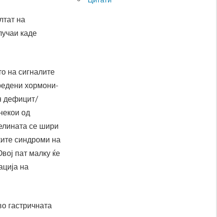
лтат на
лучаи каде
о на сигналите
дредени хормони-
н дефицит/
некои од
белината се шири
ките синдроми на
Овој пат малку ќе
ација на
во гастричната