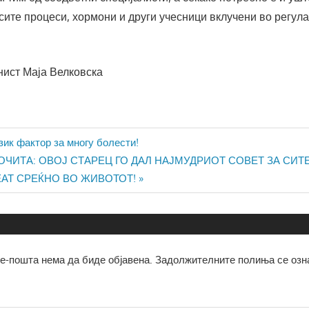
ите процеси, хормони и други учесници вклучени во регула
нист Маја Велковска
ја
зик фактор за многу болести!
ОЧИТА: ОВОЈ СТАРЕЦ ГО ДАЛ НАЈМУДРИОТ СОВЕТ ЗА СИТ
ЕАТ СРЕЌНО ВО ЖИВОТОТ!
е-пошта нема да биде објавена.
Задолжителните полиња се озн