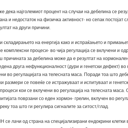
же дека најголемиот процент на случаи на дебелина се резу
на и недостаток на физичка активност- но сепак постојат с
ултат на други причини.
и складирањето на енергија како и испраќањетo и примањет
 се комплексни процеси- во чија регулација се вклучени и о
аш причината за дебелина може да е резултат на хормонале
дена друга нефункционалност (дури и генетски дефект) во 
ни во регулацијата на телесната маса. Поради тоа што де
и размери се повеќе се истражуваат и испитуваат и генетс
 процеси кои се вклучени во регулација на телесната маса. 
ритијата поврзани со еден хормон- грелин, вклучен во регул
реку тоа што ги регулира сигналите за ситост/глад.
 се лачи од страна на специјализирани ендокрини клетки 