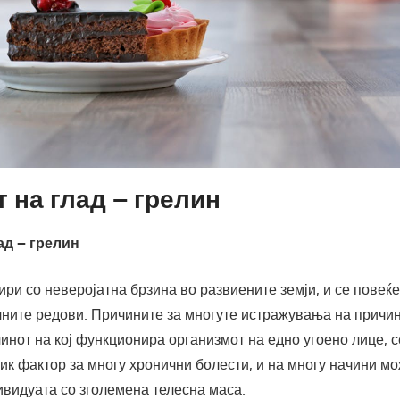
 на глад – грелин
ад – грелин
ри со неверојатна брзина во развиените земји, и се повеќе
чните редови. Причините за многуте истражувања на причи
инот на кој функционира организмот на едно угоено лице, с
ик фактор за многу хронични болести, и на многу начини мо
ивидуата со зголемена телесна маса.