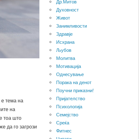
Др.Митов
Духовност
Живот
Занимливости
Здравје
Исхрана
Љубов
Молитва
Мотивација
Однесување
Порака на денот
Поучни приказни!
Пријателство
 е тема на
Психологија
ните на
Семејство
е тоа што
Среќа
же да го загрози
Фитнес
Цитати