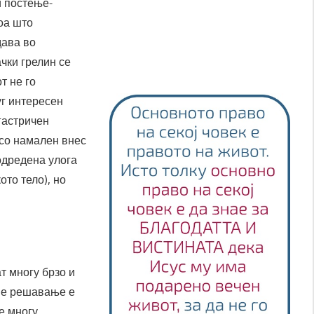
и постење-
оа што
дава во
чки грелин се
т не го
уг интересен
гастричен
 со намален внес
одредена улога
ото тело), но
т многу брзо и
чие решавање е
е многу