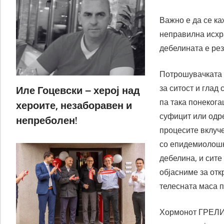
Важно е да се ка
неправилна исхра
дебелината е рез
Потрошувачката 
за ситост и глад
Иле Гоцевски – херој над
па така понеког
хероите, незаборавен и
суфицит или одре
непреболен!
процесите вклуче
со епидемиолошк
дебелина, и сите
објасниме за отк
телесната маса п
Хормонот ГРЕЛИН