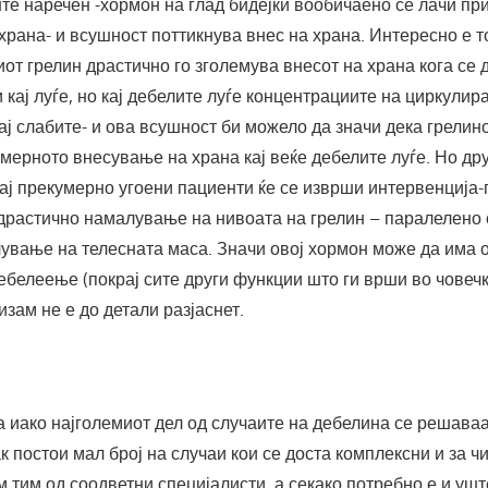
уште наречен -хормон на глад бидејќи вообичаено се лачи пр
рана- и всушност поттикнува внес на храна. Интересно е т
от грелин драстично го зголемува внесот на храна кога се 
кај луѓе, но кај дебелите луѓе концентрациите на циркулира
ај слабите- и ова всушност би можело да значи дека грелино
мерното внесување на храна кај веќе дебелите луѓе. Но др
кај прекумерно угоени пациенти ќе се изврши интервенција-
 драстично намалување на нивоата на грелин – паралелено
лување на телесната маса. Значи овој хормон може да има 
ебелеење (покрај сите други функции што ги врши во човечк
зам не е до детали разјаснет.
а иако најголемиот дел од случаите на дебелина се решаваа
к постои мал број на случаи кои се доста комплексни и за 
 тим од соодветни специјалисти, а секако потребно е и ушт