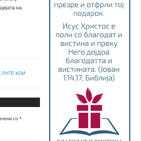
цијата на
Е ЛУЃЕ КОИ
ачени со
*