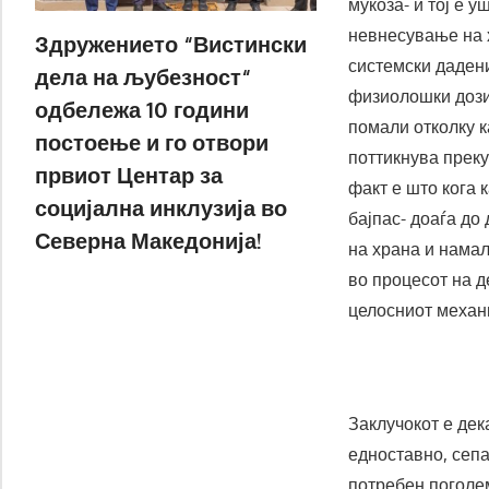
мукоза- и тој е 
невнесување на х
Здружението “Вистински
системски дадени
дела на љубезност“
физиолошки дози 
одбележа 10 години
помали отколку к
постоење и го отвори
поттикнува преку
првиот Центар за
факт е што кога 
социјална инклузија во
бајпас- доаѓа до
Северна Македонија!
на храна и нама
во процесот на д
целосниот механи
Заклучокот е дек
едноставно, сепа
потребен поголем