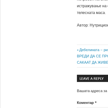
истражување на с
телесната маса.
Автор: Нутрицио
Навигаци
Previous
Дебелината – ри
Next
Post:
ВРЕДИ ДА СЕ ПР
на
Post:
САКААТ ДА ЖИВ
напис
LEAVE A REPLY
Вашата адреса за 
Коментар
*