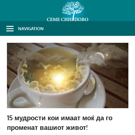
Skip
to
content
NAVIGATION
15 мудрости кои имаат моќ да го
променат вашиот живот!