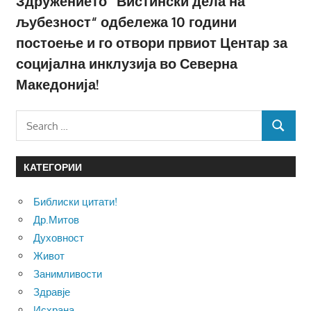
Здружението “Вистински дела на
љубезност“ одбележа 10 години
постоење и го отвори првиот Центар за
социјална инклузија во Северна
Македонија!
Search
SEARCH
for:
КАТЕГОРИИ
Библиски цитати!
Др.Митов
Духовност
Живот
Занимливости
Здравје
Исхрана