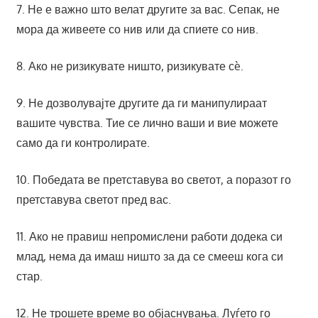
7. Не е важно што велат другите за вас. Сепак, не
мора да живеете со нив или да спиете со нив.
8. Ако не ризикувате ништо, ризикувате сè.
9. Не дозволувајте другите да ги манипулираат
вашите чувства. Тие се лично ваши и вие можете
само да ги контролирате.
10. Победата ве претставува во светот, а поразот го
претставува светот пред вас.
11. Ако не правиш непромислени работи додека си
млад, нема да имаш ништо за да се смееш кога си
стар.
12. Не трошете време во објаснувања. Луѓето го