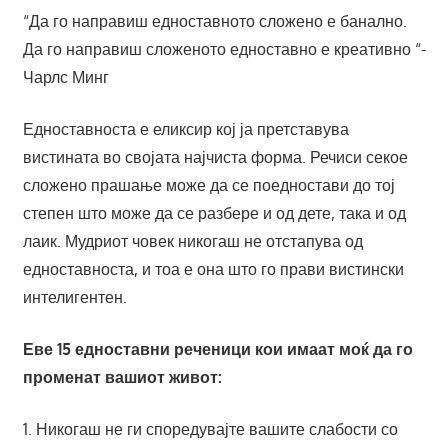
“Да го направиш едноставното сложено е банално.
Да го направиш сложеното едноставно е креативно “-
Чарлс Минг
Едноставноста е еликсир кој ја претставува
вистината во својата најчиста форма. Речиси секое
сложено прашање може да се поедностави до тој
степен што може да се разбере и од дете, така и од
лаик. Мудриот човек никогаш не отстапува од
едноставноста, и тоа е она што го прави вистински
интелигентен.
Еве 15 едноставни реченици кои имаат моќ да го
променат вашиот живот:
1. Никогаш не ги споредувајте вашите слабости со