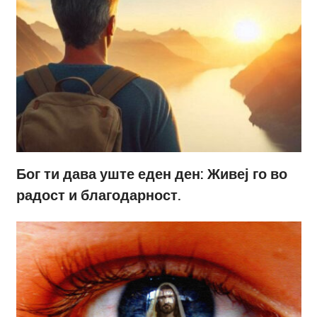
Бог ти дава уште еден ден: Живеј го во
радост и благодарност.