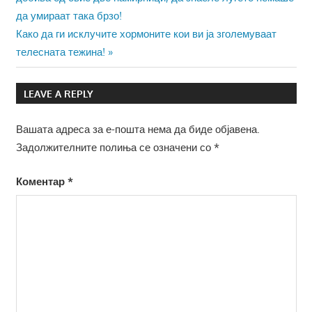
на
да умираат така брзо!
напис
Next
Како да ги исклучите хормоните кои ви ја зголемуваат
Post:
телесната тежина!
LEAVE A REPLY
Вашата адреса за е-пошта нема да биде објавена.
Задолжителните полиња се означени со
*
Коментар
*