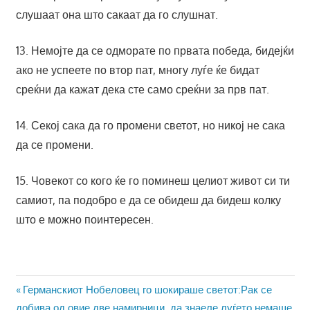
слушаат она што сакаат да го слушнат.
13. Немојте да се одморате по првата победа, бидејќи
ако не успеете по втор пат, многу луѓе ќе бидат
среќни да кажат дека сте само среќни за прв пат.
14. Секој сака да го промени светот, но никој не сака
да се промени.
15. Човекот со кого ќе го поминеш целиот живот си ти
самиот, па подобро е да се обидеш да бидеш колку
што е можно поинтересен.
Навигација
Previous
Германскиот Нобеловец го шокираше светот:Рак се
Post:
добива од овие две намирници, да знаеле луѓето немаше