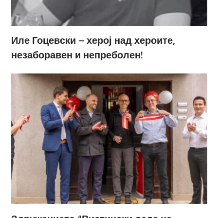
Иле Гоцевски – херој над хероите,
незаборавен и непреболен!