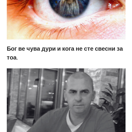
Бог ве чува дури и кога не сте свесни за
тоа.