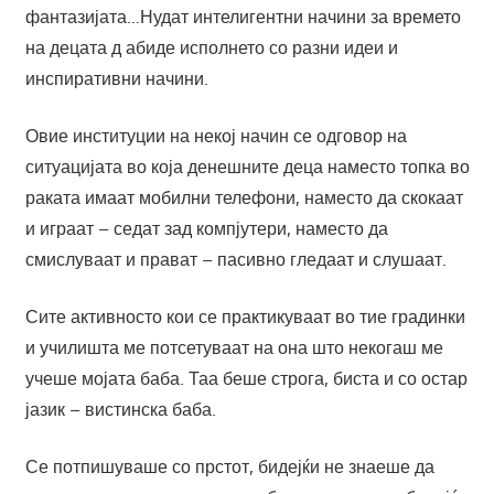
фантазијата…Нудат интелигентни начини за времето
на децата д абиде исполнето со разни идеи и
инспиративни начини.
Овие институции на некој начин се одговор на
ситуацијата во која денешните деца наместо топка во
раката имаат мобилни телефони, наместо да скокаат
и играат – седат зад компјутери, наместо да
смислуваат и прават – пасивно гледаат и слушаат.
Сите активносто кои се практикуваат во тие градинки
и училишта ме потсетуваат на она што некогаш ме
учеше мојата баба. Таа беше строга, биста и со остар
јазик – вистинска баба.
Се потпишуваше со прстот, бидејќи не знаеше да