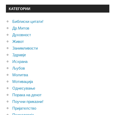
КАТЕГОРИИ
Библиски цитати!
Др.Митов
Духовност
Живот
Занимливости
Здравје
Исхрана
Љубов
Молитва
Мотивација
Однесување
Порака на денот
Поучни приказни!
Пријателство
Психологија