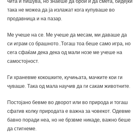
чита и пишува, но знаеше да брои и да смета, бидејќи
така не можеа да ја излажат кога купуваше во
продавница и на пазар.
Ме учеше на се. Ме учеше да месам, ми даваше да
си играм со брашното..Тогаш тоа беше само игра, но
сега сфаќам дека дека од мали нозе ме учеше на
самостојност.
Ги храневме кокошките, кучињата, мачките кои ги
чуваше. Така од мала научив да ги сакам животните.
Постојано бевме во дворот или во природа и тогаш
сфатив колку природата е важна за човекот. Одевме
бавно поради неа, но не брзвме никаде, важно беше
да стигнеме.