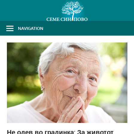
Skip
to
content
NAVIGATION
Не одев во градинка: За животот