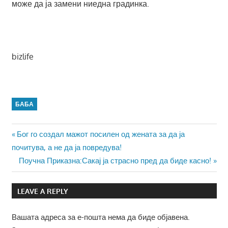
може да ја замени ниедна градинка.
bizlife
БАБА
Навигација
Previous
Бог го создал мажот посилен од жената за да ја
Post:
почитува, а не да ја повредува!
на
Next
Поучна Приказна:Сакај ја страсно пред да биде касно!
напис
Post:
LEAVE A REPLY
Вашата адреса за е-пошта нема да биде објавена.