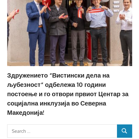
Здружението “Вистински дела на
љубезност“ одбележа 10 години
постоење и го отвори првиот Центар за
социјална инклузија во Северна
Македонија!
Search
SEARCH
for: