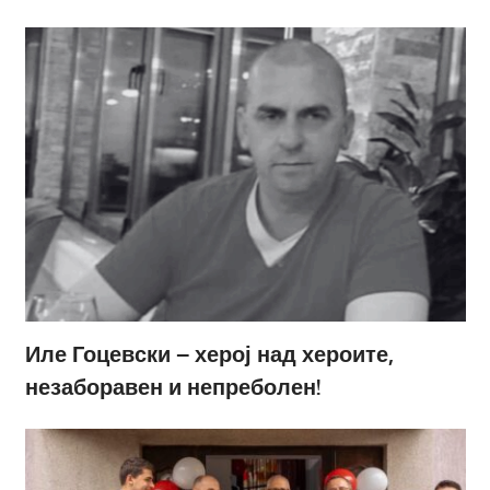
Иле Гоцевски – херој над хероите,
незаборавен и непреболен!