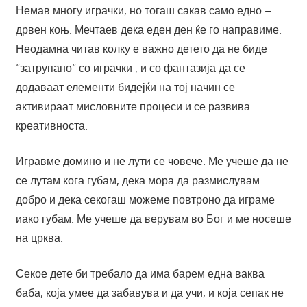
Немав многу играчки, но тогаш сакав само едно –
дрвен коњ. Мечтаев дека еден ден ќе го направиме.
Неодамна читав колку е важно детето да не биде
“затрупано“ со играчки , и со фантазија да се
додаваат елементи бидејќи на тој начин се
активираат мисловните процеси и се развива
креативноста.
Игравме домино и не лути се човече. Ме учеше да не
се лутам кога губам, дека мора да размислувам
добро и дека секогаш можеме повтроно да играме
иако губам. Ме учеше да верувам во Бог и ме носеше
на црква.
Секое дете би требало да има барем една ваква
баба, која умее да забавува и да учи, и која сепак не