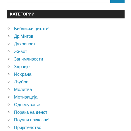
for:
КАТЕГОРИИ
Библиски цитати!
Др.Митов
Духовност
Живот
Занимливости
Здравје
Исхрана
Љубов
Молитва
Мотивација
Однесување
Порака на денот
Поучни приказни!
Пријателство