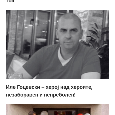
тоа.
Иле Гоцевски – херој над хероите,
незаборавен и непреболен!