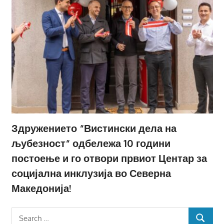
Здружението “Вистински дела на
љубезност“ одбележа 10 години
постоење и го отвори првиот Центар за
социјална инклузија во Северна
Македонија!
Search
SEARCH