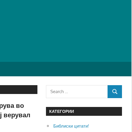
Search
SEARCH
for:
ерува во
КАТЕГОРИИ
ој верувал
Библиски цитати!