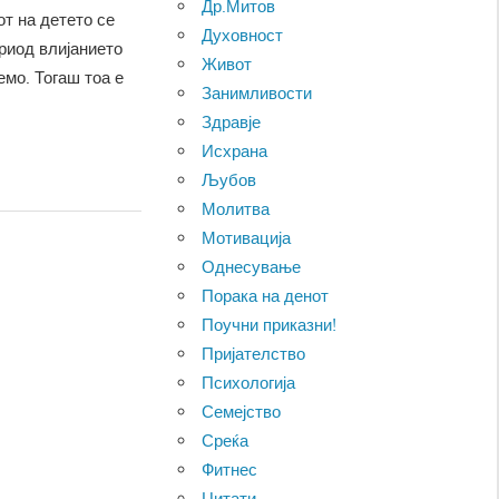
Др.Митов
т на детето се
Духовност
ериод влијанието
Живот
емо. Тогаш тоа е
Занимливости
Здравје
Исхрана
Љубов
Молитва
Мотивација
Однесување
Порака на денот
Поучни приказни!
Пријателство
Психологија
Семејство
Среќа
Фитнес
Цитати