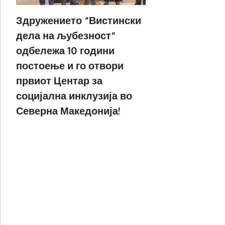
Здружението “Вистински
дела на љубезност“
одбележа 10 години
постоење и го отвори
првиот Центар за
социјална инклузија во
Северна Македонија!