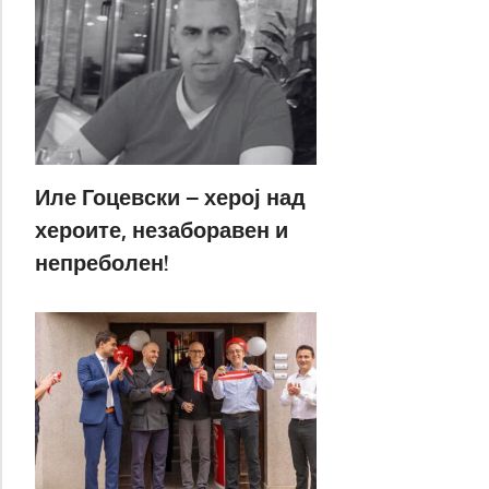
Иле Гоцевски – херој над
хероите, незаборавен и
непреболен!