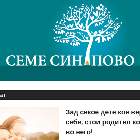
ЕЛ
Зад секое дете кое в
себе, стои родител к
во него!