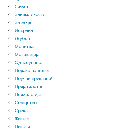
Живот
Занимливости
Здравје
Исхрана
Љубов
Молитва
Мотивација
Однесување
Порака на денот
Поучни приказни!
Пријателство
Психологија
Семејство
Среќа
Фитнес
Цитати