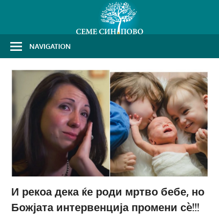
Skip
to
content
NAVIGATION
И рекоа дека ќе роди мртво бебе, но
Божјата интервенција промени сè!!!