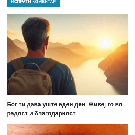
Бог ти дава уште еден ден: Живеј го во
радост и благодарност.