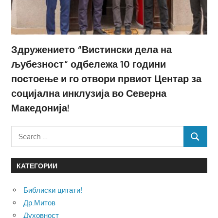
Здружението “Вистински дела на
љубезност“ одбележа 10 години
постоење и го отвори првиот Центар за
социјална инклузија во Северна
Македонија!
Search
SEARCH
for:
КАТЕГОРИИ
Библиски цитати!
Др.Митов
Духовност