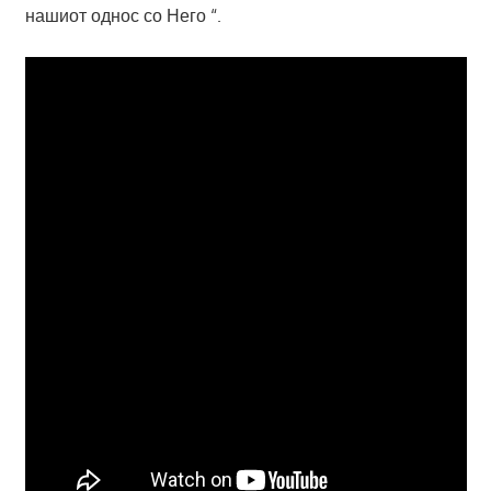
нашиот однос со Него “.