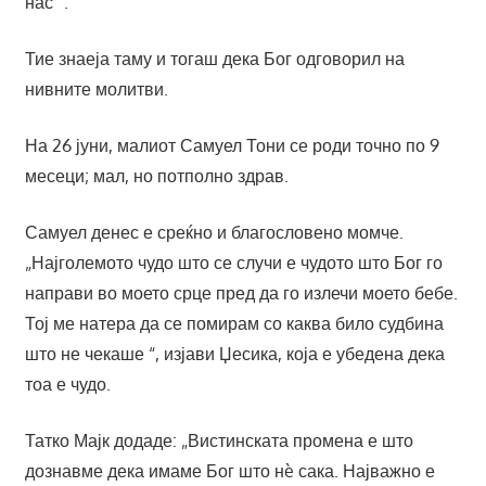
нас “.
Тие знаеја таму и тогаш дека Бог одговорил на
нивните молитви.
На 26 јуни, малиот Самуел Тони се роди точно по 9
месеци; мал, но потполно здрав.
Самуел денес е среќно и благословено момче.
„Најголемото чудо што се случи е чудото што Бог го
направи во моето срце пред да го излечи моето бебе.
Тој ме натера да се помирам со каква било судбина
што не чекаше “, изјави Џесика, која е убедена дека
тоа е чудо.
Татко Мајк додаде: „Вистинската промена е што
дознавме дека имаме Бог што нè сака. Најважно е