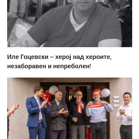
Иле Гоцевски – херој над хероите,
незаборавен и непреболен!