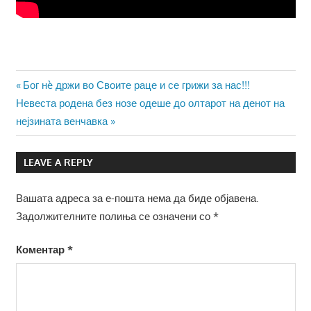
Навигација
Previous
Бог нè држи во Своите раце и се грижи за нас!!!
Next
Post:
Невеста родена без нозе одеше до олтарот на денот на
на
Post:
нејзината венчавка
напис
LEAVE A REPLY
Вашата адреса за е-пошта нема да биде објавена.
Задолжителните полиња се означени со
*
Коментар
*