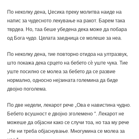
По неколку дена, Џесика преку молитва наиде на
напис за чудесното лекување на ракот. Барем така
тврдеа. Но, таа беше убедена дека може да побара
од Бога чудо. Целата заедница се молеше за неа.
По неколку дена, тие повторно отидоа на ултразвук,
што покажа дека срцето на бебето сè уште чука. Тие
уште посилно се молеа за бебето да се развие
нормално, односно нејзината големина да биде
двојно поголема.
По две недели, лекарот рече „Ова е навистина чудно.
Бебето всушност е двојно зголемено “. Лекарот не
можеше да објасни како се случи тоа, но таа му рече
„Не ни треба објаснување. Многумина се молеа за