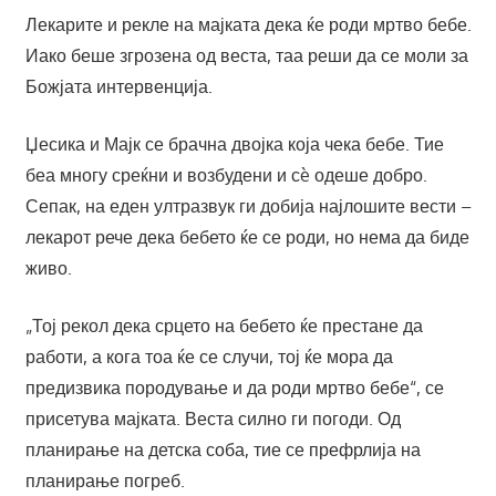
Лекарите и рекле на мајката дека ќе роди мртво бебе.
Иако беше згрозена од веста, таа реши да се моли за
Божјата интервенција.
Џесика и Мајк се брачна двојка која чека бебе. Тие
беа многу среќни и возбудени и сè одеше добро.
Сепак, на еден ултразвук ги добија најлошите вести –
лекарот рече дека бебето ќе се роди, но нема да биде
живо.
„Тој рекол дека срцето на бебето ќе престане да
работи, а кога тоа ќе се случи, тој ќе мора да
предизвика породување и да роди мртво бебе“, се
присетува мајката. Веста силно ги погоди. Од
планирање на детска соба, тие се префрлија на
планирање погреб.