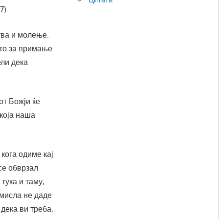
7).
тва и молење.
што за примање
ели дека
от Божји ќе
екоја наша
кога одиме кај
се обврзал
тука и таму,
омисла не даде
 дека ви треба,