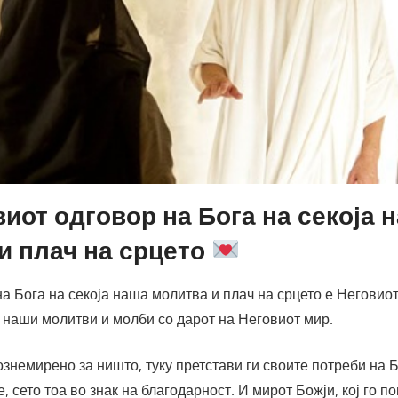
виот одговор на Бога на секоја 
и плач на срцето
а Бога на секоја наша молитва и плач на срцето е Неговиот
 наши молитви и молби со дарот на Неговиот мир.
ознемирено за ништо, туку претстави ги своите потреби на Б
 сето тоа во знак на благодарност. И мирот Божји, кој го п