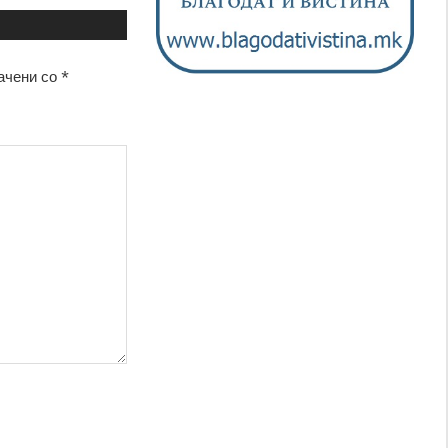
ачени со
*