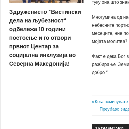
туку она што зна
Здружението “Вистински
Многумина од нас
дела на љубезност“
небесните порти;
одбележа 10 години
месеците, ние п
постоење и го отвори
мојата молитва? 
првиот Центар за
социјална инклузија во
Факт е дека Бог 
Северна Македонија!
разбирање. Земи 
добро “.
Навигаци
Previous
Кога поминувате 
Post:
Next
Преубаво виде
на
Post:
напис
2 КОМЕНТАРИ