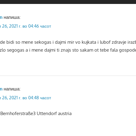
n
напиша:
и 26, 2021 г. во 04:46 часот
 bidi so mene sekogas i dajmi mir vo kujkata i lubof zdravje irazb
zlo segogas a i mene dajmi ti znajs sto sakam ot tebe fala gospo
n
напиша:
и 26, 2021 г. во 04:48 часот
 Bernhoferstraße3 Uttendorf austria