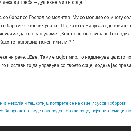
м дека ви треба – душевен мир и срце. ”
 се борат со Господ во молитва. Му се молиме со многу со
 го бараме секое ветување. Но, како одминуваат деновите,
очнуваме да се прашуваме: „Зошто не ме слушаш, Господи? 
Како те направив тажен или лут? “
веќе ни рече: „Еве! Таму е мојот мир; го надминува целото ч
го и остави го да управува со твоето срце, додека јас права
ја
низ неволја и тешкотија, потпрете се на овие Исусови зборови
о:За прв пат го зеде новороденчето во раце, нејзините емоции ќ