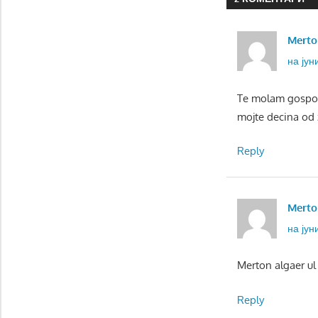
Merto
на јун
Te molam gospode
mojte decina od 
Reply
Merto
на јун
Merton algaer ul
Reply