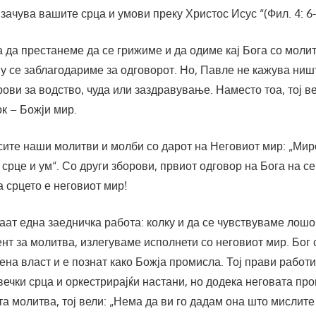
 зачува вашите срца и умови преку Христос Исус “(Фил. 4: 6-
 да престанеме да се грижиме и да одиме кај Бога со моли
у се заблагодариме за одговорот. Но, Павле не кажува ни
ови за водство, чуда или заздравување. Наместо тоа, тој в
к – Божји мир.
сите наши молитви и молби со дарот на Неговиот мир: „Мир
 срце и ум“. Со други зборови, првиот одговор на Бога на с
а срцето е неговиот мир!
ат една заедничка работа: колку и да се чувствуваме лошо 
нт за молитва, излегуваме исполнети со неговиот мир. Бог 
ена власт и е познат како Божја промисла. Тој прави работи 
вечки срца и оркестрирајќи настани, но додека неговата пр
а молитва, тој вели: „Нема да ви го дадам она што мислите