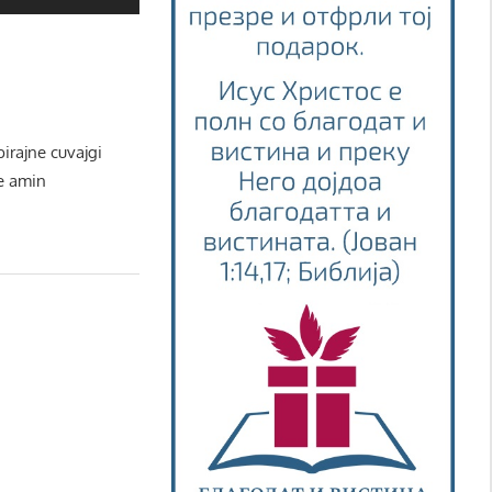
irajne cuvajgi
de amin