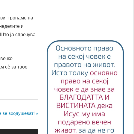
лзи; тропаме на
 неделите и
Што ја спречува
овечко
м сè за твое
е ве воодушеват!