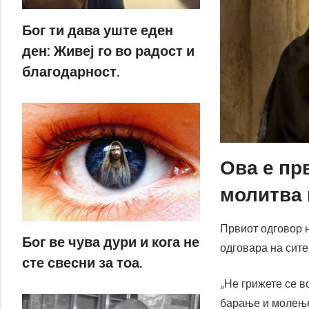
Бог ти дава уште еден
ден: Живеј го во радост и
благодарност.
Ова е пр
молитва 
Првиот одговор н
Бог ве чува дури и кога не
одговара на сите
сте свесни за тоа.
„Не грижете се в
барање и молење,