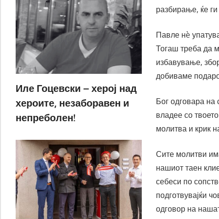
разбирање, ќе ги
Павле нè упатува
Тогаш треба да м
избавување, збор
добиваме подаро
Иле Гоцевски – херој над
Бог одговара на 
хероите, незаборавен и
владее со твоето
непреболен!
молитва и крик н
Сите молитви има
нашиот таен клие
себеси по сопств
подготвувајќи чо
одговор на нашат