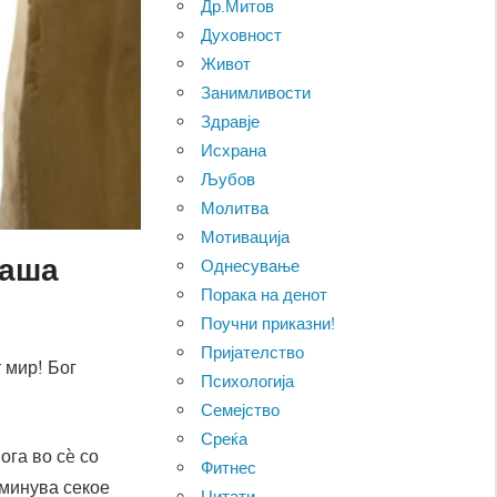
Др.Митов
Духовност
Живот
Занимливости
Здравје
Исхрана
Љубов
Молитва
Мотивација
наша
Однесување
Порака на денот
Поучни приказни!
Пријателство
 мир! Бог
Психологија
Семејство
Среќа
ога во сè со
Фитнес
оминува секое
Цитати