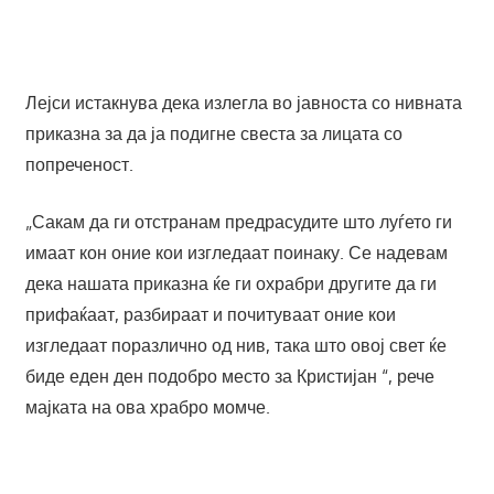
Лејси истакнува дека излегла во јавноста со нивната
приказна за да ја подигне свеста за лицата со
попреченост.
„Сакам да ги отстранам предрасудите што луѓето ги
имаат кон оние кои изгледаат поинаку. Се надевам
дека нашата приказна ќе ги охрабри другите да ги
прифаќаат, разбираат и почитуваат оние кои
изгледаат поразлично од нив, така што овој свет ќе
биде еден ден подобро место за Кристијан “, рече
мајката на ова храбро момче.