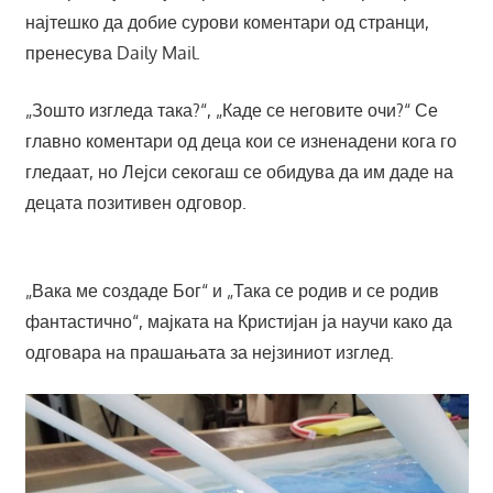
најтешко да добие сурови коментари од странци,
пренесува Daily Mail.
„Зошто изгледа така?“, „Каде се неговите очи?“ Се
главно коментари од деца кои се изненадени кога го
гледаат, но Лејси секогаш се обидува да им даде на
децата позитивен одговор.
„Вака ме создаде Бог“ и „Така се родив и се родив
фантастично“, мајката на Кристијан ја научи како да
одговара на прашањата за нејзиниот изглед.