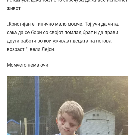
живот.
„Кристијан е типично мало момче. Тој учи да чита,
сака да се бори со својот помлад брат и да прави
други работи во кои уживаат децата на негова
возраст “, вели Лејси.
Момчето нема очи