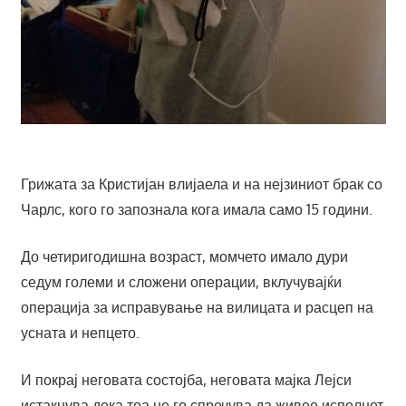
Грижата за Кристијан влијаела и на нејзиниот брак со
Чарлс, кого го запознала кога имала само 15 години.
До четиригодишна возраст, момчето имало дури
седум големи и сложени операции, вклучувајќи
операција за исправување на вилицата и расцеп на
усната и непцето.
И покрај неговата состојба, неговата мајка Лејси
истакнува дека тоа не го спречува да живее исполнет