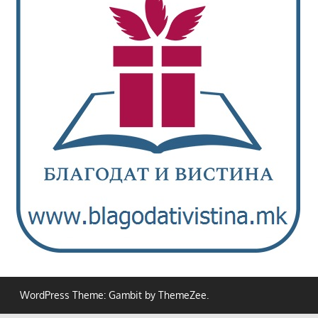
WordPress Theme: Gambit by ThemeZee.