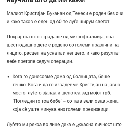
Малиот Кристијан Буканан од Тенеси е роден без очи
и како таков е еден од 60-те луѓе ширум светот.
Покрај тоа што страдаше од микрофталмија, ова
шестгодишно дете е родено со големи празнини на
лицето, расцеп на усната и непцето, и како резултат
веќе претрпе седум операции.
Кога го донесовме дома од болницата, беше
тешко. Кога и да го извадевме Кристијан на јавно
место, луѓето зјапаа и шепотеа зад мојот грб:
‘Погледни го тоа бебе’ – со тага вели оваа жена,
која сè уште минува низ големи предизвици.
Луѓето ми рекоа во лице дека е „ужасна личност што