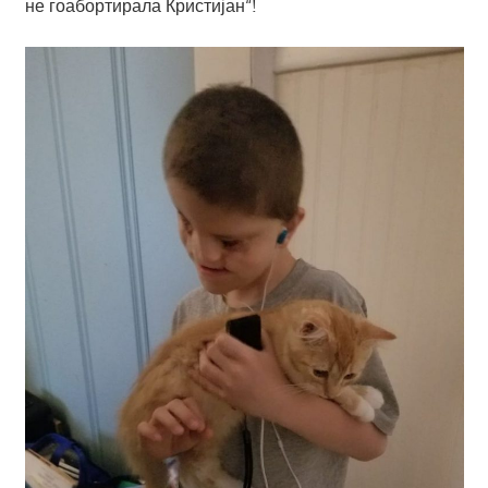
не гоабортирала Кристијан“!