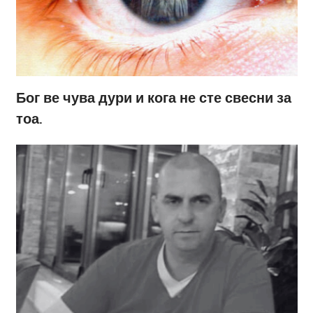
Бог ве чува дури и кога не сте свесни за
тоа.