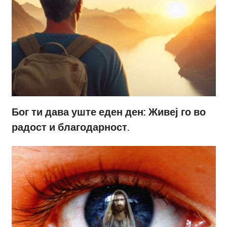
Бог ти дава уште еден ден: Живеј го во
радост и благодарност.