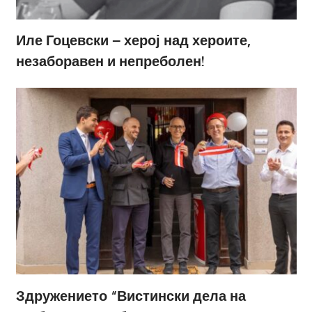
Иле Гоцевски – херој над хероите,
незаборавен и непреболен!
Здружението “Вистински дела на