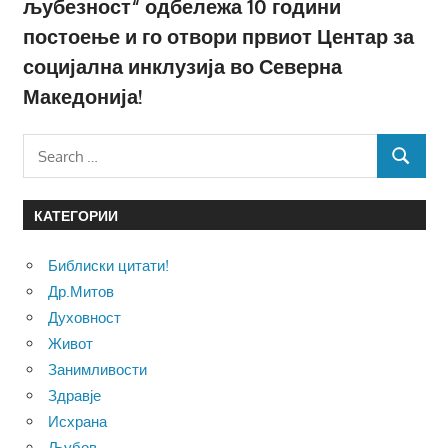
љубезност“ одбележа 10 години
постоење и го отвори првиот Центар за
социјална инклузија во Северна
Македонија!
Search
SEARCH
for:
КАТЕГОРИИ
Библиски цитати!
Др.Митов
Духовност
Живот
Занимливости
Здравје
Исхрана
Љубов