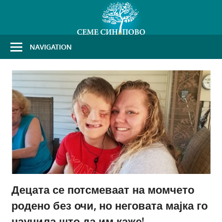
Skip
to
content
NAVIGATION
Децата се потсмеваат на момчето
родено без очи, но неговата мајка го
научила што да им каже!