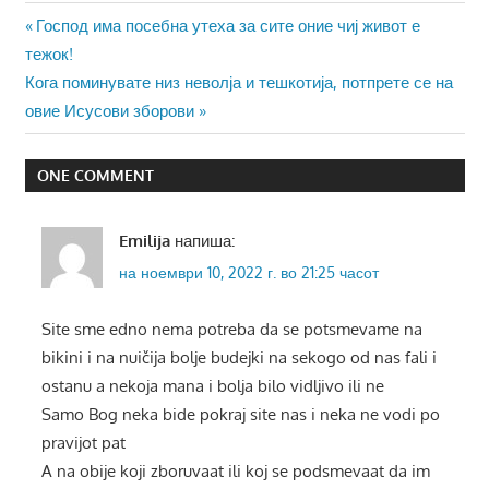
Навигација
Previous
Господ има посебна утеха за сите оние чиј живот е
Post:
тежок!
на
Next
Кога поминувате низ неволја и тешкотија, потпрете се на
напис
Post:
овие Исусови зборови
ONE COMMENT
Emilija
напиша:
на ноември 10, 2022 г. во 21:25 часот
Site sme edno nema potreba da se potsmevame na
bikini i na nuičija bolje budejki na sekogo od nas fali i
ostanu a nekoja mana i bolja bilo vidljivo ili ne
Samo Bog neka bide pokraj site nas i neka ne vodi po
pravijot pat
A na obije koji zboruvaat ili koj se podsmevaat da im