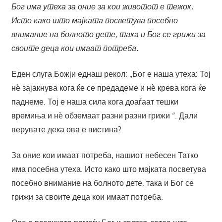
Бог има утеха за оние за кои животот е тежок.
Исто како што мајката посветува посебно
внимание на болното дете, така и Бог се грижи за
своите деца кои имаат потреба.
Еден слуга Божји еднаш рекол: „Бог е наша утеха: Тој
нè зајакнува кога ќе се предадеме и нè крева кога ќе
паднеме. Тој е наша сила кога доаѓаат тешки
времиња и нè обземаат разни разни грижи “. Дали
верувате дека ова е вистина?
За оние кои имаат потреба, нашиот небесен Татко
има посебна утеха. Исто како што мајката посветува
посебно внимание на болното дете, така и Бог се
грижи за своите деца кои имаат потреба.