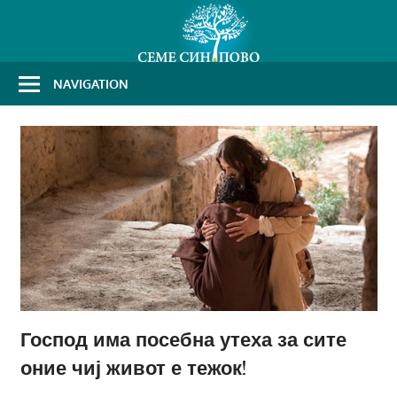
Skip
to
content
NAVIGATION
Господ има посебна утеха за сите
оние чиј живот е тежок!