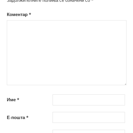
Задолжителните полиња се означени со
*
Коментар
*
Име
*
Е-пошта
*