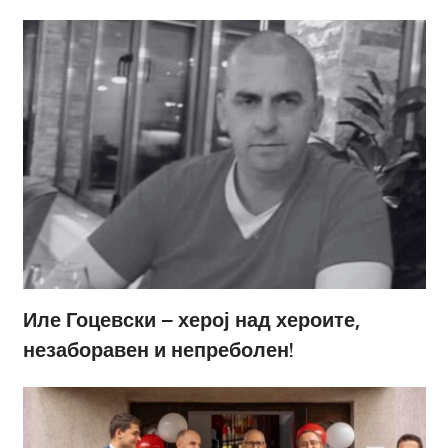
Иле Гоцевски – херој над хероите,
незаборавен и непреболен!