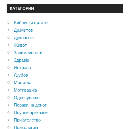
КАТЕГОРИИ
Библиски цитати!
Др.Митов
Духовност
Живот
Занимливости
Здравје
Исхрана
Љубов
Молитва
Мотивација
Однесување
Порака на денот
Поучни приказни!
Пријателство
Психологија