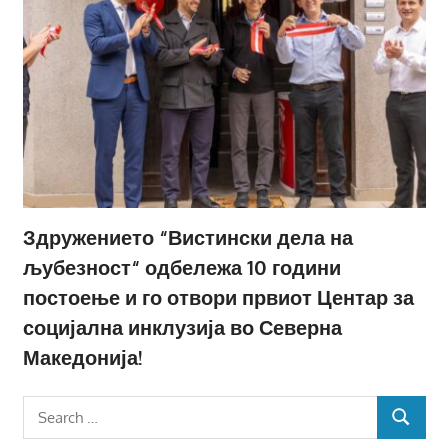
Здружението “Вистински дела на
љубезност“ одбележа 10 години
постоење и го отвори првиот Центар за
социјална инклузија во Северна
Македонија!
Search
SEARCH
for: