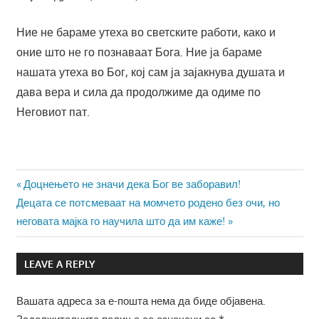
Ние не бараме утеха во светските работи, како и
оние што не го познаваат Бога. Ние ја бараме
нашата утеха во Бог, кој сам ја зајакнува душата и
дава вера и сила да продолжиме да одиме по
Неговиот пат.
Навигација
Previous
Доцнењето не значи дека Бог ве заборавил!
Next
Post:
Децата се потсмеваат на момчето родено без очи, но
на
Post:
неговата мајка го научила што да им каже!
напис
LEAVE A REPLY
Вашата адреса за е-пошта нема да биде објавена.