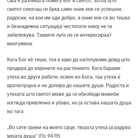
Ова е разликата помеѓу Бог и светот, затоа што
светот секогаш ги брка само оние кои се успешни,
радосни, на кои им оди добро, а оние кои се во тешка
и безнадежна ситуација честопати никој не ги
забележува. Таквите луѓе не ги интересираат
многумина.
Кога Бог нè теши, тоа е како да натопуваме дожд што
продира до корените на растението. Кога бараме
утеха во други работи, освен во Бога, таа утеха е
краткотрајна и не допира до нашите души. Радоста и
утехата што светот може да ги обезбеди можеби
изгледа привлечно и убаво, но ја остава нашата душа
во тага.
„Во сите грижи на моето срце, твојата утеха ја радува
мојата душа“ (Пс 94:19).