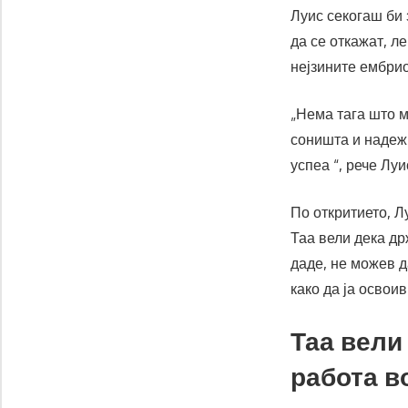
Луис секогаш би 
да се откажат, л
нејзините ембри
„Нема тага што м
соништа и надежи
успеа “, рече Луи
По откритието, Л
Таа вели дека др
даде, не можев д
како да ја освоив
Таа вели
работа во