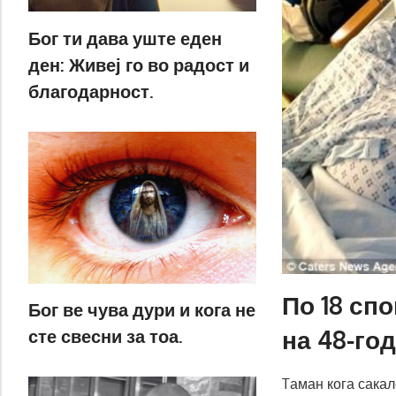
Бог ти дава уште еден
ден: Живеј го во радост и
благодарност.
По 18 сп
Бог ве чува дури и кога не
на 48-го
сте свесни за тоа.
Tаман кога сакал