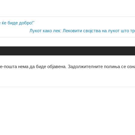
ја
è ќе биде добро!”
Next
Лукот како лек: Лековити својства на лукот што тр
Post:
е-пошта нема да биде објавена.
Задолжителните полиња се озн