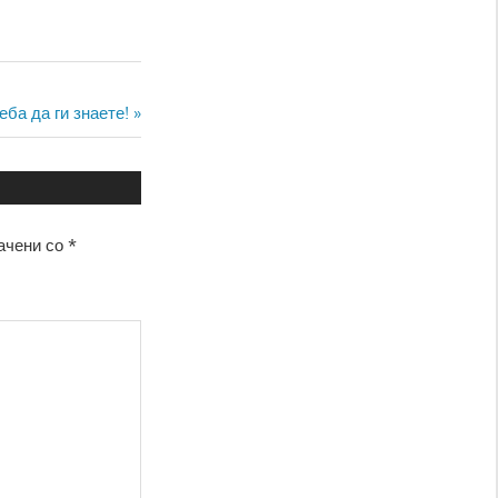
еба да ги знаете!
ачени со
*