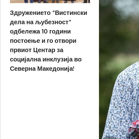
Здружението “Вистински
дела на љубезност“
одбележа 10 години
постоење и го отвори
првиот Центар за
социјална инклузија во
Северна Македонија!