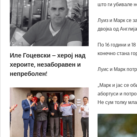
што ги убивале н
Луиз и Марк се з
двојка од Англиј
По 16 години и 18
конечно стана го
Иле Гоцевски – херој над
хероите, незаборавен и
Луис и Марк пот
непреболен!
„Марк и јас се о
абортуси и потро
Не сум толку мла