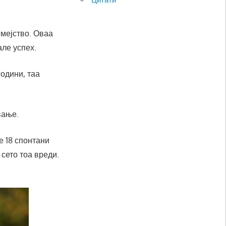
емејство. Оваа
але успех.
години, таа
вање.
е 18 спонтани
 сето тоа вреди.