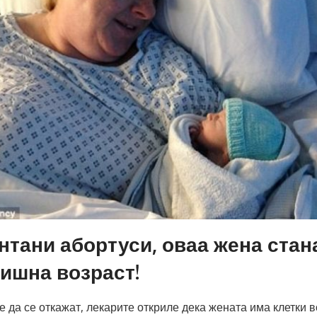
онтани абортуси, оваа жена стан
дишна возраст!
е да се откажат, лекарите откриле дека жената има клетки в