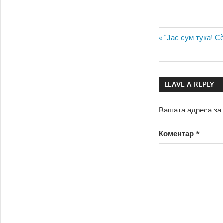
Навигаци
Previous
“Јас сум тука! С
Post:
на
напис
LEAVE A REPLY
Вашата адреса за 
Коментар
*