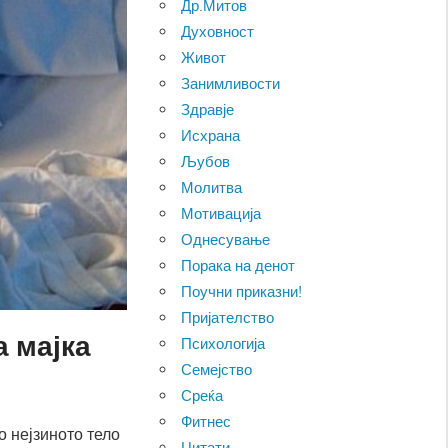
Др.Митов
Духовност
Живот
Занимливости
Здравје
Исхрана
Љубов
Молитва
Мотивација
Однесување
Порака на денот
Поучни приказни!
Пријателство
а мајка
Психологија
Семејство
Среќа
Фитнес
о нејзиното тело
Цитати