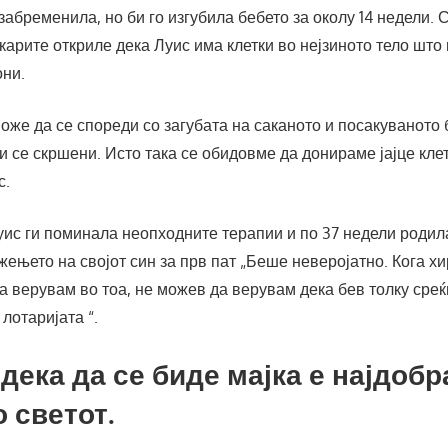
забременила, но би го изгубила бебето за околу 14 недели. 
екарите откриле дека Луис има клетки во нејзиното тело што
они.
оже да се спореди со загубата на саканото и посакуваното 
 се скршени. Исто така се обидовме да донираме јајце клетк
с.
уис ги поминала неопходните терапии и по 37 недели родила
жењето на својот син за прв пат „Беше неверојатно. Кога хи
а верувам во тоа, не можев да верувам дека бев толку среќ
 лотаријата “.
 дека да се биде мајка е најдобр
 светот.