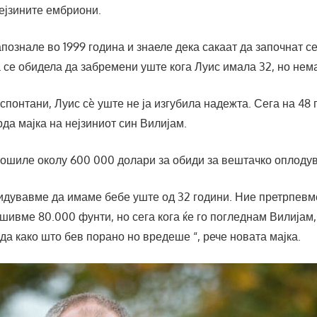
ејзините ембриони.
апознале во 1999 година и знаеле дека сакаат да започнат с
а се обидела да забремени уште кога Луис имала 32, но нем
 спонтани, Луис сè уште не ја изгубила надежта. Сега на 48 
рда мајка на нејзиниот син Вилијам.
рошиле околу 600 000 долари за обиди за вештачко оплоду
бидувавме да имаме бебе уште од 32 години. Ние претрпевм
шивме 80.000 фунти, но сега кога ќе го погледнам Вилијам,
да како што бев порано но вредеше “, рече новата мајка.