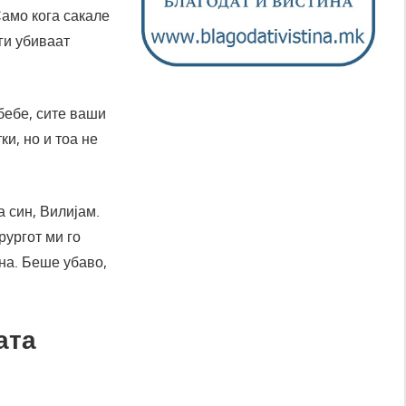
Само кога сакале
 ги убиваат
бебе, сите ваши
и, но и тоа не
 син, Вилијам.
рургот ми го
на. Беше убаво,
ата