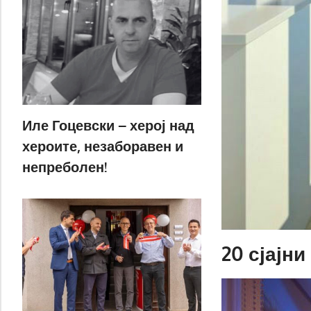
Иле Гоцевски – херој над
хероите, незаборавен и
непреболен!
20 сјајни