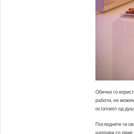
Обично го корис
работи, но можем
остатокот од душ
Погледнете ги ов
направи со овие 