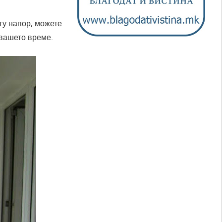
гу напор, можете
 вашето време.