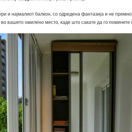
ури и најмалиот балкон, со одредена фантазија и не премно
 во вашето омилено место, каде што сакате да го поминете