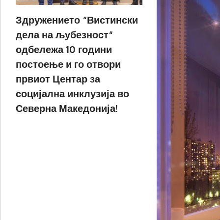
Здружението “Вистински
дела на љубезност“
одбележа 10 години
постоење и го отвори
првиот Центар за
социјална инклузија во
Северна Македонија!