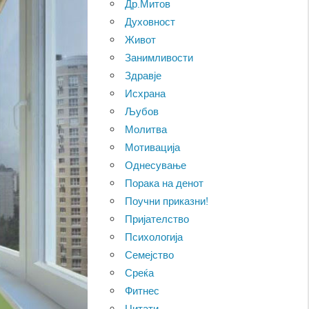
Др.Митов
Духовност
Живот
Занимливости
Здравје
Исхрана
Љубов
Молитва
Мотивација
Однесување
Порака на денот
Поучни приказни!
Пријателство
Психологија
Семејство
Среќа
Фитнес
Цитати