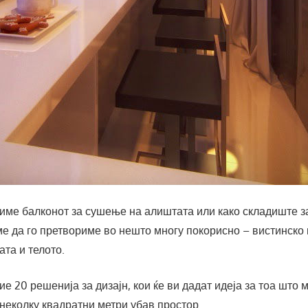
тиме балконот за сушење на алиштата или како складиште з
е да го претвориме во нешто многу покорисно – вистинско 
ата и телото.
ие 20 решенија за дизајн, кои ќе ви дадат идеја за тоа што 
неколку квадратни метри убав простор.