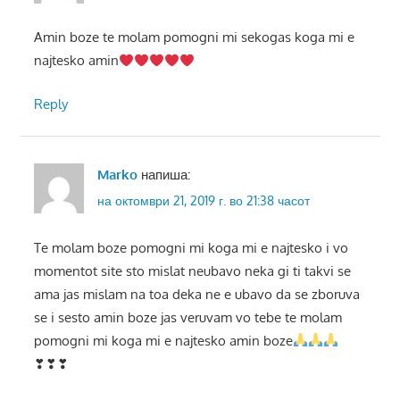
Amin boze te molam pomogni mi sekogas koga mi e
najtesko amin
Reply
Marko
напиша:
на октомври 21, 2019 г. во 21:38 часот
Te molam boze pomogni mi koga mi e najtesko i vo
momentot site sto mislat neubavo neka gi ti takvi se
ama jas mislam na toa deka ne e ubavo da se zboruva
se i sesto amin boze jas veruvam vo tebe te molam
pomogni mi koga mi e najtesko amin boze
❣❣❣