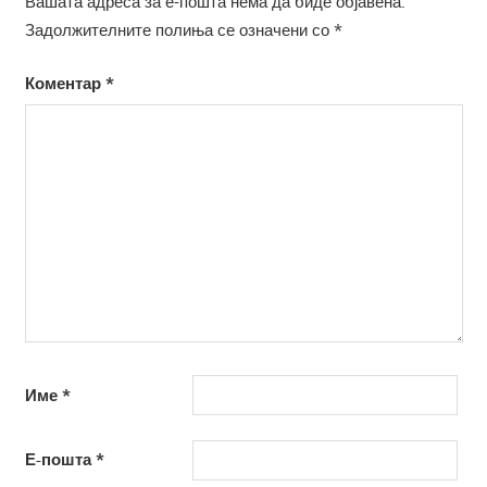
Вашата адреса за е-пошта нема да биде објавена.
Задолжителните полиња се означени со
*
Коментар
*
Име
*
Е-пошта
*