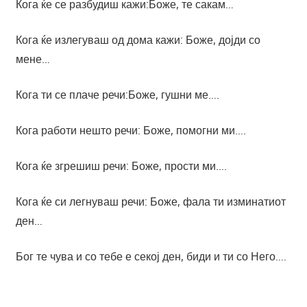
Кога ќе се разбудиш кажи:Боже, те сакам…
Кога ќе излегуваш од дома кажи: Боже, дојди со
мене…
Кога ти се плаче речи:Боже, гушни ме….
Кога работи нешто речи: Боже, помогни ми….
Кога ќе згрешиш речи: Боже, прости ми….
Кога ќе си легнуваш речи: Боже, фала ти изминатиот
ден…
Бог те чува и со тебе е секој ден, биди и ти со Него….