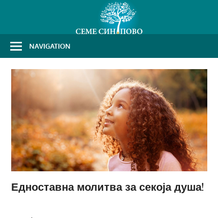
Skip
to
content
NAVIGATION
Едноставна молитва за секоја душа!