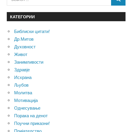
SEARCH
for:
КАТЕГОРИИ
Библиски цитати!
Др.Митов
Духовност
Живот
Занимливости
Здравје
Исхрана
Љубов
Молитва
Мотивација
Однесување
Порака на денот
Поучни приказни!
Пријателство