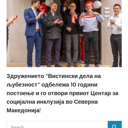
Здружението “Вистински дела на
љубезност“ одбележа 10 години
постоење и го отвори првиот Центар за
социјална инклузија во Северна
Македонија!
Search