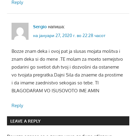
Reply
Sergio
напиша:
на јануари 27, 2020 г. во 22:28 часот
Bozze znam deka i ovoj pat ja slusas mojata molitva i
znam deka si do mene .TE molam za moeto semejstvo
podarini go svetiot duh tvoj i dozvolini da ostaneme
vo tvojata pregratka.Dajni Sila da znaeme da prostime
i da imame zaednistvo sekogas so tebe. TI
BLAGODARAM VO ISUSOVOTO IME AMIN
Reply
LEAVE A REPLY