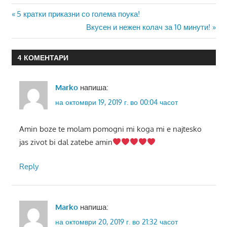
Навигација
Previous
5 кратки приказни со голема поука!
Post:
Next
Вкусен и нежен колач за 10 минути!
на
Post:
напис
4 КОМЕНТАРИ
Marko
напиша:
на октомври 19, 2019 г. во 00:04 часот
Amin boze te molam pomogni mi koga mi e najtesko
jas zivot bi dal zatebe amin
Reply
Marko
напиша:
на октомври 20, 2019 г. во 21:32 часот