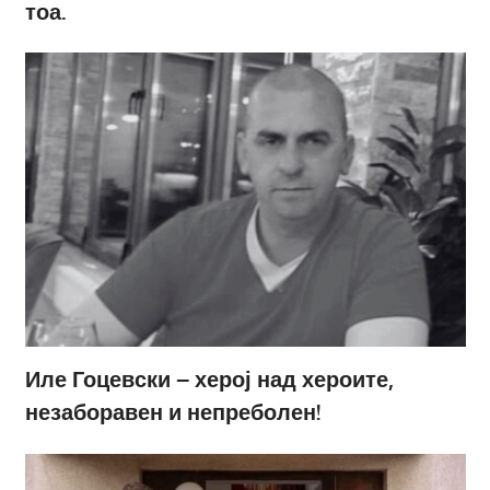
тоа.
Иле Гоцевски – херој над хероите,
незаборавен и непреболен!