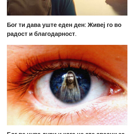
Бог ти дава уште еден ден: Живеј го во
радост и благодарност.