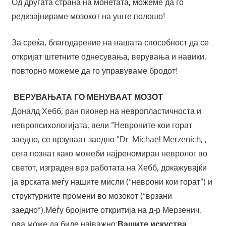
Од другата страна на монетата, можеме да го
редизајнираме мозокот на уште полошо!
За среќа, благодарение на нашата способност да се
откријат штетните однесувања, верувања и навики,
повторно можеме да го управуваме бродот!
ВЕРУВАЊАТА ГО МЕНУВААТ МОЗОТ
Доналд Хебб, ран пионер на невропластичноста и
невропсихологијата, вели:”Невроните кои горат
заедно, се врзуваат заедно.”Dr. Michael Merzenich, ,
сега познат како можеби најреномиран невролог во
светот, изграден врз работата на Хебб, докажувајќи
ја врската меѓу нашите мисли (“неврони кои горат”) и
структурните промени во мозокот (“врзани
заедно”).Меѓу бројните откритија на д-р Мерзенич,
ова може да биде најважно:
Вашите искуства,