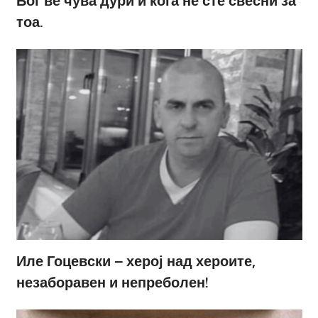
Бог ве чува дури и кога не сте свесни за
тоа.
Иле Гоцевски – херој над хероите,
незаборавен и непреболен!