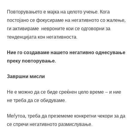
Повторувањето е мајка на целото учење. Кога
постојано се фокусираме на негативното со жалење,
ги активираме невроните кои се одговорни за
тенденцијата кон негативноста.
Ние го создаваме нашето негативно однесување
преку повторување.
Завршни мисли
Не е можно да се биде среќнен цело време – и ние
не треба да се обидуваме.
Меѓутоа, треба да преземеме конкретни чекори за да
се спречи негативното размислување.