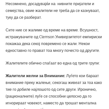
Несомнено, досадувајќи на нивните пријатели и
семејства, овие жалители не треба да се казнуваат,
туку да се разберат.
Сите ние се жалиме од време на време. Всушност,
истражувачите од Clemson Универзитетот емпириски
покажаа дека секој повремено се жали. Некои
едноставно го прават тоа многу почесто од другите.
Жалителите обично спаѓаат во една од трите групи:
Жалители желни за Внимание:
Луѓето кои бараат
внимание преку жалење; секогаш живеат за тоа како
тие го добиле најлошото од сите други. Иронично,
(рационалните) луѓе се способни целосно да го
игнорираат човекот, наместо да трошат ментална