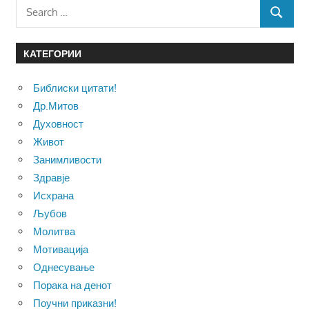
Search
SEARCH
for:
КАТЕГОРИИ
Библиски цитати!
Др.Митов
Духовност
Живот
Занимливости
Здравје
Исхрана
Љубов
Молитва
Мотивација
Однесување
Порака на денот
Поучни приказни!