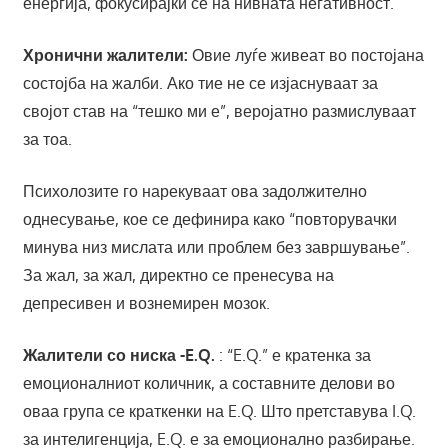
енергија, фокусирајќи се на нивната негативност.
Хронични жалители:
Овие луѓе живеат во постојана
состојба на жалби. Ако тие не се изјаснуваат за
својот став на “тешко ми е”, веројатно размислуваат
за тоа.
Психолозите го нарекуваат ова задолжително
однесување, кое се дефинира како “повторувачки
минува низ мислата или проблем без завршување”.
За жал, за жал, директно се пренесува на
депресивен и вознемирен мозок.
Жалители со ниска -E.Q.
: “E.Q.” е кратенка за
емоционалниот количник, а составните делови во
оваа група се краткенки на E.Q. Што претставува I.Q.
за интелигенција, E.Q. е за емоционално разбирање.