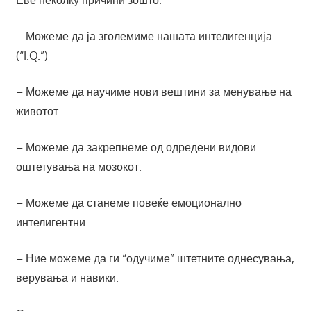
Еве неколку причини зошто:
– Можеме да ја зголемиме нашата интелигенција
(“I.Q.”)
– Можеме да научиме нови вештини за менување на
животот.
– Можеме да закрепнеме од одредени видови
оштетувања на мозокот.
– Можеме да станеме повеќе емоционално
интелигентни.
– Ние можеме да ги “одучиме” штетните однесувања,
верувања и навики.