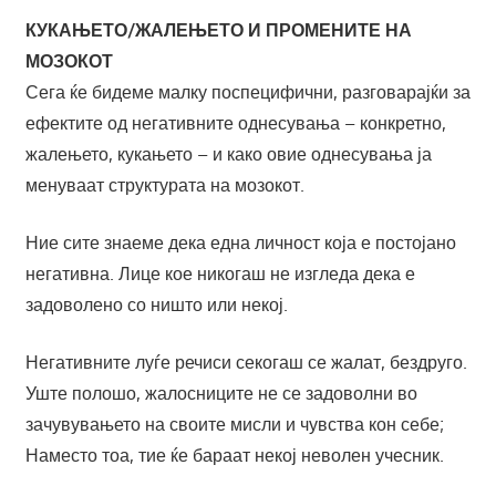
КУКАЊЕТО/ЖАЛЕЊЕТО И ПРОМЕНИТЕ НА
МОЗОКОТ
Сега ќе бидеме малку поспецифични, разговарајќи за
ефектите од негативните однесувања – конкретно,
жалењето, кукањето – и како овие однесувања ја
менуваат структурата на мозокот.
Ние сите знаеме дека една личност која е постојано
негативна. Лице кое никогаш не изгледа дека е
задоволено со ништо или некој.
Негативните луѓе речиси секогаш се жалат, бездруго.
Уште полошо, жалосниците не се задоволни во
зачувувањето на своите мисли и чувства кон себе;
Наместо тоа, тие ќе бараат некој неволен учесник.