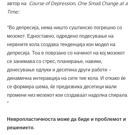
автор на
Course of Depression, One Small Change at a
Time:
:
“Во депресија, нема ништо суштинско погрешно со
мозокот. Едноставно, одредено подесување на
нервните кола создава тенденција кон модел на
депресија. Тоа е поврзано со начинот на кој мозокот
се занимава со стрес, планирање, навики,
донесување одлуки и десетина други работи –
динамична интеракција на сите тие кола. И откако ќе
се формира шема, ќе предизвика десетици мали
промени низ мозокот кои создаваат надолна спирала.
”
Невропластичноста може да биде и проблемот и
решението.