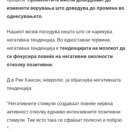
изменети верувања што доведува до промена во
однесувањето.
Нашиот мозок поседува нешто што се нарекува
негативна тенденција. Во едноставни термини,
негативна тенденција е
тенденцијата на мозокот да
се фокусира повеќе на негативни околности
отколку позитивни.
Д-р Рик Хансон, невроло
г, ја објаснува негативната
тенденција:
“Негативните стимули создаваат повеќе нервна
активност отколку еднакво интензивните позитивни
стимули. Тие исто така се сфаќаат полесно и побрзо
“.