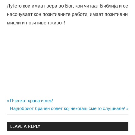
Луѓето кои имаат вера во Бог, кои читаат Библија и се
насочуваат кон позитивните работи, имаат позитивни
мисли и позитивен живот!
Навигација
Previous
Пченка- храна и лек!
Post:
Next
Најдобриот брачен совет кој некогаш сме го слушнале!
на
Post:
напис
LEAVE A REPLY