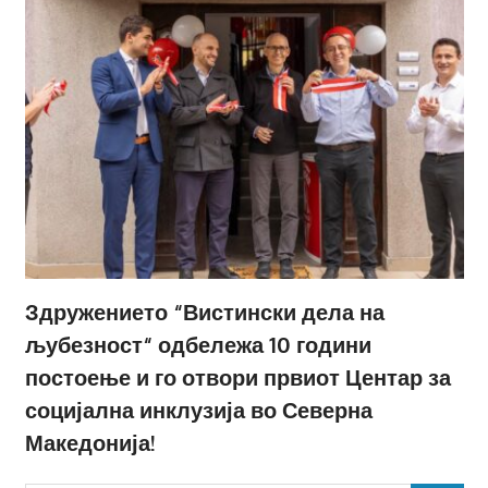
Здружението “Вистински дела на
љубезност“ одбележа 10 години
постоење и го отвори првиот Центар за
социјална инклузија во Северна
Македонија!