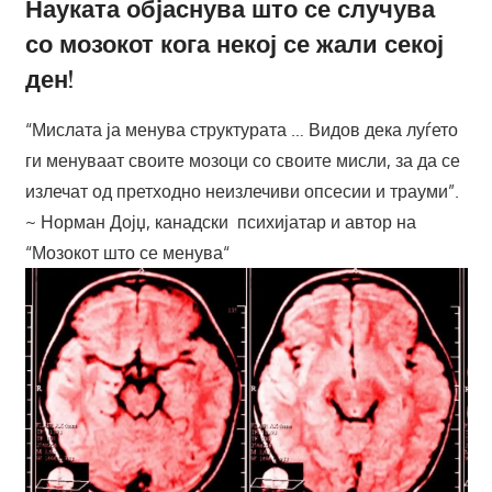
Науката објаснува што се случува
со мозокот кога некој се жали секој
ден!
“Мислата ја менува структурата … Видов дека луѓето
ги менуваат своите мозоци со своите мисли, за да се
излечат од претходно неизлечиви опсесии и трауми”.
~ Норман Дојџ, канадски психијатар и автор на
“Мозокот што се менува“