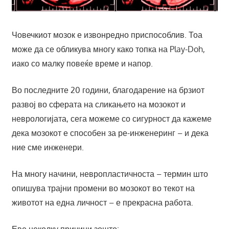
Човечкиот мозок е извонредно приспособлив. Тоа
може да се обликува многу како топка на Play-Doh,
иако со малку повеќе време и напор.
Во последните 20 години, благодарение на брзиот
развој во сферата на сликањето на мозокот и
неврологијата, сега можеме со сигурност да кажеме
дека мозокот е способен за ре-инженеринг – и дека
ние сме инженери.
На многу начини, невропластичноста – термин што
опишува трајни промени во мозокот во текот на
животот на една личност – е прекрасна работа.