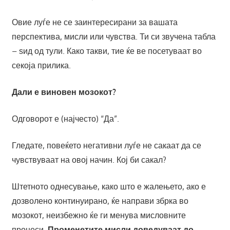
Овие луѓе не се заинтересирани за вашата
перспектива, мисли или чувства. Ти си звучена табла
– ѕид од тули. Како такви, тие ќе ве посетуваат во
секоја прилика.
Дали е виновен мозокот?
Одговорот е (најчесто) “Да”.
Гледате, повеќето негативни луѓе не сакаат да се
чувствуваат на овој начин. Кој би сакал?
Штетното однесување, како што е жалењето, ако е
дозволено континуирано, ќе направи збрка во
мозокот, неизбежно ќе ги менува мисловните
процеси.
Променетите мисли доведуваат до