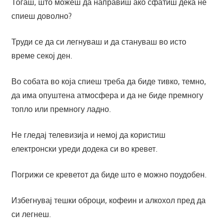
Тогаш, што можеш да направиш ако сфатиш дека не
спиеш доволно?
Труди се да си легнуваш и да стануваш во исто
време секој ден.
Во собата во која спиеш треба да биде тивко, темно,
да има опуштена атмосфера и да не биде премногу
топло или премногу ладно.
Не гледај телевизија и немој да користиш
електронски уреди додека си во кревет.
Погрижи се креветот да биде што е можно поудобен.
Избегнувај тешки оброци, кофеин и алкохол пред да
си легнеш.