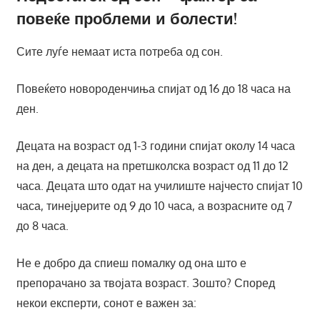
повеќе проблеми и болести!
Сите луѓе немаат иста потреба од сон.
Повеќето новороденчиња спијат од 16 до 18 часа на
ден.
Децата на возраст од 1-3 години спијат околу 14 часа
на ден, а децата на претшколска возраст од 11 до 12
часа. Децата што одат на училиште најчесто спијат 10
часа, тинејџерите од 9 до 10 часа, а возрасните од 7
до 8 часа.
Не е добро да спиеш помалку од она што е
препорачано за твојата возраст. Зошто? Според
некои експерти, сонот е важен за: