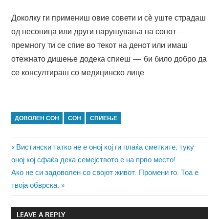
Доколку ги примениш овие совети и сѐ уште страдаш
од несоница или други нарушувања на сонот —
премногу ти се спие во текот на денот или имаш
отежнато дишење додека спиеш — би било добро да
се консултираш со медицинско лице
ДОВОЛЕН СОН
СОН
СПИЕЊЕ
Навигација
Previous
Вистински татко не е оној кој ги плаќа сметките, туку
Post:
оној кој сфаќа дека семејството е на прво место!
на
Next
Ако не си задоволен со својот живот. Промени го. Тоа е
напис
Post:
твоја обврска.
LEAVE A REPLY