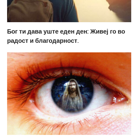
Бог ти дава уште еден ден: Живеј го во
радост и благодарност.