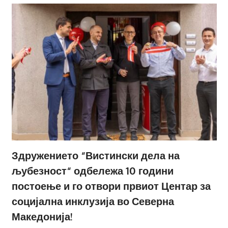
Здружението “Вистински дела на
љубезност“ одбележа 10 години
постоење и го отвори првиот Центар за
социјална инклузија во Северна
Македонија!