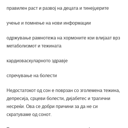
правилен раст и развој на децата и тинејџерите
учење и помнење на нови информации
одржување рамнотежа на хормоните кои влијаат врз
метаболизмот и тежината
кардиоваскуларното здравје
спречување на болести
Недостатокот од сон е поврзан со зголемена тежина,
депресија, срцеви болести, дијабетес и трагични
несреќи. Ова се добри причини за да не си
скратуваме од сонот.