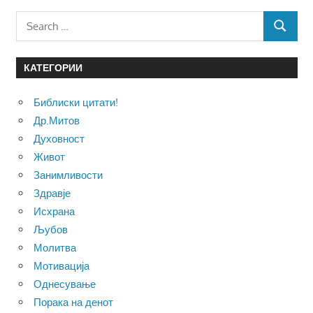
Search
SEARCH
for:
КАТЕГОРИИ
Библиски цитати!
Др.Митов
Духовност
Живот
Занимливости
Здравје
Исхрана
Љубов
Молитва
Мотивација
Однесување
Порака на денот