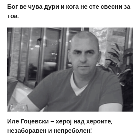
Бог ве чува дури и кога не сте свесни за
тоа.
Иле Гоцевски – херој над хероите,
незаборавен и непреболен!