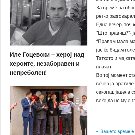
За време на оброк
ретко разговарал
Една вечер, точн
“Што правиш?“- ј
“Правам мала мас
јас ќе бидам голе
Иле Гоцевски – херој над
Таткото и мајкат
хероите, незаборавен и
плачат.
непреболен!
Во тој момент ст
вечер ја вратиле
секогаш јадела с
веќе да не му е г
Навигаци
Previous
Вашето време е о