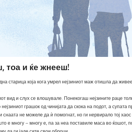
, тоа и ќе жнееш!
на старица која кога умрел нејзиниот маж отишла да живее
.
иот вид и слух се влошувале. Понекогаш нејзините раце тол
 нејзиниот грашок од чинијата да скока на подот, а супата 
и снаатa не можеле да ѝ помогнат, но ги нервирало тој хаос 
што е многу – многу е, па за неа поставиле маса во ќошот, п
му да ги јаде сите свои оброци.