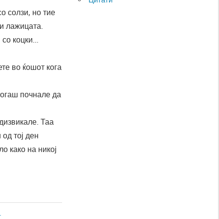
со солзи, но тие
ли лажицата.
и со коцки…
те во ќошот кога
 тогаш почнале да
едизвикале. Таа
 од тој ден
ло како на никој
.