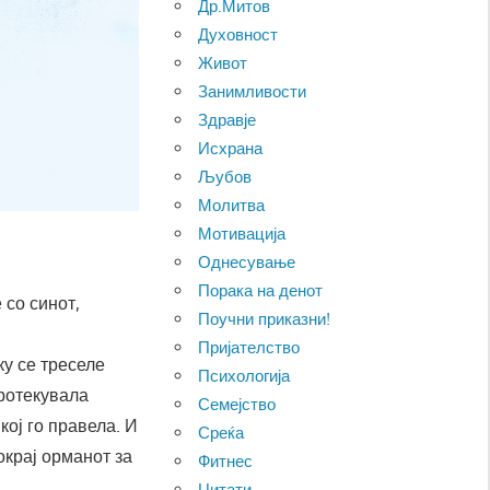
Др.Митов
Духовност
Живот
Занимливости
Здравје
Исхрана
Љубов
Молитва
Мотивација
Однесување
Порака на денот
 со синот,
Поучни приказни!
Пријателство
ку се треселе
Психологија
протекувала
Семејство
кој го правела.
И
Среќа
окрај орманот за
Фитнес
Цитати