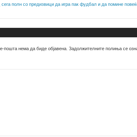
 сега полн со предизвици да игра пак фудбал и да помине повеќ
е-пошта нема да биде објавена.
Задолжителните полиња се озн