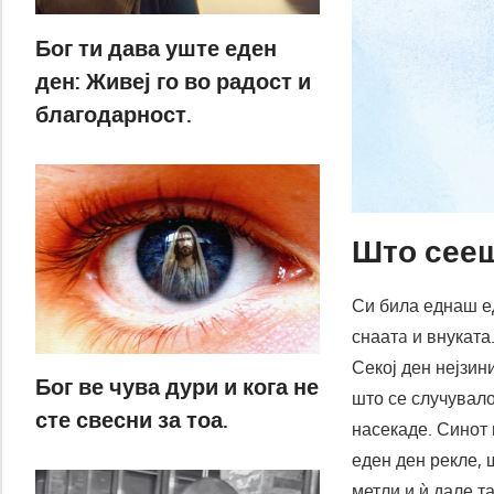
Бог ти дава уште еден
ден: Живеј го во радост и
благодарност.
Што сееш
Си била еднаш ед
снаатa и внуката
Секој ден нејзин
Бог ве чува дури и кога не
што се случувало
сте свесни за тоа.
насекаде. Синот 
еден ден рекле, 
метли и ѝ дале та