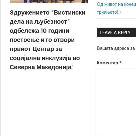
Next
Post:
Од живот на конец
на
Здружението “Вистински
Post:
трчањето!
напис
дела на љубезност“
одбележа 10 години
LEAVE A REPLY
постоење и го отвори
првиот Центар за
Вашата адреса за 
социјална инклузија во
Коментар
*
Северна Македонија!