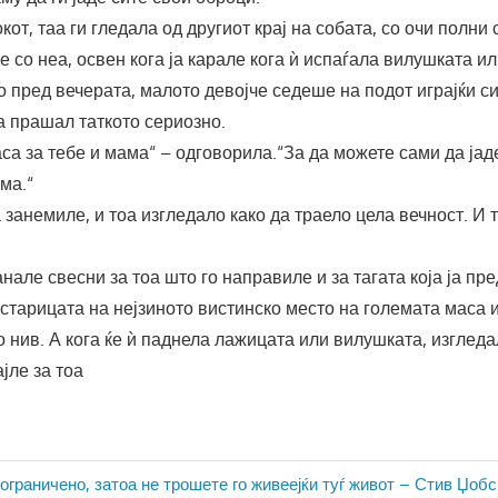
от, таа ги гледала од другиот крај на собата, со очи полни 
е со неа, освен кога ја карале кога ѝ испаѓала вилушката и
о пред вечерата, малото девојче седеше на подот играјќи с
а прашал таткото сериозно.
а за тебе и мама“ – одговорила.“За да можете сами да јаде
ма.“
а занемиле, и тоа изгледало како да траело цела вечност. И
анале свесни за тоа што го направиле и за тагата која ја пр
 старицата на нејзиното вистинско место на големата маса и
о нив. А кога ќе ѝ паднела лажицата или вилушката, изгледа
ајле за тоа
ја
граничено, затоа не трошете го живеејќи туѓ живот – Стив Џобс