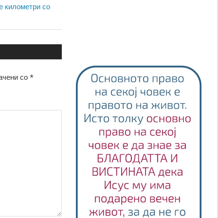
е километри со
ачени со
*