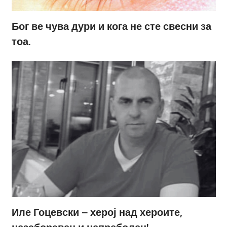
Бог ве чува дури и кога не сте свесни за
тоа.
Иле Гоцевски – херој над хероите,