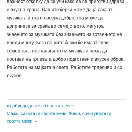
важност отколку да се учи како да се приготви здрава
и вкусна храна. Вашите ќерки може да ја сакаат
музиката и тоа е сосема добро, тоа може да
допринесе за среќа во семејството, меѓутоа
знаењето за музиката без знаењето на готвењето не
вреди многу. Кога вашите ќерки ќе имаат свои
семејства , познавањето на музиката нема да
постави на трпезата добро подготвен и вкусен оброк.
Работата на мајката е света. Работете трпеливо и со
љубов
Навигација
Previous
Добредојдовте во светот денес …..
Next
Post:
Мажи, сакајте ги своите жени. Жени, почитувајте ги
на
Post:
своите мажи!
напис