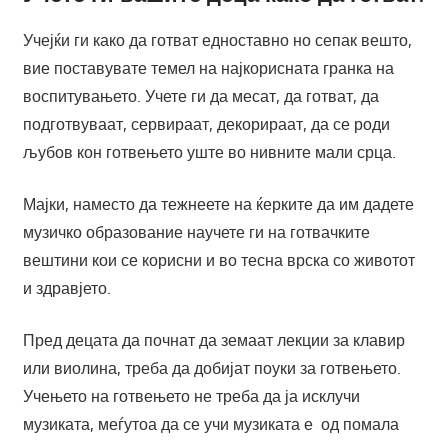
Учејќи ги како да готват едноставно но сепак вешто,
вие поставувате темел на најкорисната гранка на
воспитувањето. Учете ги да месат, да готват, да
подготвуваат, сервираат, декорираат, да се роди
љубов кон готвењето уште во нивните мали срца.
Мајки, наместо да тежнеете на ќерките да им дадете
музичко образование научете ги на готвачките
вештини кои се корисни и во тесна врска со животот
и здравјето.
Пред децата да почнат да земаат лекции за клавир
или виолина, треба да добијат поуки за готвењето.
Учењето на готвењето не треба да ја исклучи
музиката, меѓутоа да се учи музиката е од помала