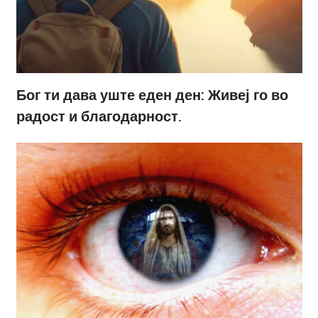
Бог ти дава уште еден ден: Живеј го во
радост и благодарност.