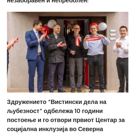
незаборавен и непреболен!
Здружението “Вистински дела на
љубезност“ одбележа 10 години
постоење и го отвори првиот Центар за
социјална инклузија во Северна