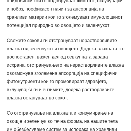
придобивки кои го подобруваат животот, вклучувајќи
и побрз, поефикасен начин за апсорпција на
хранливи материи кои го зголемуваат имунолошкиот
потенцијал природно во овошјето и зеленчукот.
Свежите сокови ги отстрануваат нерастворливите
влакна од зеленчукот и овошјето. Додека влакната се
воспоставен, важен дел од севкупната здрава
исхрана, отстранувањето на нерастворливите влакна
овозможува зголемена апсорпција на специфични
фитонутриенти кои го промовираат здравјето,
вклучувајќи ги и ензимите, додека растворливите
влакна остануваат во сокот.
Со отстранување на влакната и конзумирање на
овошје и зеленчук во течна форма, на нашите тела
им обезбедуваме систем за испорака на хранливи