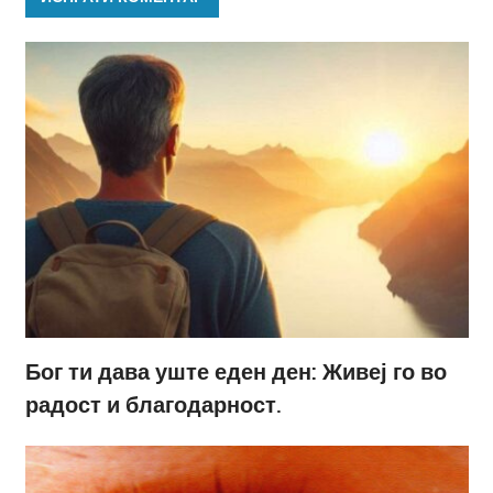
Бог ти дава уште еден ден: Живеј го во
радост и благодарност.