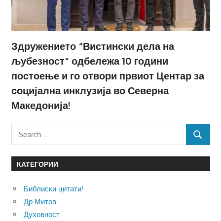
Здружението “Вистински дела на
љубезност“ одбележа 10 години
постоење и го отвори првиот Центар за
социјална инклузија во Северна
Македонија!
Search
SEARCH
for:
КАТЕГОРИИ
Библиски цитати!
Др.Митов
Духовност