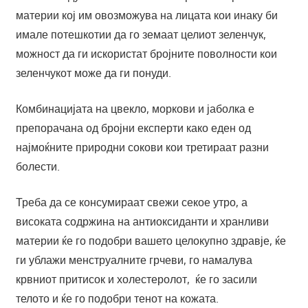
материи кој им овозможува на лицата кои инаку би
имале потешкотии да го земаат целиот зеленчук,
можност да ги искористат бројните поволности кои
зеленчукот може да ги понуди.
Комбинацијата на цвекло, моркови и јаболка е
препорачана од бројни експерти како еден од
најмоќните природни сокови кои третираат разни
болести.
Треба да се консумираат свежи секое утро, а
високата содржина на антиоксиданти и хранливи
материи ќе го подобри вашето целокупно здравје, ќе
ги ублажи менструалните грчеви, го намалува
крвниот притисок и холестеролот, ќе го засили
телото и ќе го подобри тенот на кожата.