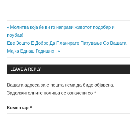
Навигација
Previous
Молитва која ќе ви го направи животот подобар и
Post:
поубав!
на
Next
Еве Зошто Е Добро Да Планирате Патување Со Вашата
напис
Post:
Мајка Еднаш Годишно !
LEAVE A REPLY
Вашата адреса за е-пошта нема да биде објавена.
Задолжителните полиња се означени со
*
Коментар
*