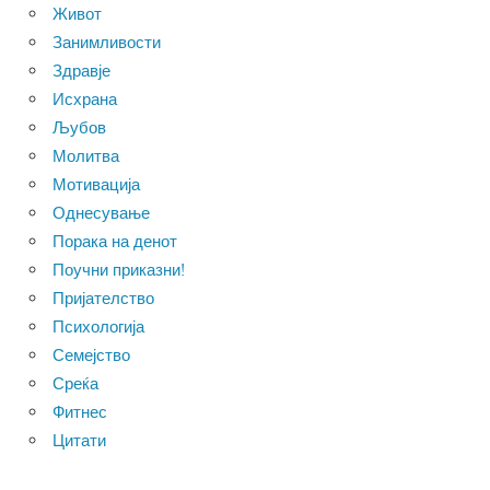
Живот
Занимливости
Здравје
Исхрана
Љубов
Молитва
Мотивација
Однесување
Порака на денот
Поучни приказни!
Пријателство
Психологија
Семејство
Среќа
Фитнес
Цитати