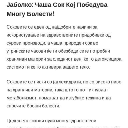
Јаболко: Чаша Сок Кој Победува
Многу Болести!
Соковите се еден од најдобрите начини за
искористување на здравствените придобивки од
сурови производи, а чаша природен сок во
утринските часови ќе ги обезбеди сите потребни
хранливи материи за следниот ден, ќе го детоксицира
системот и ќе го активира вашето тело.
Соковите се ниски со јаглехидрати, но со високо ниво
на хранливи материи, така што го поттикнуваат
метаболизмот, помагаат да изгубите тежина и да
спречите бројни болести.
Цедењето сокови нуди многу здравствени