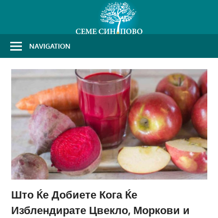
Skip
to
content
NAVIGATION
Што Ќе Добиете Кога Ќе
Изблендирате Цвекло, Моркови и