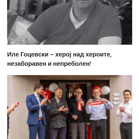
Иле Гоцевски – херој над хероите,
незаборавен и непреболен!