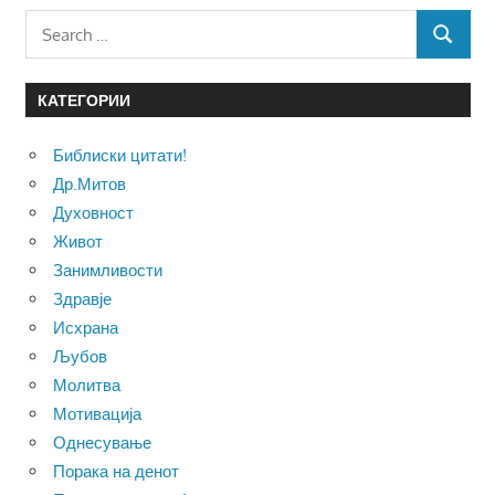
Search
SEARCH
for:
КАТЕГОРИИ
Библиски цитати!
Др.Митов
Духовност
Живот
Занимливости
Здравје
Исхрана
Љубов
Молитва
Мотивација
Однесување
Порака на денот