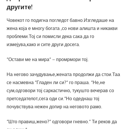
другите!
Човекот го подигна погледот бавно.Изгледаше на
жена која е многу богата ,со нови алишта и никакви
проблеми.Тој си помисли дека сака да го
измејува,како и сите други досега.
“Остави ме на мира“ – промрмори тој.
На негово зачудување,жената продолжи да стои.Таа
се насмевна “Гладен ли си?“ го праша. “Не,не
сум,одговори тој саркастично, тукушто вечерав со
претседателот,сега оди си.“Но одеднаш тој
почувствува нежен допир на неговото рамо.
“Што правиш,жено?“ одговори гневно.“ Ти реков да