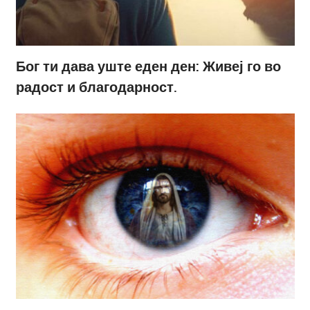
Бог ти дава уште еден ден: Живеј го во
радост и благодарност.