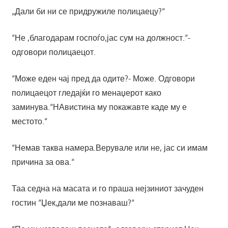
„Дали би ни се придружиле полицаецу?“
“Не ,благодарам госпоѓо,јас сум на должност.“-
одговори полицаецот.
“Може еден чај пред да одите?- Може. Одговори
полицаецот гледајќи го менаџерот како
заминува.“НАвистина му покажавте каде му е
местото.“
“Немав таква намера.Верувале или не, јас си имам
причина за ова.“
Таа седна на масата и го праша нејзиниот зачуден
гостин “Џек,дали ме познаваш?“