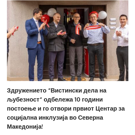
Здружението “Вистински дела на
љубезност“ одбележа 10 години
постоење и го отвори првиот Центар за
социјална инклузија во Северна
Македонија!