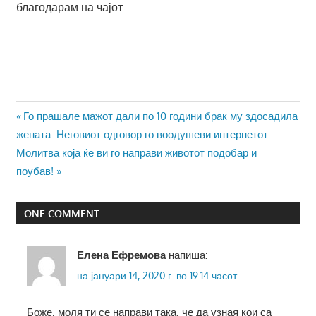
благодарам на чајот.
Навигација
Previous
Го прашале мажот дали по 10 години брак му здосадила
Post:
жената. Неговиот одговор го воодушеви интернетот.
на
Next
Молитва која ќе ви го направи животот подобар и
напис
Post:
поубав!
ONE COMMENT
Елена Ефремова
напиша:
на јануари 14, 2020 г. во 19:14 часот
Боже, моля ти се направи така, че да узная кои са