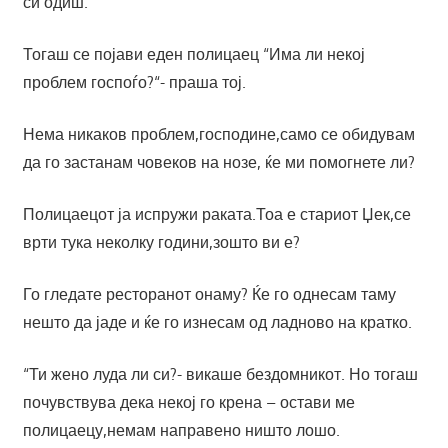
си одиш.“
Тогаш се појави еден полицаец “Има ли некој
проблем госпоѓо?“- праша тој.
Нема никаков проблем,господине,само се обидувам
да го застанам човеков на нозе, ќе ми помогнете ли?
Полицаецот ја испружи раката.Тоа е стариот Џек,се
врти тука неколку години,зошто ви е?
Го гледате ресторанот онаму? Ќе го однесам таму
нешто да јаде и ќе го изнесам од ладново на кратко.
“Ти жено луда ли си?- викаше бездомникот. Но тогаш
почувствува дека некој го крена – остави ме
полицаецу,немам направено ништо лошо.