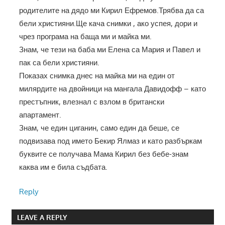
родителите на дядо ми Кирил Ефремов.Трябва да са
бели християни.Ще кача снимки , ако успея, дори и
чрез програма на баща ми и майка ми.
Знам, че тези на баба ми Елена са Мария и Павел и
пак са бели християни.
Показах снимка днес на майка ми на един от
милярдите на двойници на мангала Давидофф – като
престъпник, влезнал с взлом в британски
апартамент.
Знам, че един циганин, само един да беше, се
подвизава под името Бекир Ялмаз и като разбъркам
буквите се получава Мама Кирил без бебе-знам
каква им е била съдбата.
Reply
LEAVE A REPLY