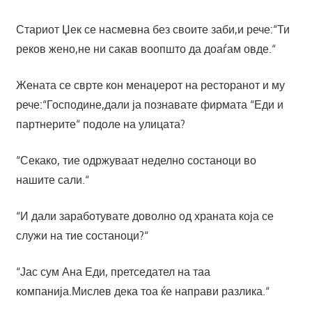
Стариот Џек се насмевна без своите заби,и рече:“Ти
реков жено,не ни сакав воопшто да доаѓам овде.“
Жената се сврте кон менаџерот на ресторанот и му
рече:“Господине,дали ја познавате фирмата “Еди и
партнерите“ подоле на улицата?
“Секако, тие одржуваат неделно состаноци во
нашите сали.“
“И дали заработувате доволно од храната која се
служи на тие состаноци?“
“Јас сум Ана Еди, претседател на таа
компанија.Мислев дека тоа ќе направи разлика.“