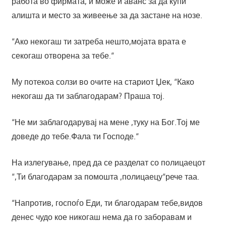
работа во фирмата, и може и аванс за да купи
алишта и место за живеење за да застане на нозе.
“Ако некогаш ти затреба нешто,мојата врата е
секогаш отворена за тебе.“
Му потекоа солзи во очите на стариот Џек, “Како
некогаш да ти заблагодарам? Праша тој.
“Не ми заблагодарувај на мене ,туку на Бог.Тој ме
доведе до тебе.Фала ти Господе.“
На излегување, пред да се разделат со полицаецот
“,Ти благодарам за помошта ,полицаецу“рече таа.
“Напротив, госпоѓо Еди, ти благодарам тебе,видов
денес чудо кое никогаш нема да го заборавам и