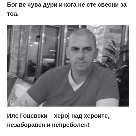
Бог ве чува дури и кога не сте свесни за
тоа.
Иле Гоцевски – херој над хероите,
незаборавен и непреболен!