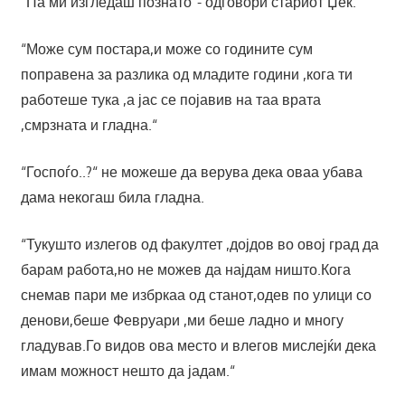
“Па ми изгледаш познато“- одговори стариот Џек.
“Може сум постара,и може со годините сум
поправена за разлика од младите години ,кога ти
работеше тука ,а јас се појавив на таа врата
,смрзната и гладна.“
“Госпоѓо..?“ не можеше да верува дека оваа убава
дама некогаш била гладна.
“Тукушто излегов од факултет ,дојдов во овој град да
барам работа,но не можев да најдам ништо.Кога
снемав пари ме избркаа од станот,одев по улици со
денови,беше Февруари ,ми беше ладно и многу
гладував.Го видов ова место и влегов мислејќи дека
имам можност нешто да јадам.“