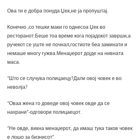
Ова ти е добра понуда Џек,не ја пропуштај.
Конечно ,со тешки маки го однесоа Џек во
ресторанот.Беше тоа време кога појадокот заврши,а
ручекот се уште не почнал,гостиоте беа заминати и
немаше многу гужва.Менаџерот дојде на нивната
маса.
“Што се случува полицаецу?Дали овој човек е во
неволја?
“Оваа жена го доведе овој човек овде да се
нахрани“-одговори полицаецот.
“Не овде, викна менаџерот, да имаш тука таков човек
е лошо за бизнисот“.