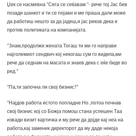
Џек се насмевна.“Сега се сеќавам.“- рече тој.Јас бев
позади шанкот и ти се појави и ме праша дали може
да работиш нешто за да јадеш,и јас реков дека е
против политиката на компанијата.
“Знам,продолжи жената.Тогаш ти ми го направи
најголемиот сендвич кој некогаш сум го видела,ми
рече да седнам на масата и знаев дека с еќе биде во
ред.“
“Па,ти започна ли свој бизнис?“
“Најдов работа истото попладне.Но ,потоа почнав
свој бизнис кој со Божја помош стана успешен.Таа
извади визит картичка и му рече да дојде кај неа на
работа,кај заменик директорот да му даде некоја