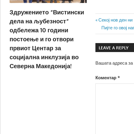
Здружението “Вистински
Навигаци
Previous
дела на љубезност“
Секој нов ден ни
Post:
Next
Пијте го овој н
одбележа 10 години
на
Post:
постоење и го отвори
напис
првиот Центар за
LEAVE A REPLY
социјална инклузија во
Вашата адреса за 
Северна Македонија!
Коментар
*