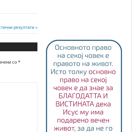
астични резултати
ачени со
*