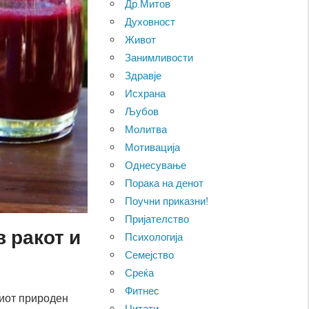
Др.Митов
Духовност
Живот
Занимливости
Здравје
Исхрана
Љубов
Молитва
Мотивација
Однесување
Порака на денот
Поучни приказни!
Пријателство
 ракот и
Психологија
Семејство
Среќа
Фитнес
риот природен
Цитати