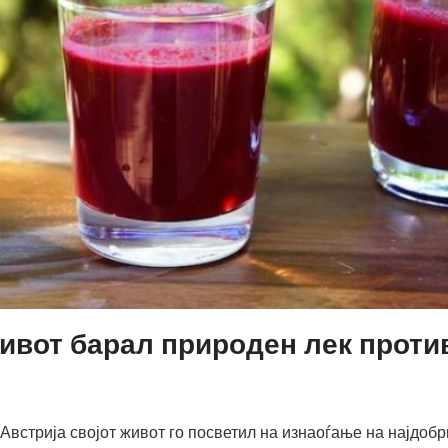
ивот барал природен лек против
Австрија својот живот го посветил на изнаоѓање на најдоб