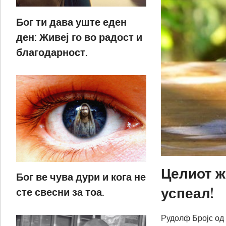
Бог ти дава уште еден
ден: Живеј го во радост и
благодарност.
Целиот ж
Бог ве чува дури и кога не
успеал!
сте свесни за тоа.
Рудолф Бројс од 