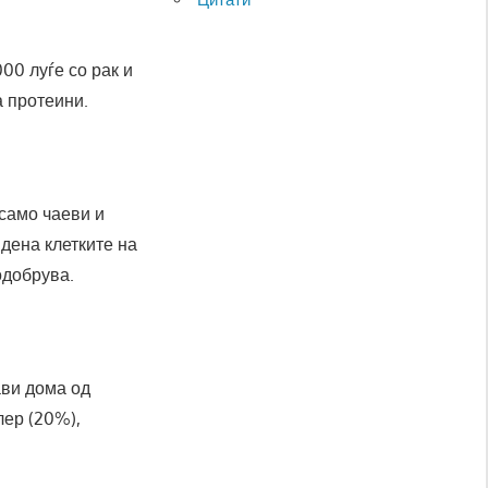
00 луѓе со рак и
а протеини.
 само чаеви и
 дена клетките на
одобрува.
ави дома од
лер (20%),