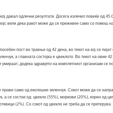
.
 кој давал одлични резултати. Досега излечил повеќе од 45.0
ројс вели дека ракот може да се преживее само со помош н
посебен пост во траење од 42 дена, во текот на кој се пијат
ленчук, а главната состојка е цвеклото. Во текот на овие 42
и умираат, додека здравјето на комплетниот организам се п
е прави само од еколошки зеленчук. Сокот може да се напр
, а се состои од: цвекло (55%), моркови (20%), корен од це
отквици (2%). Со сокот од цвекло не треба да се претерува.