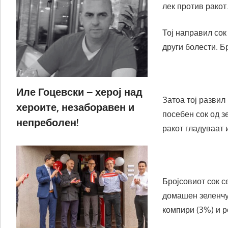
лек против ракот
Тој направил сок
други болести. Б
Иле Гоцевски – херој над
Затоа тој развил 
хероите, незаборавен и
посебен сок од зе
непреболен!
ракот гладуваат 
Бројсовиот сок с
домашен зеленчук
компири (3%) и р