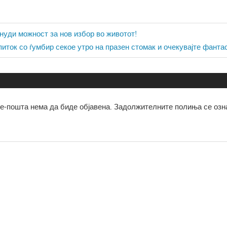
ја
 нуди можност за нов избор во животот!
апиток со ѓумбир секое утро на празен стомак и очекувајте фант
е-пошта нема да биде објавена.
Задолжителните полиња се озн