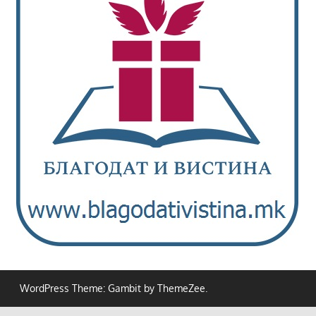
WordPress Theme: Gambit by ThemeZee.