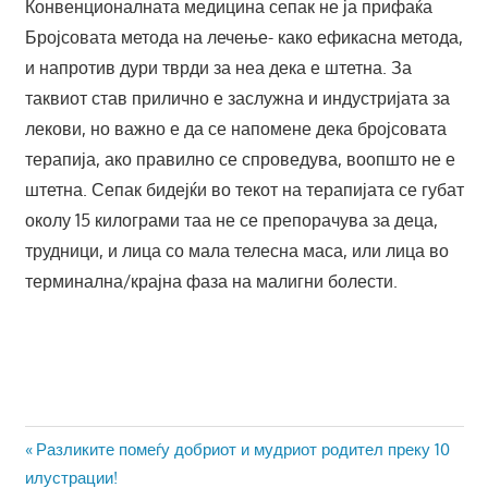
Конвенционалната медицина сепак не ја прифаќа
Бројсовата метода на лечење- како ефикасна метода,
и напротив дури тврди за неа дека е штетна. За
таквиот став прилично е заслужна и индустријата за
лекови, но важно е да се напомене дека бројсовата
терапија, ако правилно се спроведува, воопшто не е
штетна. Сепак бидејќи во текот на терапијата се губат
околу 15 килограми таа не се препорачува за деца,
трудници, и лица со мала телесна маса, или лица во
терминална/крајна фаза на малигни болести.
Навигација
Previous
Разликите помеѓу добриот и мудриот родител преку 10
Post:
илустрации!