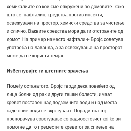
хемикалиите со кои сме опкружени во домовите- како
што се: нафталин, средства против инсекти,
освежувачи на простор, хемиски средства за чистење
и слично. Ваквите средства мора да ги отстраните од
домот. На пример наместо нафталин- Бројс советува
употреба на лаванда, а за освежување на просторот
може да се користи темјан.
Избегнувајте ги штетните зрачења
Помеѓу останатото, Бројс тврди дека повеќето од
лица болни од рак и други тешки болести, имаат
кревет поставен над подземните води и над места
каде овие води се вкрстуваат. Поради тоа тој
препорачува советување со радиоестезист кој ќе ви
помогне да го преместите креветот за спиење на