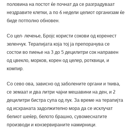
половина на постот ќе почнат да се разградуваат
нездравите клетки, а по 6 недели целиот организам ќе
биде потполно обновен.
Со цел- лечење, Бројс користи сокови од коренест
зеленчук. Терапијата која тој ја препорачува се
состои во пиење на 3 до 5 децилитри сок направен
од цвекло, морков, корен од целер, ротквици, и
компир.
Со сево ова, зависно од заболените органи и ткива,
се земаат и два литри чајни мешавини на ден, и 2
децилитри бистра супа од лук. За време на терапијта
од исхраната задолжително мора да се исклучат
белиот шеќер, белото брашно, сувомеснатите
производи и конзервираните намирници.