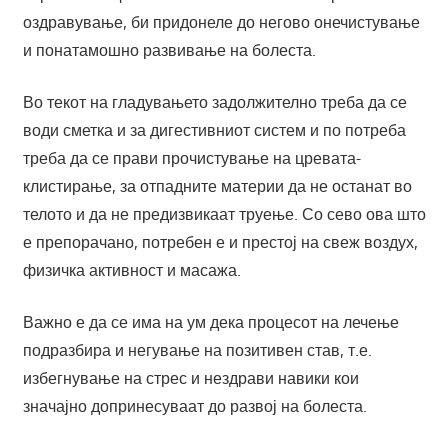
оздравување, би придонеле до негово онечистување
и понатамошно развивање на болеста.
Во текот на гладувањето задолжително треба да се
води сметка и за дигестивниот систем и по потреба
треба да се прави прочистување на цревата-
клистирање, за отпадните материи да не останат во
телото и да не предизвикаат труење. Со сево ова што
е препорачано, потребен е и престој на свеж воздух,
физичка активност и масажа.
Важно е да се има на ум дека процесот на лечење
подразбира и негување на позитивен став, т.е.
избегнување на стрес и нездрави навики кои
значајно допринесуваат до развој на болеста.