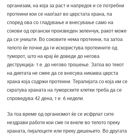
организам, на која за раст и напредок и се потребни
протеини кои се наоѓаат во цврстата храна, па
според ова со гладување и внесување само на
сокови од органски произведен зеленчук, ракот може
да се уништи. Во соковите нема протеини, па затоа
телото ќе почне да ги искористува протеините од
туморот, што на крај ќе доведе до негова
деструкција- т.е. до негово трошење. Затоа во текот
на диетата не смее да се внесува никаква цврста
храна која содржи протеини. Терапијата со која им се
скратува храната на туморските клетки треба да се
спроведува 42 дена, т.е. 6 недели.
За тоа време од организмот ќе се исфрлат сите
нездрави работи кои сме ги внеле во телото преку
храната, пијалоците или преку дишењето. Во другата