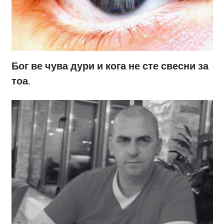
Бог ве чува дури и кога не сте свесни за
тоа.