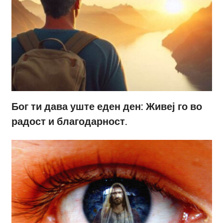
Бог ти дава уште еден ден: Живеј го во
радост и благодарност.