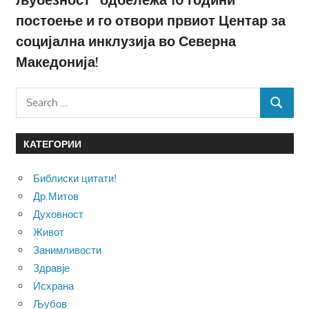
постоење и го отвори првиот Центар за
социјална инклузија во Северна
Македонија!
Search
SEARCH
for:
КАТЕГОРИИ
Библиски цитати!
Др.Митов
Духовност
Живот
Занимливости
Здравје
Исхрана
Љубов