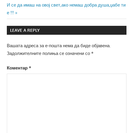
на
Next
И се да имаш на овој свет,ако немаш добра душа,џабе ти
напис
Post:
е !!!
LEAVE A REPLY
Вашата адреса за е-пошта нема да биде објавена.
Задолжителните полиња се означени со
*
Коментар
*