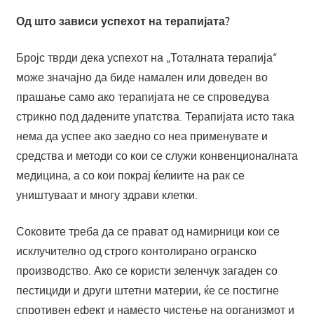
Од што зависи успехот на терапијата?
Бројс тврди дека успехот на „Тоталната терапија“
може значајно да биде намален или доведен во
прашање само ако терапијата не се спроведува
стрикно под дадените упатства. Терапијата исто така
нема да успее ако заедно со неа применувате и
средства и методи со кои се служи конвенционалната
медицина, а со кои покрај ќелиите на рак се
уништуваат и многу здрави клетки.
Соковите треба да се прават од намирници кои се
исклучително од строго контолирано огранско
производство. Ако се користи зеленчук загаден со
пестициди и други штетни материи, ќе се постигне
спротивен ефект и наместо чистење на организмот и