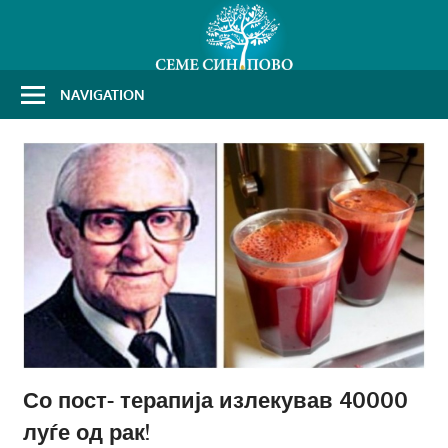
Skip
to
content
NAVIGATION
Со пост- терапија излекував 40000
луѓе од рак!