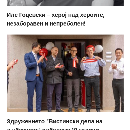
Иле Гоцевски – херој над хероите,
незаборавен и непреболен!
Здружението “Вистински дела на
љубезност“ одбележа 10 години