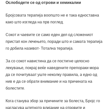
Ослободете се од отрови и хемикалии
Бројсовата терапија воопшто не е така едноставна
како што изгледа на прв поглед.
Сокот и чаевите се само еден дел од сложениот
пристап кон лечењето, поради што и самата терапија
го добила називот- Тотална терапија.
За со сокот навистина да се постигне целосно
лекување, покрај веќе наведените препораки мора
да се почитуваат уште неколку правила, а едно од
нив е да се обрати внимание и на причината на
болестите.
Кога станува збор за причините за болеста, Бројс го
нагласува штетното влијание на отровите и