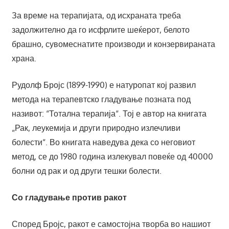
За време на терапијата, од исхраната треба
задолжително да го исфрлите шеќерот, белото
брашно, сувомеснатите производи и конзервираната
храна.
Рудолф Бројс (1899-1990) е натуропат кој развил
метода на терапевтско гладување позната под
називот: “Тотална терапија“. Тој е автор на книгата
„Рак, леукемија и други природно излечливи
болести“. Во книгата наведува дека со неговиот
метод, се до 1980 година излекувал повеќе од 40000
болни од рак и од други тешки болести.
Со гладување против ракот
Според Бројс, ракот е самостојна творба во нашиот