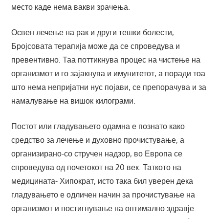
место каде нема вакви зрачења.
Освен лечење на рак и други тешки болести,
Бројсовата терапија може да се спроведува и
превентивно. Таа поттикнува процес на чистење на
организмот и го зајакнува и имунитетот, а поради тоа
што нема непријатни нус појави, се препорачува и за
намалување на вишок килограми.
Постот или гладувањето одамна е познато како
средство за лечење и духовно прочистување, а
организирано-со стручен надзор, во Европа се
спроведува од почетокот на 20 век. Таткото на
медицината- Хипократ, исто така бил уверен дека
гладувањето е одличен начин за прочистување на
организмот и постигнување на оптимално здравје.