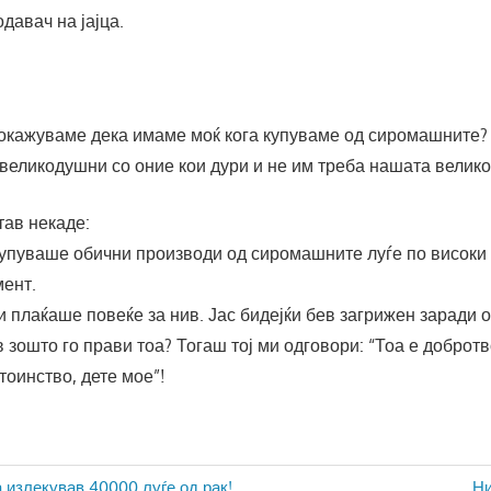
давач на јајца.
окажуваме дека имаме моќ кога купуваме од сиромашните?
 великодушни со оние кои дури и не им треба нашата велик
тав некаде:
купуваше обични производи од сиромашните луѓе по високи 
мент.
 плаќаше повеќе за нив. Јас бидејќи бев загрижен заради 
 зошто го прави тоа? Тогаш тој ми одговори: “Тоа е доброт
тоинство, дете мое”!
Ne
а излекував 40000 луѓе од рак!
Ни