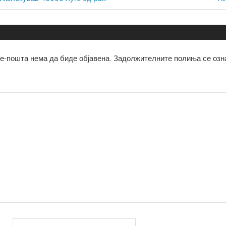
ја
Po
е-пошта нема да биде објавена.
Задолжителните полиња се озн