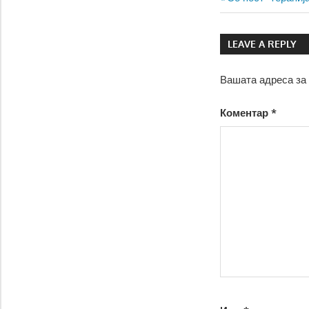
Навигаци
Post:
на
LEAVE A REPLY
напис
Вашата адреса за 
Коментар
*