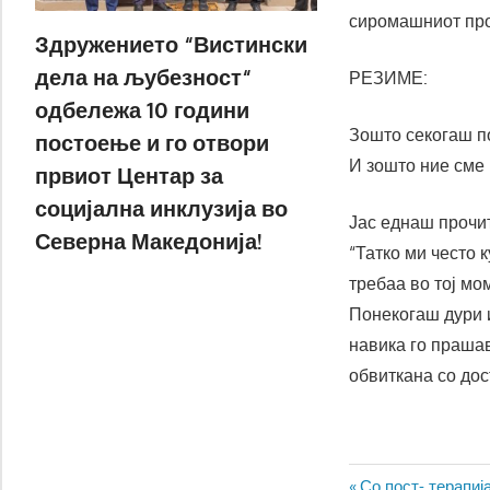
сиромашниот про
Здружението “Вистински
дела на љубезност“
РЕЗИМЕ:
одбележа 10 години
Зошто секогаш п
постоење и го отвори
И зошто ние сме
првиот Центар за
социјална инклузија во
Јас еднаш прочи
Северна Македонија!
“Татко ми често 
требаа во тој мо
Понекогаш дури и
навика го прашав
обвиткана со дос
Previous
Со пост- терапиј