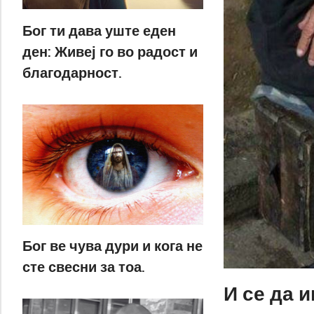
Бог ти дава уште еден
ден: Живеј го во радост и
благодарност.
Бог ве чува дури и кога не
сте свесни за тоа.
И се да 