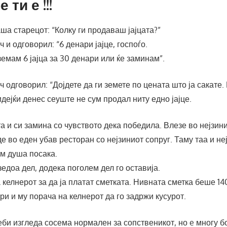
 ти е !!!
ша старецот: “Колку ги продаваш јајцата?”
 и одговорил: “6 денари јајце, госпоѓо.
 земам
6 јајца за 30 денари или ќе заминам”.
 одговорил: “Дојдете да ги земете по цената што ја сакате
идејќи денес сеуште не сум продал ниту едно јајце.
ата и си замина со чувството дека победила. Влезе во нејзин
е во еден убав ресторан со нејзиниот сопруг. Таму таа и не
им душа посака.
едоа дел, додека поголем дел го оставија.
 келнерот за да ја платат сметката. Нивната сметка беше 14
ри и му порача на келнерот да го задржи кусурот.
би изгледа сосема нормален за сопственикот, но e многу б