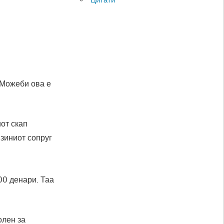
. Можеби ова е
иот скап
јзиниот сопруг
00 денари. Таа
олен за