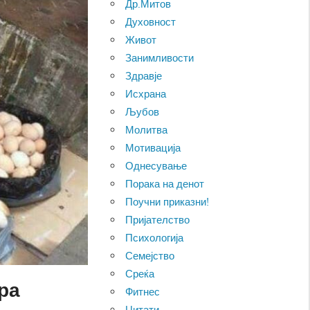
Др.Митов
Духовност
Живот
Занимливости
Здравје
Исхрана
Љубов
Молитва
Мотивација
Однесување
Порака на денот
Поучни приказни!
Пријателство
Психологија
Семејство
Среќа
ра
Фитнес
Цитати