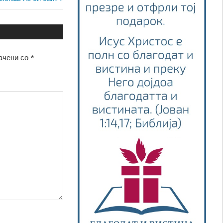
st:
ачени со
*