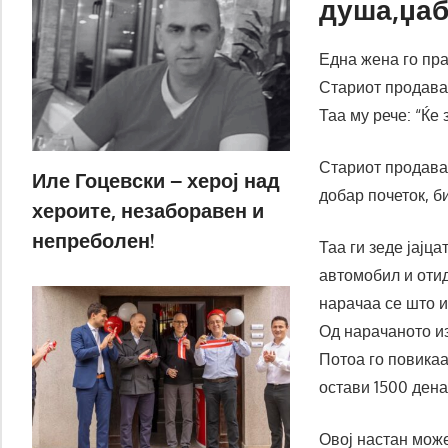
душа,џабе
Една жена го пра
Стариот продавач
Таа му рече: “Ќе
Стариот продавач
Иле Гоцевски – херој над
добар почеток, б
хероите, незаборавен и
непреболен!
Таа ги зеде јајц
автомобил и отид
нарачаа се што 
Од нарачаното из
Потоа го повикаа
остави 1500 дена
Овој настан може