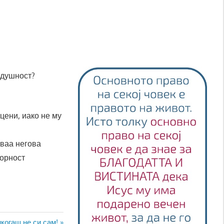
одушност?
цени, иако не му
оваа негова
ворност
xt
когаш не си сам!