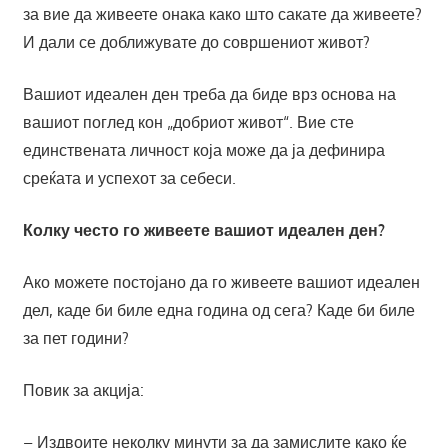
за вие да живеете онака како што сакате да живеете?
И дали се доближувате до совршениот живот?
Вашиот идеален ден треба да биде врз основа на
вашиот поглед кон „добриот живот“. Вие сте
единствената личност која може да ја дефинира
среќата и успехот за себеси.
Колку често го живеете вашиот идеален ден?
Ако можете постојано да го живеете вашиот идеален
дел, каде би биле една година од сега? Каде би биле
за пет години?
Повик за акција:
– Издвоите неколку минути за да замислите како ќе