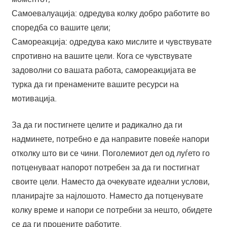
Самоевалуација: одредува колку добро работите во
споредба со вашите цели;
Самореакција: одредува како мислите и чувствувате
спротивно на вашите цели. Кога се чувствувате
задоволни со вашата работа, самореакцијата ве
турка да ги пренамените вашите ресурси на
мотивација.
За да ги постигнете целите и радикално да ги
надминете, потребно е да направите повеќе напори
отколку што ви се чини. Поголемиот дел од луѓето го
потценуваат напорот потребен за да ги постигнат
своите цели. Наместо да очекувате идеални услови,
планирајте за најлошото. Наместо да потценувате
колку време и напори се потребни за нешто, обидете
се да ги процените работите.