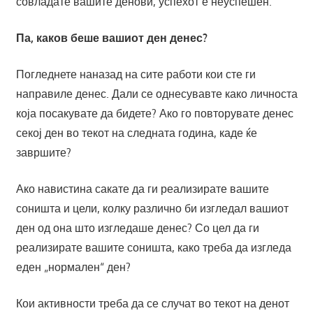
совладате вашите денови, успехот е неуспешен.
Па, каков беше вашиот ден денес?
Погледнете наназад на сите работи кои сте ги
направиле денес. Дали се однесувавте како личноста
која посакувате да бидете? Ако го повторувате денес
секој ден во текот на следната година, каде ќе
завршите?
Ако навистина сакате да ги реализирате вашите
соништа и цели, колку различно би изгледал вашиот
ден од она што изгледаше денес? Со цел да ги
реализирате вашите соништа, како треба да изгледа
еден „нормален“ ден?
Кои активности треба да се случат во текот на денот