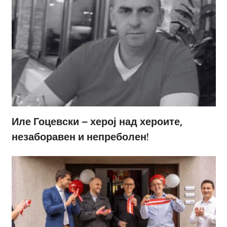
Иле Гоцевски – херој над хероите,
незаборавен и непреболен!