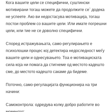
Кога вашите цели се специфични, суштински
мотивирани тогаш можете да продолжите се` додека
не успеете. Ако ви недостасува мотивација, тогаш
постои проблем со вашите цели. Или имате погрешни
цели, или тие не се доволно специфични.
Според истражувањата, само-регулирањето е
психолошки процес кој детектира недоследност меѓу
вашите цели и однесувањето. Тоа е мотивациската
сила која ни помага да стигнеме од местото кадешто
сме, до местото кадешто сакаме да бидеме.
Поточно, само-регулацијата функционира на три
начини:
Самоконтрола: одредува колку добро работите во
моментот;