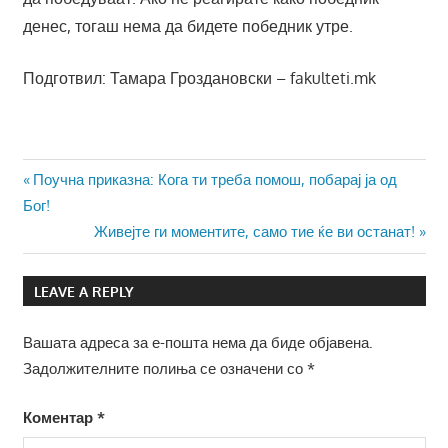
денес, тогаш нема да бидете победник утре.
Подготвил: Тамара Гроздановски – fakulteti.mk
Навигација
Previous
Поучна приказна: Кога ти треба помош, побарај ја од
Post:
Бог!
на
Next
Живејте ги моментите, само тие ќе ви останат!
напис
Post:
LEAVE A REPLY
Вашата адреса за е-пошта нема да биде објавена.
Задолжителните полиња се означени со
*
Коментар
*