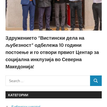
Здружението “Вистински дела на
љубезност“ одбележа 10 години
постоење и го отвори првиот Центар за
социјална инклузија во Северна
Македонија!
Search
SEARCH
for:
КАТЕГОРИИ
Библиски цитати!