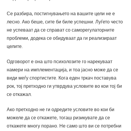
Се разбира, постигнувањето на вашите цели не е
лесно. Ако беше, сите би биле успешни. Луѓето често
не успеваат да се справат со саморегулаторните
проблеми, додека се обидуваат да ги реализираат
целите.
Одговорот е она што психолозите го нарекуваат
намери на имплементација, и тоа јасно може да се
види меѓу спортистите. Кога еден тркач поставува
рок, тој претходно ги утврдува условите во кои тој би
се откажал.
Ако претходно не ги одредите условите во кои би
можеле да се откажете, тогаш ризикувате да се
откажете многу порано. Не само што ви се потребни