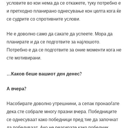
условите во кои нема да се откажете, туку потребно е
и претходно планирано однесување кон целта кога ќе
се судрите со спротивните услови.
Не е доволно само да сакате да успеете. Мора да
планирате и да се подготвите за најлошото.
Потребно е да се подготвите за оние моменти кога не
сте мотивирани.
…Каков беше вашиот ден денес?
А вчера?
Насобирате доволно утрешнини, а сепак пронаоѓате
дека сте собрале многу празни вчера. Победниците
се однесуваат како победници пред тие да започнат
да победуваат. Ако не реагирате како победник