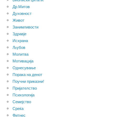
Др.Митов
Духовност
Живот
Занимливости
Здравје
Исхрана
Љубов
Молитва
Мотивација
Однесување
Порака на денот
Поучни приказни!
Пријателство
Психологија
Семејство
Среќа
Фитнес