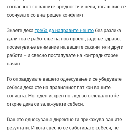
согласност со вашите вредности и цели, тогаш вие се
соочувате со внатрешен конфликт.
Знаете дека
треба да направите нешто
без разлика
дали тоа е работење на нов проект, јадење здраво,
посветување внимание на вашите сакани или други
работи – и свесно постапувате на контрадикторен
начин.
Го оправдувате вашето однесување и се убедувате
себеси дека сте на правилниот пат кон вашите
соништа. Но, еден искрен поглед во огледалото ќе
открие дека се залажувате себеси.
Вашето однесување директно ги прикажува вашите
резултати. И кога свесно се саботирате себеси, не