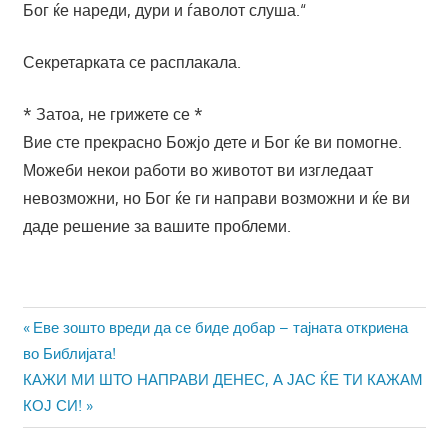
Бог ќе нареди, дури и ѓаволот слуша.“
Секретарката се расплакала.
* Затоа, не грижете се *
Вие сте прекрасно Божјо дете и Бог ќе ви помогне.
Можеби некои работи во животот ви изгледаат
невозможни, но Бог ќе ги направи возможни и ќе ви
даде решение за вашите проблеми.
Навигација
Previous
Еве зошто вреди да се биде добар – тајната откриена
Post:
во Библијата!
на
Next
КАЖИ МИ ШТО НАПРАВИ ДЕНЕС, А ЈАС ЌЕ ТИ КАЖАМ
напис
Post:
КОЈ СИ!