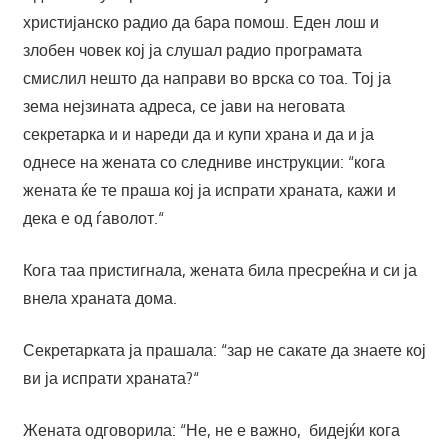
христијанско радио да бара помош. Еден лош и
злобен човек кој ја слушал радио програмата
смислил нешто да направи во врска со тоа. Тој ја
зема нејзината адреса, се јави на неговата
секретарка и и нареди да и купи храна и да и ја
однесе на жената со следниве инструкции: “кога
жената ќе те праша кој ја испрати храната, кажи и
дека е од ѓаволот.“
Кога таа пристигнала, жената била пресреќна и си ја
внела храната дома.
Секретарката ја прашала: “зар не сакате да знаете кој
ви ја испрати храната?“
Жената одговорила: “Не, не е важно, бидејќи кога