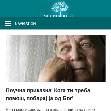
Skip
to
content
NAVIGATION
Поучна приказна: Кога ти треба
помош, побарај ја од Бог!
Една многу сиромашна жена се јавила на некое