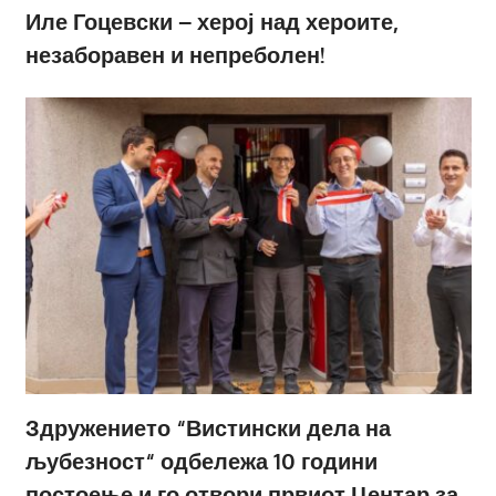
Иле Гоцевски – херој над хероите,
незаборавен и непреболен!
Здружението “Вистински дела на
љубезност“ одбележа 10 години
постоење и го отвори првиот Центар за