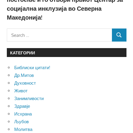
социјална инклузија во Северна
Македонија!
Search
SEARCH
for:
КАТЕГОРИИ
Библиски цитати!
Др.Митов
Духовност
Живот
Занимливости
Здравје
Исхрана
Љубов
Молитва