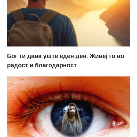
Бог ти дава уште еден ден: Живеј го во
радост и благодарност.