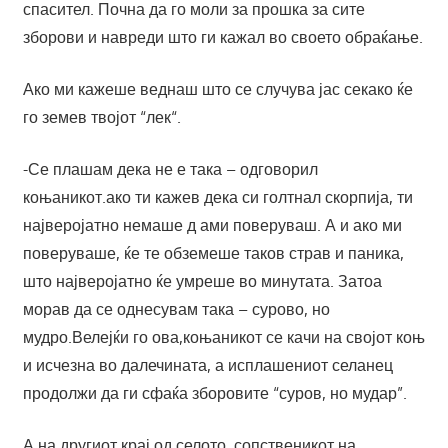
спасител. Почна да го моли за прошка за сите
зборови и навреди што ги кажал во своето обраќање.
Ако ми кажеше веднаш што се случува јас секако ќе
го земев твојот “лек“.
-Се плашам дека не е така – одговорил
коњаникот.ако ти кажев дека си голтнал скорпија, ти
најверојатно немаше д ами поверуваш. А и ако ми
поверуваше, ќе те обземеше таков страв и паника,
што најверојатно ќе умреше во минутата. Затоа
морав да се однесувам така – сурово, но
мудро.Велејќи го ова,коњаникот се качи на својот коњ
и исчезна во далечината, а исплашениот селанец
продолжи да ги сфаќа зборовите “суров, но мудар”.
А на другиот крај од селото, сопственикот на