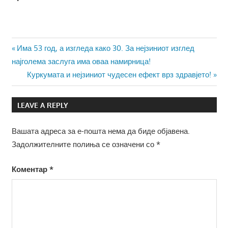
Навигација
Previous
Има 53 год, а изгледа како 30. За нејзиниот изглед
Post:
најголема заслуга има оваа намирница!
на
Next
Куркумата и нејзиниот чудесен ефект врз здравјето!
напис
Post:
LEAVE A REPLY
Вашата адреса за е-пошта нема да биде објавена.
Задолжителните полиња се означени со
*
Коментар
*