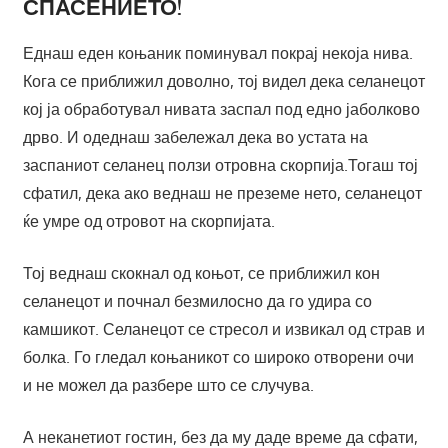
СПАСЕНИЕТО!
Еднаш еден коњаник поминувал покрај некоја нива.
Кога се приближил доволно, тој видел дека селанецот
кој ја обработувал нивата заспал под едно јаболково
дрво. И одеднаш забележал дека во устата на
заспаниот селанец ползи отровна скорпија.Тогаш тој
сфатил, дека ако веднаш не преземе нето, селанецот
ќе умре од отровот на скорпијата.
Тој веднаш скокнал од коњот, се приближил кон
селанецот и почнал безмилосно да го удира со
камшикот. Селанецот се стресол и извикал од страв и
болка. Го гледал коњаникот со широко отворени очи
и не можел да разбере што се случува.
А неканетиот гостин, без да му даде време да сфати,