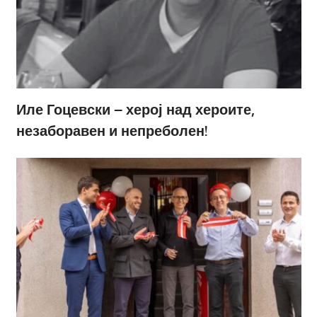
Иле Гоцевски – херој над хероите,
незаборавен и непреболен!