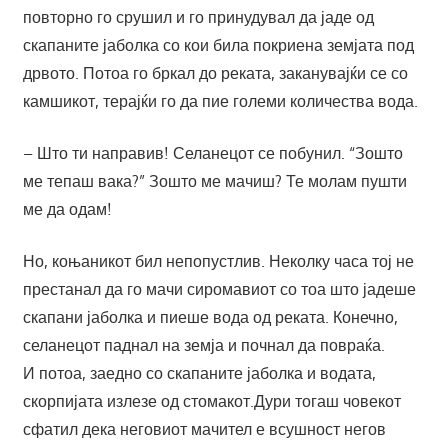
повторно го срушил и го принудувал да јаде од
скапаните јаболка со кои била покриена земјата под
дрвото. Потоа го бркал до реката, заканувајќи се со
камшикот, терајќи го да пие големи количества вода.
– Што ти направив! Селанецот се побунил. “Зошто
ме тепаш вака?” Зошто ме мачиш? Те молам пушти
ме да одам!
Но, коњаникот бил непопустлив. Неколку часа тој не
престанал да го мачи сиромавиот со тоа што јадеше
скапани јаболка и пиеше вода од реката. Конечно,
селанецот паднал на земја и почнал да повраќа.
И потоа, заедно со скапаните јаболка и водата,
скорпијата излезе од стомакот.Дури тогаш човекот
сфатил дека неговиот мачител е всушност негов