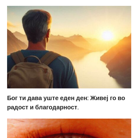
Бог ти дава уште еден ден: Живеј го во
радост и благодарност.