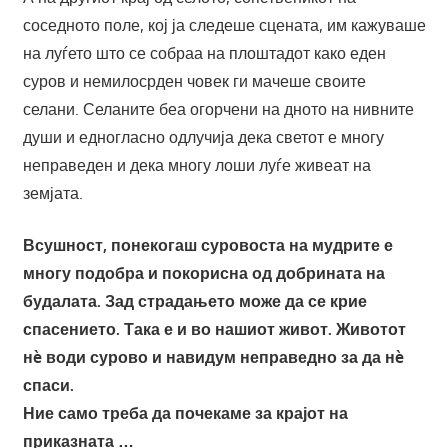
соседното поле, кој ја следеше сцената, им кажуваше
на луѓето што се собраа на плоштадот како еден
суров и немилосрден човек ги мачеше своите
селани. Селаните беа огорчени на дното на нивните
души и едногласно одлучија дека светот е многу
неправеден и дека многу лоши луѓе живеат на
земјата.
Всушност, понекогаш суровоста на мудрите е
многу подобра и покорисна од добрината на
будалата. Зад страдањето може да се крие
спасението. Така е и во нашиот живот. Животот
нè води сурово и навидум неправедно за да нè
спаси.
Ние само треба да почекаме за крајот на
приказната …