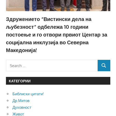
Здружението “Вистински дела на
љубезност“ одбележа 10 години
постоење и го отвори првиот Центар за
социјална инклузија во Северна
Македонија!
Search
SEARCH
for:
КАТЕГОРИИ
Библиски цитати!
Др.Митов
Духовност
Живот