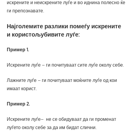
искрените и неискрените луѓе и во иднина полесно ќе
ги препознавате.
Најголемите разлики помеѓу искрените
и користољубивите луѓе:
Пример 1.
Искрените луѓе – ги почитуваат сите луѓе околу себе.
Лажните луѓе – ги почитуваат моќните луѓе од кои
имаат корист.
Пример 2.
Искрените луѓе– не се обидуваат да ги променат
луѓето околу себе за да им бидат слични.