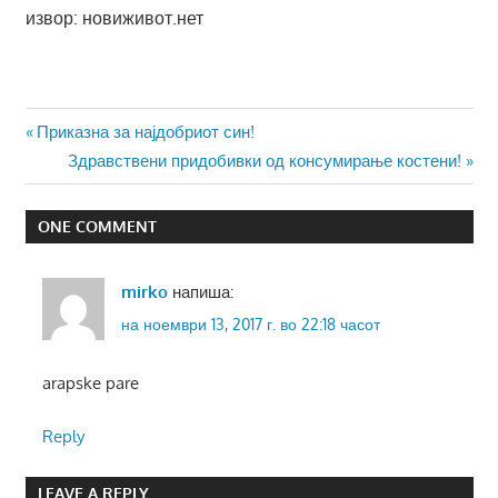
извор: новиживот.нет
Навигација
Previous
Приказна за најдобриот син!
Post:
Next
Здравствени придобивки од консумирање костени!
на
Post:
напис
ONE COMMENT
mirko
напиша:
на ноември 13, 2017 г. во 22:18 часот
arapske pare
Reply
LEAVE A REPLY