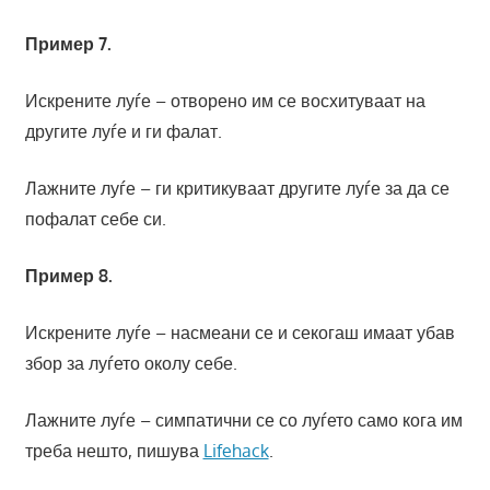
Пример 7.
Искрените луѓе – отворено им се восхитуваат на
другите луѓе и ги фалат.
Лажните луѓе – ги критикуваат другите луѓе за да се
пофалат себе си.
Пример 8.
Искрените луѓе – насмеани се и секогаш имаат убав
збор за луѓето околу себе.
Лажните луѓе – симпатични се со луѓето само кога им
треба нешто, пишува
Lifehack
.