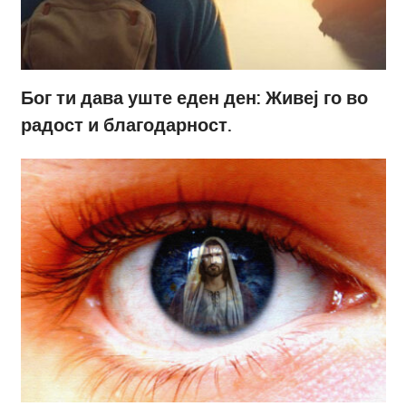
Бог ти дава уште еден ден: Живеј го во
радост и благодарност.