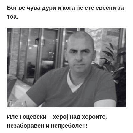
Бог ве чува дури и кога не сте свесни за
тоа.
Иле Гоцевски – херој над хероите,
незаборавен и непреболен!