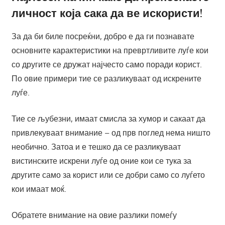
личност која сака да ве искористи!
За да би биле посреќни, добро е да ги познавате
основните карактеристики на превртливите луѓе кои
со другите се дружат најчесто само поради корист.
По овие примери тие се разликуваат од искрените
луѓе.
Тие се љубезни, имаат смисла за хумор и сакаат да
привлекуваат внимание – од прв поглед нема ништо
необично. Затоа и е тешко да се разликуваат
вистинските искрени луѓе од оние кои се тука за
другите само за корист или се добри само со луѓето
кои имаат моќ.
Обратете внимание на овие разлики помеѓу