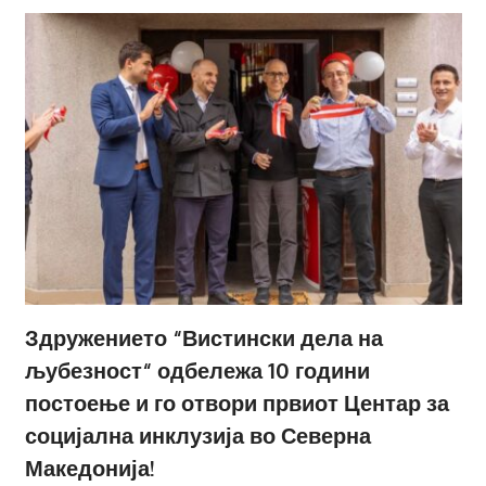
Здружението “Вистински дела на
љубезност“ одбележа 10 години
постоење и го отвори првиот Центар за
социјална инклузија во Северна
Македонија!