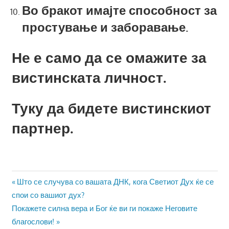
Во бракот имајте способност за
простување и заборавање.
Не е само да се омажите за
вистинската личност.
Туку да бидете вистинскиот
партнер.
Навигација
Previous
Што се случува со вашата ДНК, кога Светиот Дух ќе се
Post:
спои со вашиот дух?
на
Next
Покажете силна вера и Бог ќе ви ги покаже Неговите
напис
Post:
благослови!