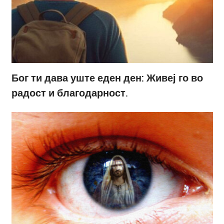
Бог ти дава уште еден ден: Живеј го во
радост и благодарност.