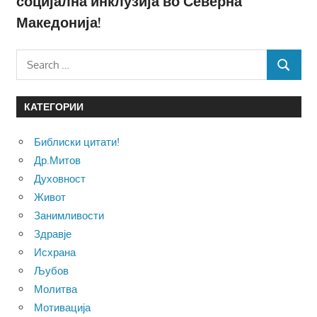
социјална инклузија во Северна
Македонија!
Search
SEARCH
for:
КАТЕГОРИИ
Библиски цитати!
Др.Митов
Духовност
Живот
Занимливости
Здравје
Исхрана
Љубов
Молитва
Мотивација