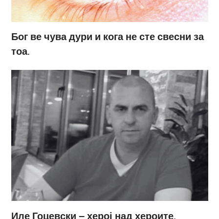
Бог ве чува дури и кога не сте свесни за
тоа.
Иле Гоцевски – херој над хероите,