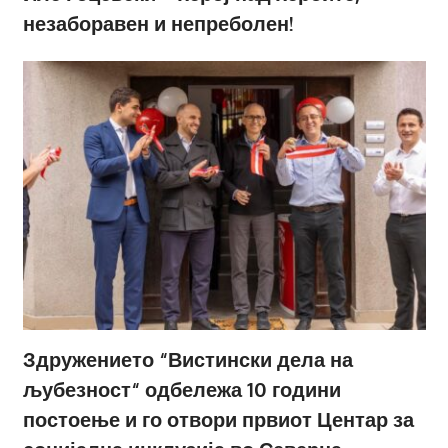
незаборавен и непреболен!
Здружението “Вистински дела на
љубезност“ одбележа 10 години
постоење и го отвори првиот Центар за