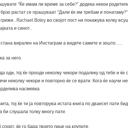
шувате “Ќе имам ли време за себе?“ додека некои родители
 брзо растат се прашуваат “Дали ќе им требам и понатаму?“ 
грижи…Rachael Boley во својот пост ни покажува колку всу
јката и синот..
о стана вирален на Инстаграм а видете самите и зошто……
ка за него.
 да оди, тој ќе прооди неколку чекори подалеку од тебе и ќе с
ечи неколку чекори и повторно ќе се врати. Кога ќе научи не
горделива насмевка.
чита, тој ќе ти ја повторува истата книга по дваесет пати бид
а би слушала толку многу пати.
ј спорт, ќе го бара твоето лице на клупите.