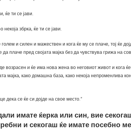
, ќе ти се јави.
о некоја збрка, ќе ти се јави.
 голем и силен и мажествен и кога ќе му се плаче, тој ќе дојд
 да плаче пред својата мајка без да чувствува грижа на сов
иде возрасен и ќе има нова жена во неговиот живот и кога ќе
ата мајка, како домашна база, како некоја непроменлива кон
це дека се ќе си дојде на свое место.“
дали имате ќерка или син, вие секога
ребни и секогаш ќе имате посебно м