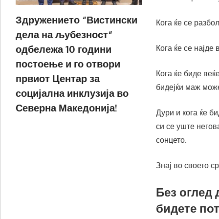
Здружението “Вистински
Кога ќе се разболи
дела на љубезност“
одбележа 10 години
Кога ќе се најде в
постоење и го отвори
Кога ќе биде веќе
првиот Центар за
бидејќи маж може
социјална инклузија во
Северна Македонија!
Дури и кога ќе б
си се уште негов
сонцето.
Знај во своето ср
Без оглед 
бидете пот