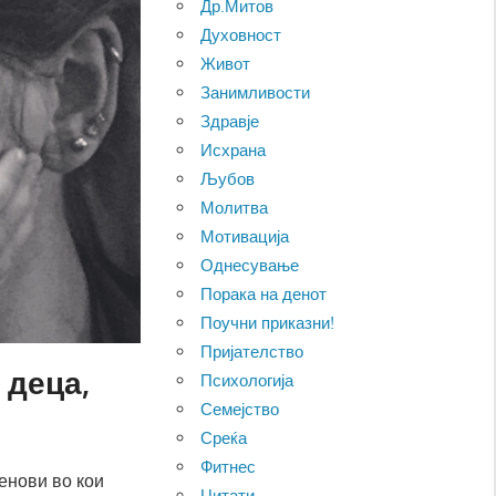
Др.Митов
Духовност
Живот
Занимливости
Здравје
Исхрана
Љубов
Молитва
Мотивација
Однесување
Порака на денот
Поучни приказни!
Пријателство
 деца,
Психологија
Семејство
Среќа
Фитнес
енови во кои
Цитати