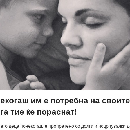
секогаш им е потребна на своите
га тие ќе пораснат!
ето деца понекогаш е пропратено со долги и исцрпувачки д