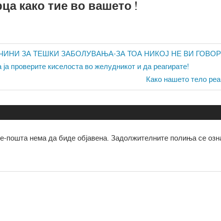
ца како тие во вашето !
ја
ИНИ ЗА ТЕШКИ ЗАБОЛУВАЊА-ЗА ТОА НИКОЈ НЕ ВИ ГОВОРИ
а ја проверите киселоста во желудникот и да реагирате!
Next
Како нашето тело реа
Post:
е-пошта нема да биде објавена.
Задолжителните полиња се озн