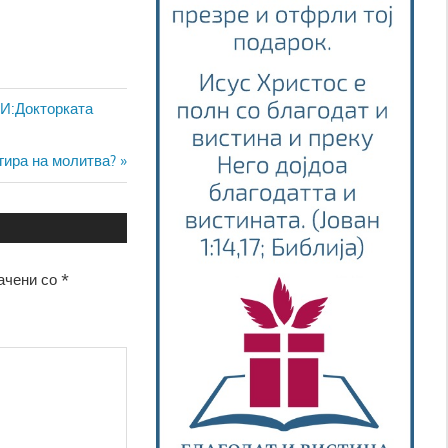
:Докторката
гира на молитва?
ачени со
*