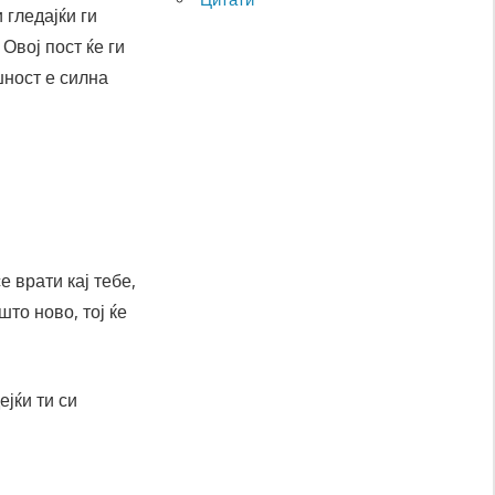
 гледајќи ги
Овој пост ќе ги
шност е силна
е врати кај тебе,
што ново, тој ќе
ејќи ти си