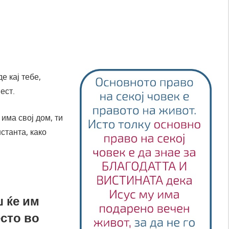
е кај тебе,
ест.
 има свој дом, ти
станта, како
ш ќе им
есто во