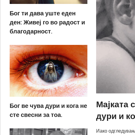
Бог ти дава уште еден
ден: Живеј го во радост и
благодарност.
Мајката 
Бог ве чува дури и кога не
дури и ко
сте свесни за тоа.
Иако одгледувањ