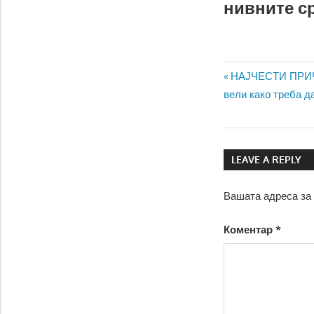
нивните ср
Навигаци
Previous
НАЈЧЕСТИ ПРИЧ
Post:
вели како треба д
на
напис
LEAVE A REPLY
Вашата адреса за 
Коментар
*