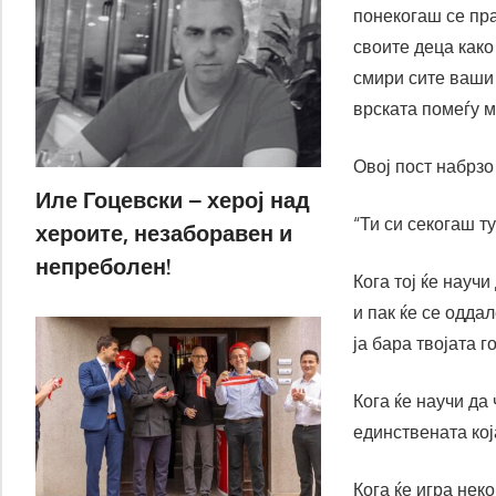
понекогаш се пра
своите деца како
смири сите ваши 
врската помеѓу ма
Овој пост набрз
Иле Гоцевски – херој над
“Ти си секогаш ту
хероите, незаборавен и
непреболен!
Кога тој ќе научи
и пак ќе се оддал
ја бара твојата 
Кога ќе научи да 
единствената кој
Кога ќе игра неко