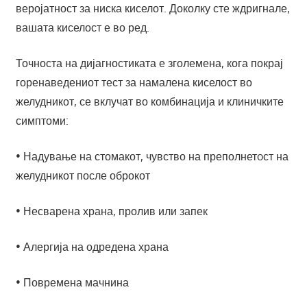
веројатност за ниска киселот. Доколку сте ждригнале,
вашата киселост е во ред.
Точноста на дијагностиката е зголемена, кога покрај
горенаведениот тест за намалена киселост во
желудникот, се вклучат во комбинација и клиничките
симптоми:
• Надување на стомакот, чувство на преполнетoст на
желудникот после оброкот
• Несварена храна, пролив или запек
• Алергија на одредена храна
• Повремена мачнина