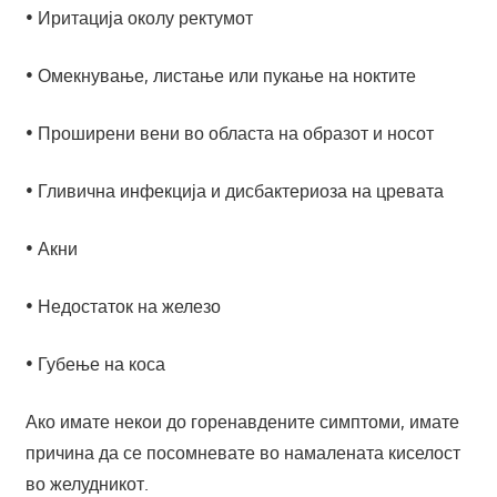
• Иритација околу ректумот
• Омекнување, листање или пукање на ноктите
• Проширени вени во областа на образот и носот
• Гливична инфекција и дисбактериоза на цревата
• Акни
• Недостаток на железо
• Губење на коса
Ако имате некои до горенавдените симптоми, имате
причина да се посомневате во намалената киселост
во желудникот.