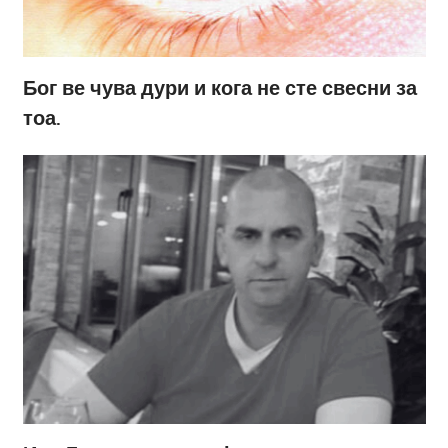
Бог ве чува дури и кога не сте свесни за
тоа.