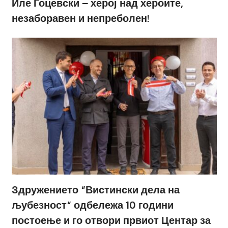
Иле Гоцевски – херој над хероите,
незаборавен и непреболен!
Здружението “Вистински дела на
љубезност“ одбележа 10 години
постоење и го отвори првиот Центар за