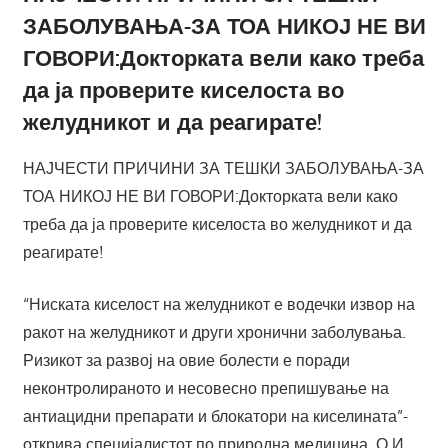
ЗАБОЛУВАЊА-ЗА ТОА НИКОЈ НЕ ВИ
ГОВОРИ:Докторката вели како треба
да ја проверите киселоста во
желудникот и да реагирате!
НАЈЧЕСТИ ПРИЧИНИ ЗА ТЕШКИ ЗАБОЛУВАЊА-ЗА
ТОА НИКОЈ НЕ ВИ ГОВОРИ:Докторката вели како
треба да ја проверите киселоста во желудникот и да
реагирате!
“Ниската киселост на желудникот е водечки извор на
ракот на желудникот и други хронични заболувања.
Ризикот за развој на овие болести е поради
неконтролираното и несовесно препишување на
антиацидни препарати и блокатори на киселината”-
открива специјалистот по природна медицина, О.И.