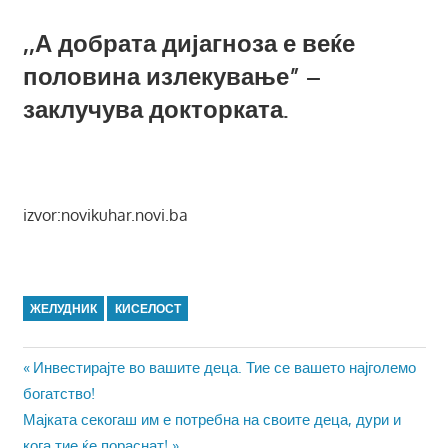
,,А добрата дијагноза е веќе
половина излекување” –
заклучува докторката.
izvor:novikuhar.novi.ba
ЖЕЛУДНИК
КИСЕЛОСТ
Навигација
Previous
Инвестирајте во вашите деца. Тие се вашето најголемо
Post:
богатство!
на
Next
Мајката секогаш им е потребна на своите деца, дури и
Post:
кога тие ќе пораснат!