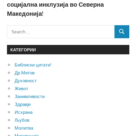
социјална инклузија во Северна
Македонија!
Search
SEARCH
for:
КАТЕГОРИИ
Библиски цитати!
Др.Митов
Духовност
Живот
Занимливости
Здравје
Исхрана
Љубов
Молитва
Мотивација