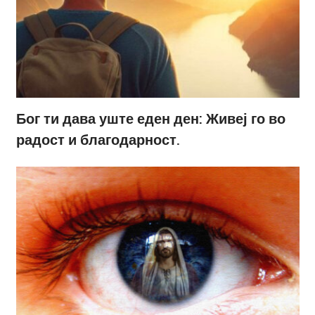
Бог ти дава уште еден ден: Живеј го во
радост и благодарност.