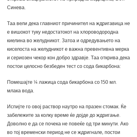
Синева.
Таа вели дека главниот причинител на ждригавица не
е вишокот туку недостатокот на хлороводородна
киелина во желудникот. Затоа и одредувањето на
киселоста на желудникот е важна превентивна мерка
и сериозен чекор кон добро здравје. Таа открива дека
постои целосно безбеден тест со сода бикарбона:
Помешајте ¼ лажица сода бикарбона со 150 мл.
млака вода.
Испијте го овој раствор наутро на празен стомак. Ќе
забележите за колку време ќе дојде до ждригање.
Доволно е да се почека не повеќе од три минути. Ако
во тој временски период не се ждригнале, постои