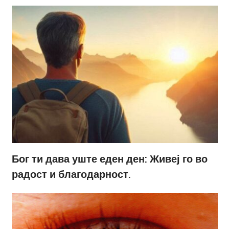
Бог ти дава уште еден ден: Живеј го во
радост и благодарност.