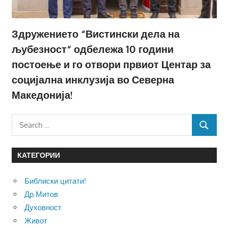
Здружението “Вистински дела на
љубезност“ одбележа 10 години
постоење и го отвори првиот Центар за
социјална инклузија во Северна
Македонија!
Search
SEARCH
for:
КАТЕГОРИИ
Библиски цитати!
Др.Митов
Духовност
Живот