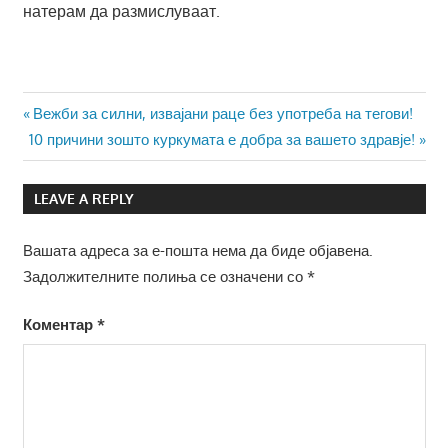
натерам да размислуваат.
Навигација
Previous
Вежби за силни, извајани раце без употреба на тегови!
Next
Post:
10 причини зошто куркумата е добра за вашето здравје!
на
Post:
напис
LEAVE A REPLY
Вашата адреса за е-пошта нема да биде објавена.
Задолжителните полиња се означени со
*
Коментар
*