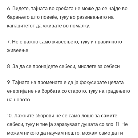
6. Видете, тајната во среќата не може да се најде во
барањето што повеќе, туку во развивањето на
капацитетот да уживате во помалку.
7. Не е важно само живеењето, туку и правилното
живеење.
8. За да се пронајдете себеси, мислете за себеси.
9. Тајната на промената е да ја фокусирате целата
енергија не на борбата со старото, туку на градењето
на новото.
10. Лажните зборови не се само лошо за самите
себеси, туку и тие ја заразуваат душата со зло. 11. Не
можам никого да научам нешто, можам само да ги