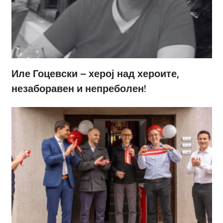
Иле Гоцевски – херој над хероите,
незаборавен и непреболен!