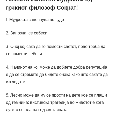
грчкиот филозоф Сократ!
1. Мудроста започнува во чудо.
2. Запознај се себеси.
3. Оној кој сака да го помести светот, прво треба да
се помести себеси.
4. Начинот на кој може да добиете добра репутација
е да се стремите да бидете онака како што сакате да
изгледате.
5. Лесно може да му се прости на дете кое се плаши
од темнина; вистинска трагедија во животот е кога
луѓето се плашат од светлината.