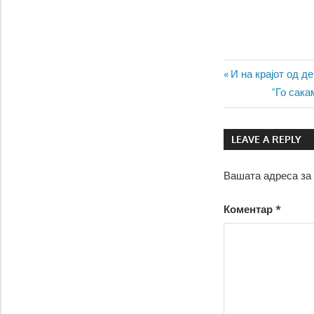
Навигаци
Previous
И на крајот од д
Post:
Next
“Го сака
на
Post:
напис
LEAVE A REPLY
Вашата адреса за 
Коментар
*