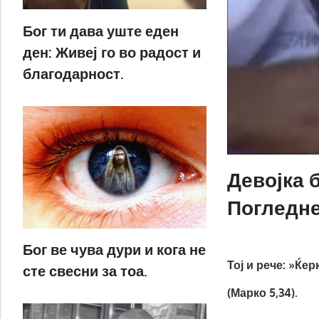
Бог ти дава уште еден
ден: Живеј го во радост и
благодарност.
Девојка 
Погледне
Бог ве чува дури и кога не
Тој и рече: »Ќер
сте свесни за тоа.
(Марко 5,34).