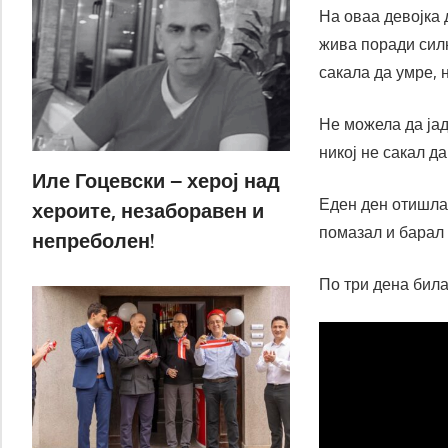
На оваа девојка 
жива поради силн
сакала да умре, 
Не можела да јад
никој не сакал да
Иле Гоцевски – херој над
Еден ден отишла 
хероите, незаборавен и
помазал и барал
непреболен!
По три дена била