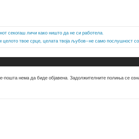
ја
енот секогаш личи како ништо да не си работела.
м целото твое срце, целата твоја љубов–не само послушност со
е-пошта нема да биде објавена.
Задолжителните полиња се озн