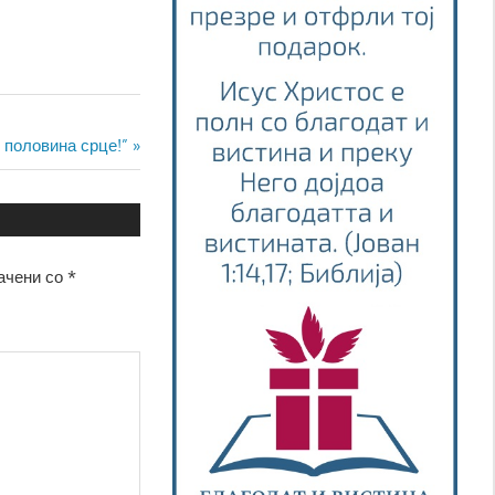
 половина срце!”
ачени со
*