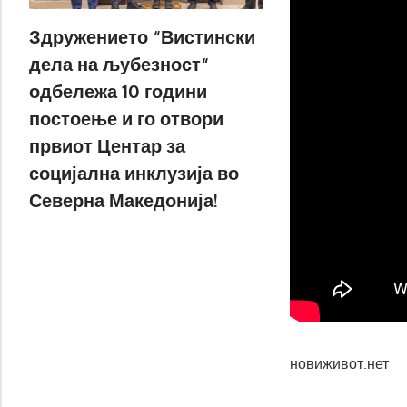
Здружението “Вистински
дела на љубезност“
одбележа 10 години
постоење и го отвори
првиот Центар за
социјална инклузија во
Северна Македонија!
новиживот.нет