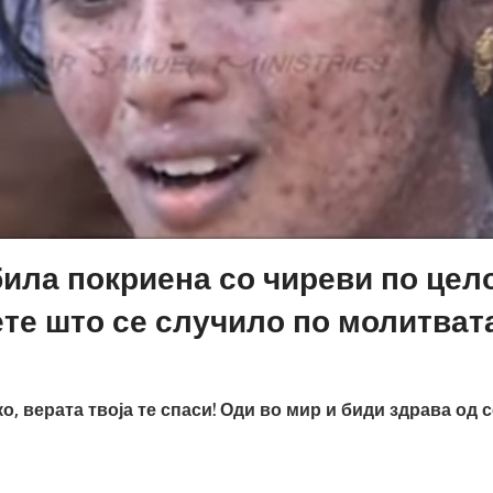
била покриена со чиреви по цело
те што се случило по молитвата
ко, верата твоја те спаси! Оди во мир и биди здрава од с