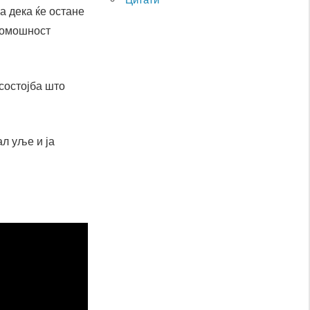
а дека ќе остане
спомошност
 состојба што
ал уље и ја