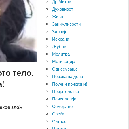
Др.Митов
Духовност
Живот
Занимливости
Здравје
Исхрана
Љубов
Молитва
Мотивација
Однесување
то тело.
Порака на денот
!
Поучни приказни!
Пријателство
Психологија
Семејство
екое зло!«
Среќа
Фитнес
Цитати