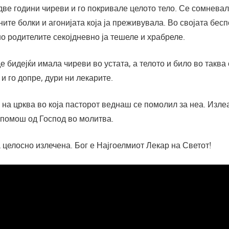
две години чиреви и го покривале целото тело. Се сомневал
ите болки и агонијата која ја преживувала. Во својата бе
но родителите секојдневно ја тешеле и храбреле.
е бидејќи имала чиреви во устата, а телото и било во таква
 и го допре, дури ни лекарите.
на црква во која пасторот веднаш се помолил за неа. Изле
 помош од Господ во молитва.
 целосно излечена. Бог е Најгоелмиот Лекар на Светот!